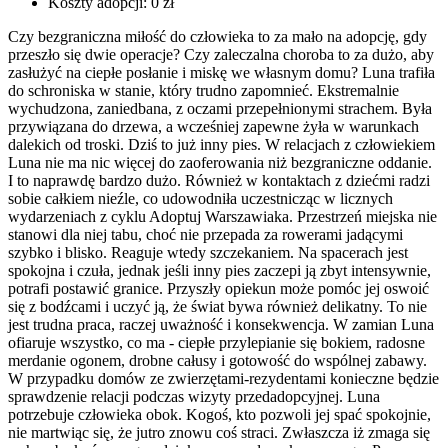
Koszty adopcji:
0 zł
Czy bezgraniczna miłość do człowieka to za mało na adopcję, gdy
przeszło się dwie operacje? Czy zaleczalna choroba to za dużo, aby
zasłużyć na ciepłe posłanie i miskę we własnym domu? Luna trafiła
do schroniska w stanie, który trudno zapomnieć. Ekstremalnie
wychudzona, zaniedbana, z oczami przepełnionymi strachem. Była
przywiązana do drzewa, a wcześniej zapewne żyła w warunkach
dalekich od troski. Dziś to już inny pies. W relacjach z człowiekiem
Luna nie ma nic więcej do zaoferowania niż bezgraniczne oddanie.
I to naprawdę bardzo dużo. Również w kontaktach z dziećmi radzi
sobie całkiem nieźle, co udowodniła uczestnicząc w licznych
wydarzeniach z cyklu Adoptuj Warszawiaka. Przestrzeń miejska nie
stanowi dla niej tabu, choć nie przepada za rowerami jadącymi
szybko i blisko. Reaguje wtedy szczekaniem. Na spacerach jest
spokojna i czuła, jednak jeśli inny pies zaczepi ją zbyt intensywnie,
potrafi postawić granice. Przyszły opiekun może pomóc jej oswoić
się z bodźcami i uczyć ją, że świat bywa również delikatny. To nie
jest trudna praca, raczej uważność i konsekwencja. W zamian Luna
ofiaruje wszystko, co ma - ciepłe przylepianie się bokiem, radosne
merdanie ogonem, drobne całusy i gotowość do wspólnej zabawy.
W przypadku domów ze zwierzętami-rezydentami konieczne będzie
sprawdzenie relacji podczas wizyty przedadopcyjnej. Luna
potrzebuje człowieka obok. Kogoś, kto pozwoli jej spać spokojnie,
nie martwiąc się, że jutro znowu coś straci. Zwłaszcza iż zmaga się