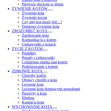
Pierwsze dni kota w domu
ŻYWIENIE KOTÓW
Żywienie kota
Żywienie kociąt
Czy mój kot może jeść...?
Domowe żywienie kota
ZROZUMIEĆ KOTA
Zachowanie kota
Komunikacja z kotem
Ciekawostki o kotach
ŻYCIE Z KOTEM
Produkty
Porady i ciekawostki
Codzienna opieka nad kotem
Podróżowanie z kotem
ZDROWIE KOTA
Choroby kotów
Objawy chorób u kota
Leczenie kota
Leczenie kota domowymi sposobami
Pasożyty u kota
Higiena
Kastracja kota
WYCHOWANIE KOTA