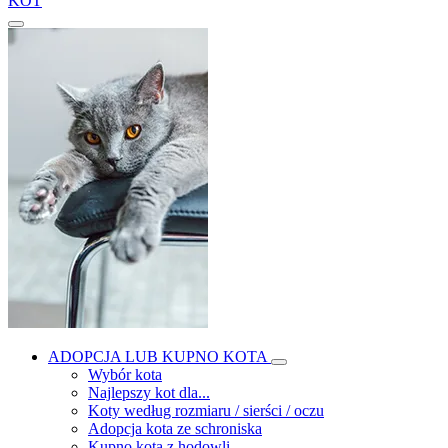
KOT
ADOPCJA LUB KUPNO KOTA
Wybór kota
Najlepszy kot dla...
Koty według rozmiaru / sierści / oczu
Adopcja kota ze schroniska
Kupno kota z hodowli