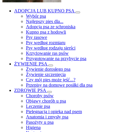
ADOPCJA LUB KUPNO PSA
Wybór psa
Najlepszy pies dla...
Adopcja psa ze schroniska
Kupno psa z hodowli
Psy rasowe
Psy według rozmiaru
Psy według rodzaju sierści
Krzyżowanie ras psów
Przygotowanie na przybycie psa
ŻYWIENIE PSA
Żywienie dorosłego psa
Żywienie szczenięcia
Czy mój pies może jeść...?
Przepisy na domowe posiłki dla psa
ZDROWIE PSA
Choroby psów
Objawy chorób u psa
Leczenie psa
Pielęgnacja i opieka nad psem
Anatomia i zmysły psa
Pasożyty u psa
Higiena