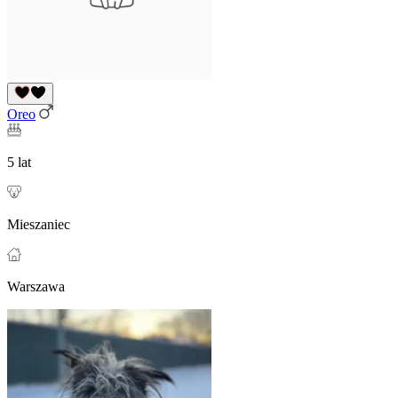
Oreo
5 lat
Mieszaniec
Warszawa