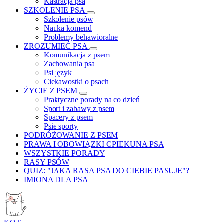
Kastracja psa
SZKOLENIE PSA
Szkolenie psów
Nauka komend
Problemy behawioralne
ZROZUMIEĆ PSA
Komunikacja z psem
Zachowania psa
Psi język
Ciekawostki o psach
ŻYCIE Z PSEM
Praktyczne porady na co dzień
Sport i zabawy z psem
Spacery z psem
Psie sporty
PODRÓŻOWANIE Z PSEM
PRAWA I OBOWIĄZKI OPIEKUNA PSA
WSZYSTKIE PORADY
RASY PSÓW
QUIZ: "JAKA RASA PSA DO CIEBIE PASUJE"?
IMIONA DLA PSA