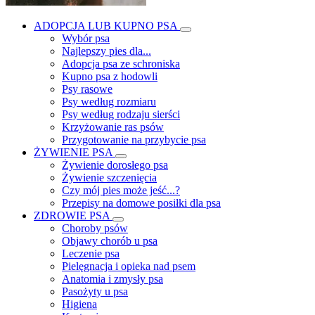
ADOPCJA LUB KUPNO PSA
Wybór psa
Najlepszy pies dla...
Adopcja psa ze schroniska
Kupno psa z hodowli
Psy rasowe
Psy według rozmiaru
Psy według rodzaju sierści
Krzyżowanie ras psów
Przygotowanie na przybycie psa
ŻYWIENIE PSA
Żywienie dorosłego psa
Żywienie szczenięcia
Czy mój pies może jeść...?
Przepisy na domowe posiłki dla psa
ZDROWIE PSA
Choroby psów
Objawy chorób u psa
Leczenie psa
Pielęgnacja i opieka nad psem
Anatomia i zmysły psa
Pasożyty u psa
Higiena