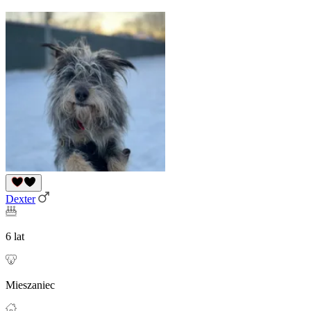
Dexter
6 lat
Mieszaniec