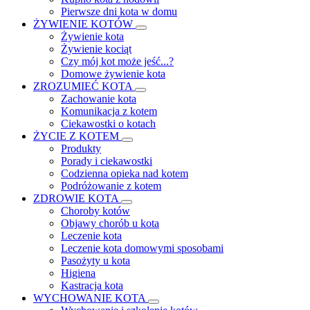
Pierwsze dni kota w domu
ŻYWIENIE KOTÓW
Żywienie kota
Żywienie kociąt
Czy mój kot może jeść...?
Domowe żywienie kota
ZROZUMIEĆ KOTA
Zachowanie kota
Komunikacja z kotem
Ciekawostki o kotach
ŻYCIE Z KOTEM
Produkty
Porady i ciekawostki
Codzienna opieka nad kotem
Podróżowanie z kotem
ZDROWIE KOTA
Choroby kotów
Objawy chorób u kota
Leczenie kota
Leczenie kota domowymi sposobami
Pasożyty u kota
Higiena
Kastracja kota
WYCHOWANIE KOTA