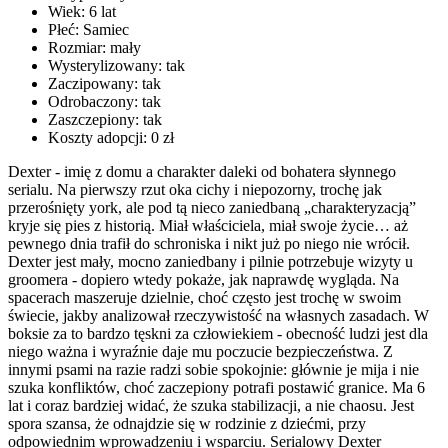
Wiek:
6 lat
Płeć:
Samiec
Rozmiar:
mały
Wysterylizowany:
tak
Zaczipowany:
tak
Odrobaczony:
tak
Zaszczepiony:
tak
Koszty adopcji:
0 zł
Dexter - imię z domu a charakter daleki od bohatera słynnego
serialu. Na pierwszy rzut oka cichy i niepozorny, trochę jak
przerośnięty york, ale pod tą nieco zaniedbaną „charakteryzacją”
kryje się pies z historią. Miał właściciela, miał swoje życie… aż
pewnego dnia trafił do schroniska i nikt już po niego nie wrócił.
Dexter jest mały, mocno zaniedbany i pilnie potrzebuje wizyty u
groomera - dopiero wtedy pokaże, jak naprawdę wygląda. Na
spacerach maszeruje dzielnie, choć często jest trochę w swoim
świecie, jakby analizował rzeczywistość na własnych zasadach. W
boksie za to bardzo tęskni za człowiekiem - obecność ludzi jest dla
niego ważna i wyraźnie daje mu poczucie bezpieczeństwa. Z
innymi psami na razie radzi sobie spokojnie: głównie je mija i nie
szuka konfliktów, choć zaczepiony potrafi postawić granice. Ma 6
lat i coraz bardziej widać, że szuka stabilizacji, a nie chaosu. Jest
spora szansa, że odnajdzie się w rodzinie z dziećmi, przy
odpowiednim wprowadzeniu i wsparciu. Serialowy Dexter