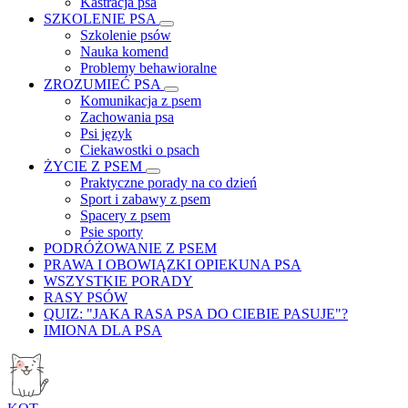
Kastracja psa
SZKOLENIE PSA
Szkolenie psów
Nauka komend
Problemy behawioralne
ZROZUMIEĆ PSA
Komunikacja z psem
Zachowania psa
Psi język
Ciekawostki o psach
ŻYCIE Z PSEM
Praktyczne porady na co dzień
Sport i zabawy z psem
Spacery z psem
Psie sporty
PODRÓŻOWANIE Z PSEM
PRAWA I OBOWIĄZKI OPIEKUNA PSA
WSZYSTKIE PORADY
RASY PSÓW
QUIZ: "JAKA RASA PSA DO CIEBIE PASUJE"?
IMIONA DLA PSA