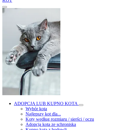
KOT
ADOPCJA LUB KUPNO KOTA
Wybór kota
Najlepszy kot dla...
Koty według rozmiaru / sierści / oczu
Adopcja kota ze schroniska
Kupno kota z hodowli