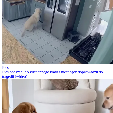
Pies
Pies podszedł do kuchennego blatu i niechcący doprowadził do
tragedii (wideo)