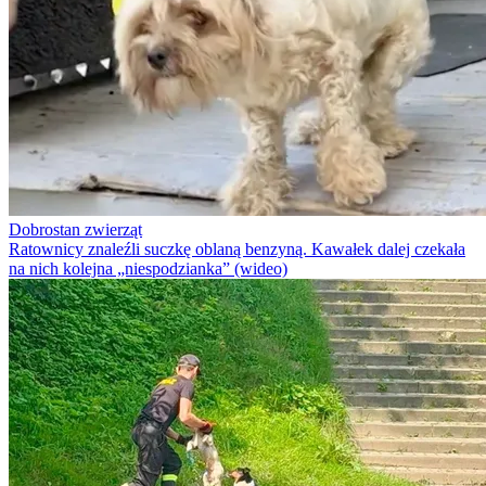
Dobrostan zwierząt
Ratownicy znaleźli suczkę oblaną benzyną. Kawałek dalej czekała
na nich kolejna „niespodzianka” (wideo)