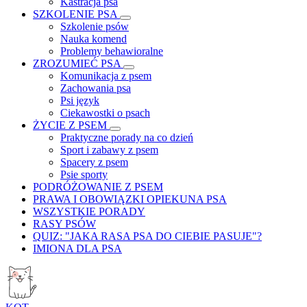
Kastracja psa
SZKOLENIE PSA
Szkolenie psów
Nauka komend
Problemy behawioralne
ZROZUMIEĆ PSA
Komunikacja z psem
Zachowania psa
Psi język
Ciekawostki o psach
ŻYCIE Z PSEM
Praktyczne porady na co dzień
Sport i zabawy z psem
Spacery z psem
Psie sporty
PODRÓŻOWANIE Z PSEM
PRAWA I OBOWIĄZKI OPIEKUNA PSA
WSZYSTKIE PORADY
RASY PSÓW
QUIZ: "JAKA RASA PSA DO CIEBIE PASUJE"?
IMIONA DLA PSA