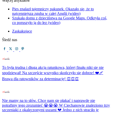
Więcej artykułów
Pies znalazł tajemniczy pakunek. Okazało się, że to
najcenniejsza zguba w całej Anglii (wideo)
Szukała domu z dzieciństwa na Google Maps. Odkryła coś,
co poruszyło ją do łez (wideo)
Zaskakujące
Śledź nas
To była trudna i długa akcja ratunkowa, której finału nikt się nie
spodziewał! Na szczęście wszystko skończyło się dobrze! ❤️‍🩹
Brawa dla ratowników za determinację! 👏👏👏
Nie mamy na to słów. Chce nam się płakać i naprawdę nie
potrafimy tego zrozumieć 😭😭😭 W Ciechanowie znaleziono trzy
szczeniaki z okaleczonymi uszami 💔 Jedno z nich straciło je