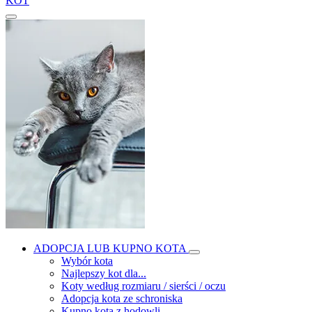
KOT
ADOPCJA LUB KUPNO KOTA
Wybór kota
Najlepszy kot dla...
Koty według rozmiaru / sierści / oczu
Adopcja kota ze schroniska
Kupno kota z hodowli