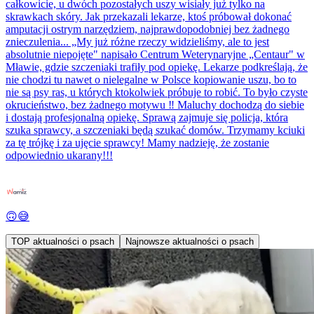
całkowicie, u dwóch pozostałych uszy wisiały już tylko na
skrawkach skóry. Jak przekazali lekarze, ktoś próbował dokonać
amputacji ostrym narzędziem, najprawdopodobniej bez żadnego
znieczulenia... „My już różne rzeczy widzieliśmy, ale to jest
absolutnie niepojęte" napisało Centrum Weterynaryjne „Centaur" w
Mławie, gdzie szczeniaki trafiły pod opiekę. Lekarze podkreślają, że
nie chodzi tu nawet o nielegalne w Polsce kopiowanie uszu, bo to
nie są psy ras, u których ktokolwiek próbuje to robić. To było czyste
okrucieństwo, bez żadnego motywu ‼️ Maluchy dochodzą do siebie
i dostają profesjonalną opiekę. Sprawą zajmuje się policja, która
szuka sprawcy, a szczeniaki będą szukać domów. Trzymamy kciuki
za tę trójkę i za ujęcie sprawcy! Mamy nadzieję, że zostanie
odpowiednio ukarany!!!
🙃😅
TOP aktualności o psach
Najnowsze aktualności o psach