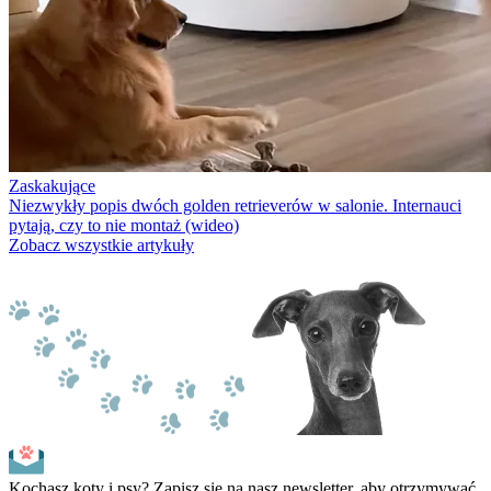
Zaskakujące
Niezwykły popis dwóch golden retrieverów w salonie. Internauci
pytają, czy to nie montaż (wideo)
Zobacz wszystkie artykuły
Kochasz koty i psy? Zapisz się na nasz newsletter, aby otrzymywać