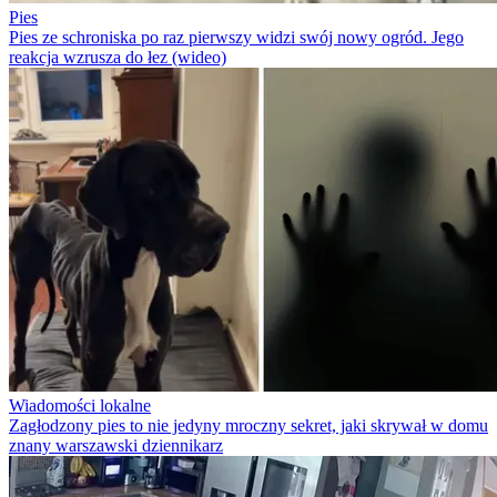
Pies
Pies ze schroniska po raz pierwszy widzi swój nowy ogród. Jego
reakcja wzrusza do łez (wideo)
Wiadomości lokalne
Zagłodzony pies to nie jedyny mroczny sekret, jaki skrywał w domu
znany warszawski dziennikarz