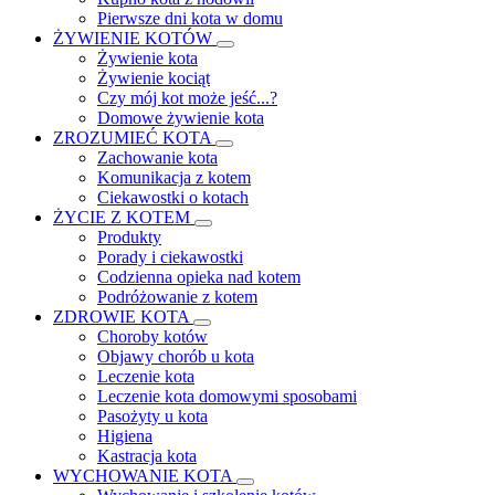
Pierwsze dni kota w domu
ŻYWIENIE KOTÓW
Żywienie kota
Żywienie kociąt
Czy mój kot może jeść...?
Domowe żywienie kota
ZROZUMIEĆ KOTA
Zachowanie kota
Komunikacja z kotem
Ciekawostki o kotach
ŻYCIE Z KOTEM
Produkty
Porady i ciekawostki
Codzienna opieka nad kotem
Podróżowanie z kotem
ZDROWIE KOTA
Choroby kotów
Objawy chorób u kota
Leczenie kota
Leczenie kota domowymi sposobami
Pasożyty u kota
Higiena
Kastracja kota
WYCHOWANIE KOTA