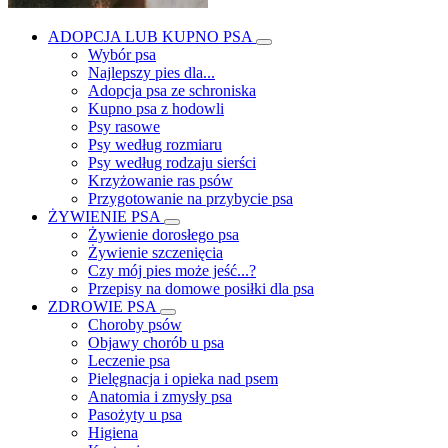
ADOPCJA LUB KUPNO PSA
Wybór psa
Najlepszy pies dla...
Adopcja psa ze schroniska
Kupno psa z hodowli
Psy rasowe
Psy według rozmiaru
Psy według rodzaju sierści
Krzyżowanie ras psów
Przygotowanie na przybycie psa
ŻYWIENIE PSA
Żywienie dorosłego psa
Żywienie szczenięcia
Czy mój pies może jeść...?
Przepisy na domowe posiłki dla psa
ZDROWIE PSA
Choroby psów
Objawy chorób u psa
Leczenie psa
Pielęgnacja i opieka nad psem
Anatomia i zmysły psa
Pasożyty u psa
Higiena