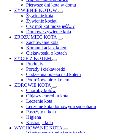
Pierwsze dni kota w domu
ŻYWIENIE KOTÓW
Żywienie kota
Żywienie kociąt
Czy mój kot może jeść...?
Domowe żywienie kota
ZROZUMIEĆ KOTA
Zachowanie kota
Komunikacja z kotem
Ciekawostki o kotach
ŻYCIE Z KOTEM
Produkty
Porady i ciekawostki
Codzienna opieka nad kotem
Podróżowanie z kotem
ZDROWIE KOTA
Choroby kotów
Objawy chorób u kota
Leczenie kota
Leczenie kota domowymi sposobami
Pasożyty u kota
Higiena
Kastracja kota
WYCHOWANIE KOTA