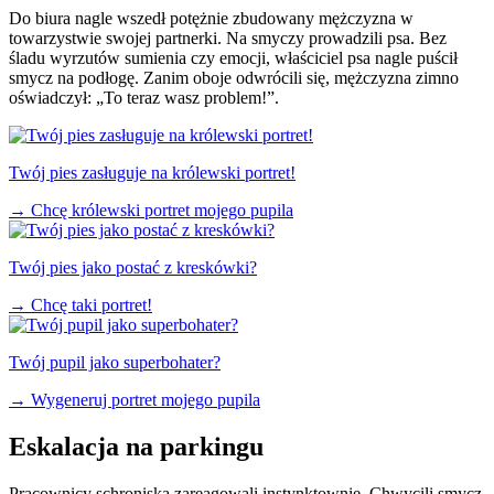
Do biura nagle wszedł potężnie zbudowany mężczyzna w
towarzystwie swojej partnerki. Na smyczy prowadzili psa. Bez
śladu wyrzutów sumienia czy emocji, właściciel psa nagle puścił
smycz na podłogę. Zanim oboje odwrócili się, mężczyzna zimno
oświadczył: „To teraz wasz problem!”.
Twój pies zasługuje na królewski portret!
→
Chcę królewski portret mojego pupila
Twój pies jako postać z kreskówki?
→
Chcę taki portret!
Twój pupil jako superbohater?
→
Wygeneruj portret mojego pupila
Eskalacja na parkingu
Pracownicy schroniska zareagowali instynktownie. Chwycili smycz