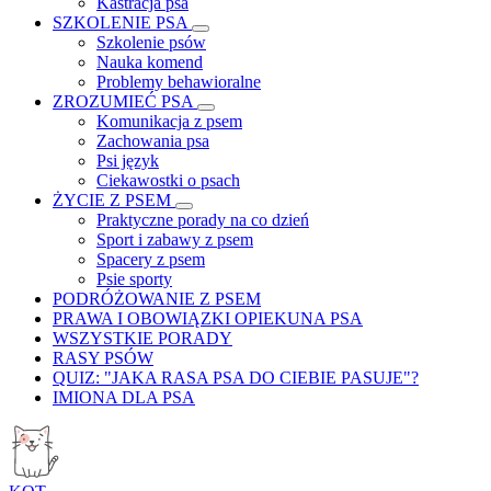
Kastracja psa
SZKOLENIE PSA
Szkolenie psów
Nauka komend
Problemy behawioralne
ZROZUMIEĆ PSA
Komunikacja z psem
Zachowania psa
Psi język
Ciekawostki o psach
ŻYCIE Z PSEM
Praktyczne porady na co dzień
Sport i zabawy z psem
Spacery z psem
Psie sporty
PODRÓŻOWANIE Z PSEM
PRAWA I OBOWIĄZKI OPIEKUNA PSA
WSZYSTKIE PORADY
RASY PSÓW
QUIZ: "JAKA RASA PSA DO CIEBIE PASUJE"?
IMIONA DLA PSA