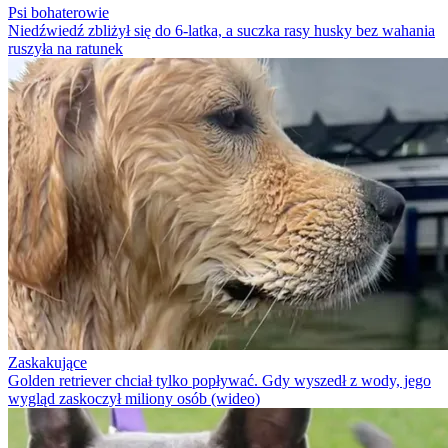
Psi bohaterowie
Niedźwiedź zbliżył się do 6-latka, a suczka rasy husky bez wahania
ruszyła na ratunek
Zaskakujące
Golden retriever chciał tylko popływać. Gdy wyszedł z wody, jego
wygląd zaskoczył miliony osób (wideo)