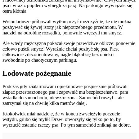
psa i wraz z pupilem wybiegli za parą. Na parkingu wywiązała się
ostra kłótnia.
Wolontariusze próbowali wytłumaczyć mężczyźnie, że nie można
pozbywać się żywej istoty jak niepotrzebnego przedmiotu. W
nadziei na odrobinę rozsądku, ponownie wręczyli mu smycz.
Ale wtedy mężczyzna pokazał swoje prawdziwe oblicze: ponownie
celowo puścił smycz! Wyraźnie chciał pozbyć się psa. Pies,
całkowicie zdezorientowany, nagle błąkał się bez opieki i
swobodnie po chaotycznym parkingu.
Lodowate pożegnanie
Podczas gdy zaalarmowani opiekunowie pospiesznie próbowali
złapać przestraszonego psa i zapewnić mu bezpieczeństwo, para
wsiadła do samochodu, niewzruszona. Samochód ruszył – ale
zatrzymał się na chwilę kilka metrów dalej.
Ktokolwiek miał nadzieję, że w końcu zwyciężyło poczucie
wstydu, grubo się mylił! Drzwi otworzyły się tylko po to, by
wyrzucić ostatnie rzeczy psa. Po tym samochód zniknął na dobre.