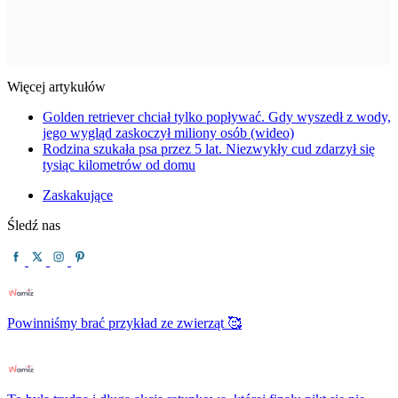
Więcej artykułów
Golden retriever chciał tylko popływać. Gdy wyszedł z wody,
jego wygląd zaskoczył miliony osób (wideo)
Rodzina szukała psa przez 5 lat. Niezwykły cud zdarzył się
tysiąc kilometrów od domu
Zaskakujące
Śledź nas
Powinniśmy brać przykład ze zwierząt 🥰