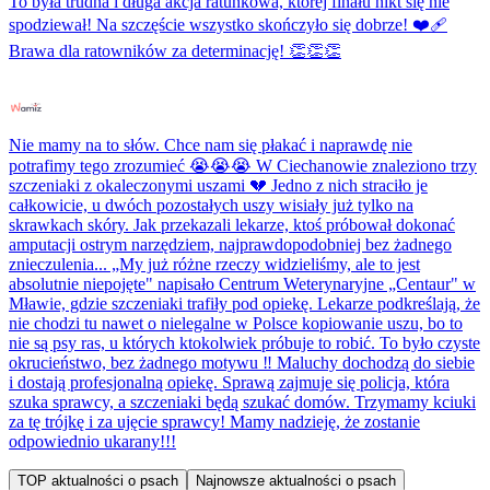
To była trudna i długa akcja ratunkowa, której finału nikt się nie
spodziewał! Na szczęście wszystko skończyło się dobrze! ❤️‍🩹
Brawa dla ratowników za determinację! 👏👏👏
Nie mamy na to słów. Chce nam się płakać i naprawdę nie
potrafimy tego zrozumieć 😭😭😭 W Ciechanowie znaleziono trzy
szczeniaki z okaleczonymi uszami 💔 Jedno z nich straciło je
całkowicie, u dwóch pozostałych uszy wisiały już tylko na
skrawkach skóry. Jak przekazali lekarze, ktoś próbował dokonać
amputacji ostrym narzędziem, najprawdopodobniej bez żadnego
znieczulenia... „My już różne rzeczy widzieliśmy, ale to jest
absolutnie niepojęte" napisało Centrum Weterynaryjne „Centaur" w
Mławie, gdzie szczeniaki trafiły pod opiekę. Lekarze podkreślają, że
nie chodzi tu nawet o nielegalne w Polsce kopiowanie uszu, bo to
nie są psy ras, u których ktokolwiek próbuje to robić. To było czyste
okrucieństwo, bez żadnego motywu ‼️ Maluchy dochodzą do siebie
i dostają profesjonalną opiekę. Sprawą zajmuje się policja, która
szuka sprawcy, a szczeniaki będą szukać domów. Trzymamy kciuki
za tę trójkę i za ujęcie sprawcy! Mamy nadzieję, że zostanie
odpowiednio ukarany!!!
TOP aktualności o psach
Najnowsze aktualności o psach