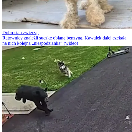
Dobrostan zwierząt
Ratownicy znaleźli suczkę oblaną benzyną. Kawałek dalej czekała
na nich kolejna „niespodzianka” (wideo)