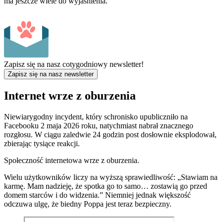
ma jeszcze wiele do wyjaśnienia.
Zapisz się na nasz cotygodniowy newsletter!
Zapisz się na nasz newsletter
Internet wrze z oburzenia
Niewiarygodny incydent, który schronisko upubliczniło na
Facebooku 2 maja 2026 roku, natychmiast nabrał znacznego
rozgłosu. W ciągu zaledwie 24 godzin post dosłownie eksplodował,
zbierając tysiące reakcji.
Społeczność internetowa wrze z oburzenia.
Wielu użytkowników liczy na wyższą sprawiedliwość: „Stawiam na
karmę. Mam nadzieję, że spotka go to samo… zostawią go przed
domem starców i do widzenia.” Niemniej jednak większość
odczuwa ulgę, że biedny Poppa jest teraz bezpieczny.