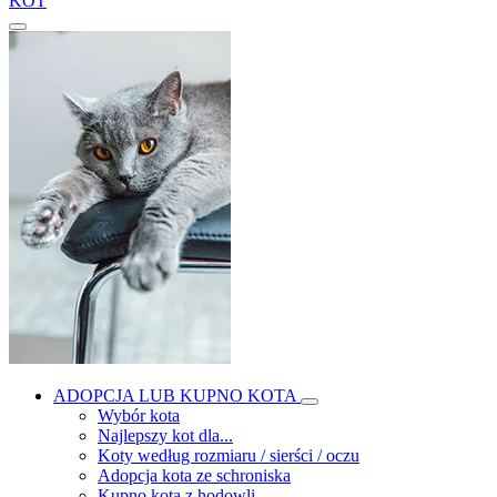
KOT
ADOPCJA LUB KUPNO KOTA
Wybór kota
Najlepszy kot dla...
Koty według rozmiaru / sierści / oczu
Adopcja kota ze schroniska
Kupno kota z hodowli