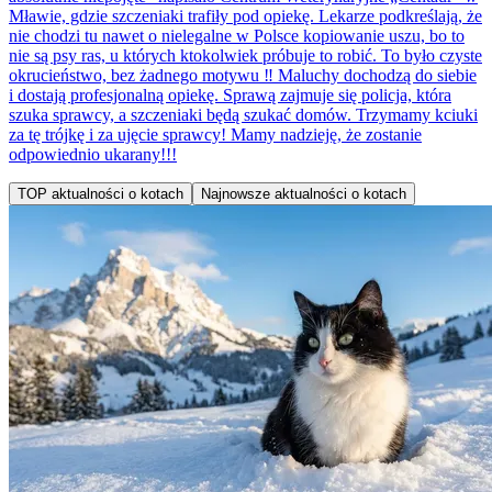
Mławie, gdzie szczeniaki trafiły pod opiekę. Lekarze podkreślają, że
nie chodzi tu nawet o nielegalne w Polsce kopiowanie uszu, bo to
nie są psy ras, u których ktokolwiek próbuje to robić. To było czyste
okrucieństwo, bez żadnego motywu ‼️ Maluchy dochodzą do siebie
i dostają profesjonalną opiekę. Sprawą zajmuje się policja, która
szuka sprawcy, a szczeniaki będą szukać domów. Trzymamy kciuki
za tę trójkę i za ujęcie sprawcy! Mamy nadzieję, że zostanie
odpowiednio ukarany!!!
TOP aktualności o kotach
Najnowsze aktualności o kotach