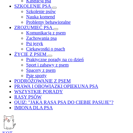
Kastracja psa
SZKOLENIE PSA
Szkolenie psów
Nauka komend
Problemy behawioralne
ZROZUMIEĆ PSA
Komunikacja z psem
Zachowania psa
Psi język
Ciekawostki o psach
ŻYCIE Z PSEM
Praktyczne porady na co dzień
Sport i zabawy z psem
Spacery z psem
Psie sporty
PODRÓŻOWANIE Z PSEM
PRAWA I OBOWIĄZKI OPIEKUNA PSA
WSZYSTKIE PORADY
RASY PSÓW
QUIZ: "JAKA RASA PSA DO CIEBIE PASUJE"?
IMIONA DLA PSA