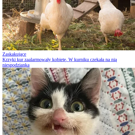
Zaskakujące
Krzyki kur zaalarmowały kobietę. W kurniku czekała na nią
niespodzianka