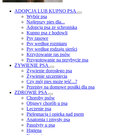
ADOPCJA LUB KUPNO PSA
Wybór psa
Najlepszy pies dla...
Adopcja psa ze schroniska
Kupno psa z hodowli
Psy rasowe
Psy według rozmiaru
Psy według rodzaju sierści
Krzyżowanie ras psów
Przygotowanie na przybycie psa
ŻYWIENIE PSA
Żywienie dorosłego psa
Żywienie szczenięcia
Czy mój pies może jeść...?
Przepisy na domowe posiłki dla psa
ZDROWIE PSA
Choroby psów
Objawy chorób u psa
Leczenie psa
Pielęgnacja i opieka nad psem
Anatomia i zmysły psa
Pasożyty u psa
Higiena