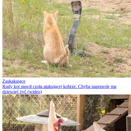
Zaskakujące
Rudy kot stawił czoła atakującej kobrze. Chyba naprawdę ma
dziewięć żyć (wideo)