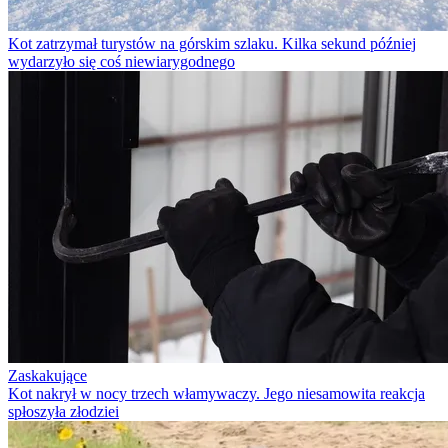
Kot zatrzymał turystów na górskim szlaku. Kilka sekund później
wydarzyło się coś niewiarygodnego
Zaskakujące
Kot nakrył w nocy trzech włamywaczy. Jego niesamowita reakcja
spłoszyła złodziei