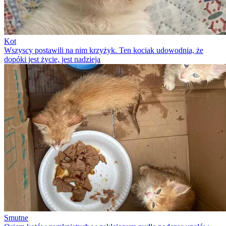
Kot
Wszyscy postawili na nim krzyżyk. Ten kociak udowodnia, że
dopóki jest życie, jest nadzieja
Smutne