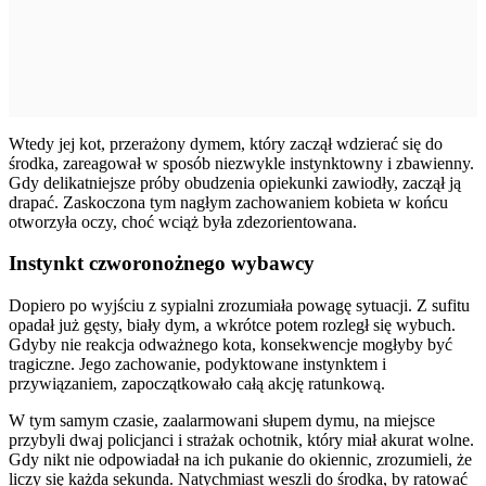
Wtedy jej kot, przerażony dymem, który zaczął wdzierać się do
środka, zareagował w sposób niezwykle instynktowny i zbawienny.
Gdy delikatniejsze próby obudzenia opiekunki zawiodły, zaczął ją
drapać. Zaskoczona tym nagłym zachowaniem kobieta w końcu
otworzyła oczy, choć wciąż była zdezorientowana.
Instynkt czworonożnego wybawcy
Dopiero po wyjściu z sypialni zrozumiała powagę sytuacji. Z sufitu
opadał już gęsty, biały dym, a wkrótce potem rozległ się wybuch.
Gdyby nie reakcja odważnego kota, konsekwencje mogłyby być
tragiczne. Jego zachowanie, podyktowane instynktem i
przywiązaniem, zapoczątkowało całą akcję ratunkową.
W tym samym czasie, zaalarmowani słupem dymu, na miejsce
przybyli dwaj policjanci i strażak ochotnik, który miał akurat wolne.
Gdy nikt nie odpowiadał na ich pukanie do okiennic, zrozumieli, że
liczy się każda sekunda. Natychmiast weszli do środka, by ratować