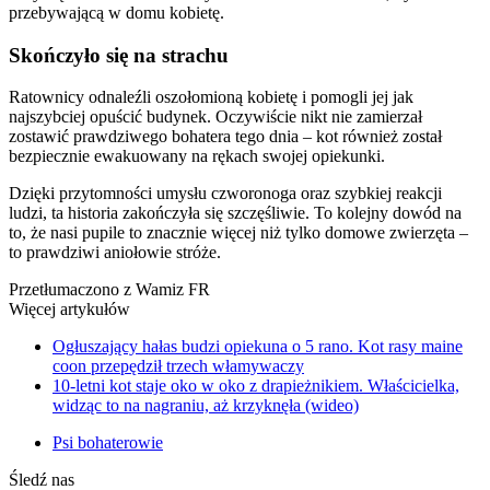
przebywającą w domu kobietę.
Skończyło się na strachu
Ratownicy odnaleźli oszołomioną kobietę i pomogli jej jak
najszybciej opuścić budynek. Oczywiście nikt nie zamierzał
zostawić prawdziwego bohatera tego dnia – kot również został
bezpiecznie ewakuowany na rękach swojej opiekunki.
Dzięki przytomności umysłu czworonoga oraz szybkiej reakcji
ludzi, ta historia zakończyła się szczęśliwie. To kolejny dowód na
to, że nasi pupile to znacznie więcej niż tylko domowe zwierzęta –
to prawdziwi aniołowie stróże.
Przetłumaczono z Wamiz FR
Więcej artykułów
Ogłuszający hałas budzi opiekuna o 5 rano. Kot rasy maine
coon przepędził trzech włamywaczy
10-letni kot staje oko w oko z drapieżnikiem. Właścicielka,
widząc to na nagraniu, aż krzyknęła (wideo)
Psi bohaterowie
Śledź nas