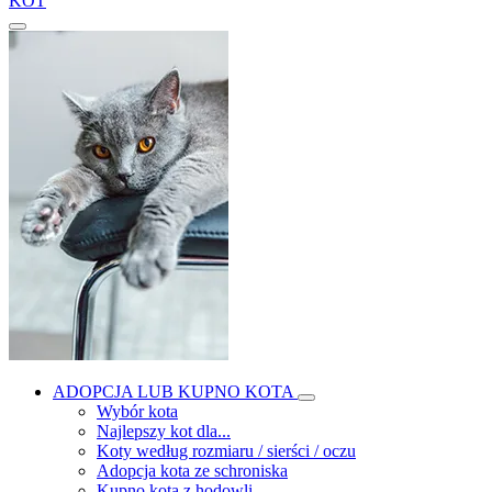
KOT
ADOPCJA LUB KUPNO KOTA
Wybór kota
Najlepszy kot dla...
Koty według rozmiaru / sierści / oczu
Adopcja kota ze schroniska
Kupno kota z hodowli