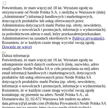
Potwierdzam, że mam więcej niż 18 lat. Wyrażam zgodę na
otrzymywanie od Nestle Polska S.A. z siedzibą w Warszawie (dalej:
„Administrator”) informacji handlowych i marketingowych,
dotyczących produktów lub usług oferowanych przez
Administratora dotyczących marki Purina (np. oferty, newslettery,
informacje o nowościach i promocjach, informacje o wydarzeniach),
za pośrednictwem adresu e-mail, który przekazałem/przekazałam
Administratorowi na zasadach określonych w
Polityce prywatności
.
Rozumiem, że w każdym czasie mogę wycofać swoją zgodę.
Dowiedz się więcej
Dalsza informacja
Potwierdzam, że mam więcej niż 16 lat. Wyrażam zgodę na
udostępnienie moich danych osobowych (imię, nazwisko, adres
email) spółce Nestle Polska SA w celu przesyłania na mój adres
email informacji handlowych i marketingowych, dotyczących
produktów lub usług oferowanych przez Nestle Polska SA
dotyczących produktów marki Purina (np. oferty, newslettery,
informacje o nowościach i promocjach, informacje o wydarzeniach).
Rozumiem, że w każdym czasie mogę wycofać swoją zgodę
kontaktując się pisemnie na adres: Nestlé Polska S.A., ul.
Domaniewska 32, 02-672 Warszawa lub mailem na adres:
data.privacy@pl.nestle.com (Polityka Prywatności Nestle Polska SA
dostępna jest na stronie: https://www.nestle.pl/info/polityka-