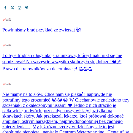
Powinniśmy brać przykład ze zwierząt 🥰
To była trudna i długa akcja ratunkowa, której finału nikt się nie
spodziewał! Na szczęście wszystko skończyło się dobrze! ❤️‍🩹
Brawa dla ratowników za determinację! 👏👏👏
Nie mamy na to słów. Chce nam się płakać i naprawdę nie
potrafimy tego zrozumieć 😭😭😭 W Ciechanowie znaleziono trzy
szczeniaki z okaleczonymi uszami 💔 Jedno z nich straciło je
całkowicie, u dwóch pozostałych uszy wisiały już tylko na
skrawkach skóry. Jak przekazali lekarze, ktoś próbował dokonać
amputacji ostrym narzędziem, najprawdopodobniej bez żadnego
znieczulenia... „My już różne rzeczy widzieliśmy, ale to jest
absolutnie niepojęte" napisało Centrum Weterynaryjne „Centaur" w