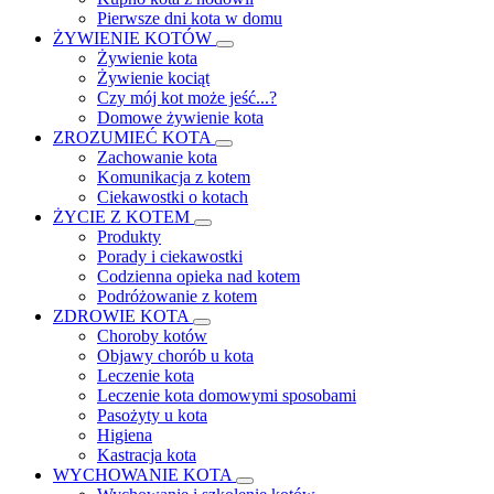
Pierwsze dni kota w domu
ŻYWIENIE KOTÓW
Żywienie kota
Żywienie kociąt
Czy mój kot może jeść...?
Domowe żywienie kota
ZROZUMIEĆ KOTA
Zachowanie kota
Komunikacja z kotem
Ciekawostki o kotach
ŻYCIE Z KOTEM
Produkty
Porady i ciekawostki
Codzienna opieka nad kotem
Podróżowanie z kotem
ZDROWIE KOTA
Choroby kotów
Objawy chorób u kota
Leczenie kota
Leczenie kota domowymi sposobami
Pasożyty u kota
Higiena
Kastracja kota
WYCHOWANIE KOTA