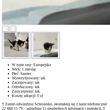
W typie rasy:
Europejska
Wiek:
1 miesiąc
Płeć:
Samiec
Wysterylizowany:
tak
Zaczipowany:
tak
Odrobaczony:
tak
Zaszczepiony:
tak
Koszty adopcji:
0 zł
‼ Zanim odwiedzisz Schronisko, skontaktuj się z nami telefonicznie
22 868 15 79 – udzielimy Ci niezbędnych informacji i instrukcji. ‼