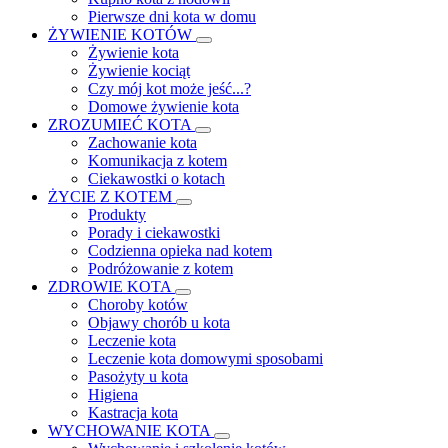
Pierwsze dni kota w domu
ŻYWIENIE KOTÓW
Żywienie kota
Żywienie kociąt
Czy mój kot może jeść...?
Domowe żywienie kota
ZROZUMIEĆ KOTA
Zachowanie kota
Komunikacja z kotem
Ciekawostki o kotach
ŻYCIE Z KOTEM
Produkty
Porady i ciekawostki
Codzienna opieka nad kotem
Podróżowanie z kotem
ZDROWIE KOTA
Choroby kotów
Objawy chorób u kota
Leczenie kota
Leczenie kota domowymi sposobami
Pasożyty u kota
Higiena
Kastracja kota
WYCHOWANIE KOTA