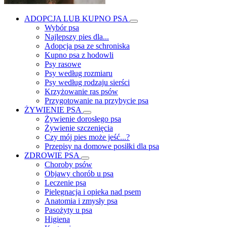
ADOPCJA LUB KUPNO PSA
Wybór psa
Najlepszy pies dla...
Adopcja psa ze schroniska
Kupno psa z hodowli
Psy rasowe
Psy według rozmiaru
Psy według rodzaju sierści
Krzyżowanie ras psów
Przygotowanie na przybycie psa
ŻYWIENIE PSA
Żywienie dorosłego psa
Żywienie szczenięcia
Czy mój pies może jeść...?
Przepisy na domowe posiłki dla psa
ZDROWIE PSA
Choroby psów
Objawy chorób u psa
Leczenie psa
Pielęgnacja i opieka nad psem
Anatomia i zmysły psa
Pasożyty u psa
Higiena