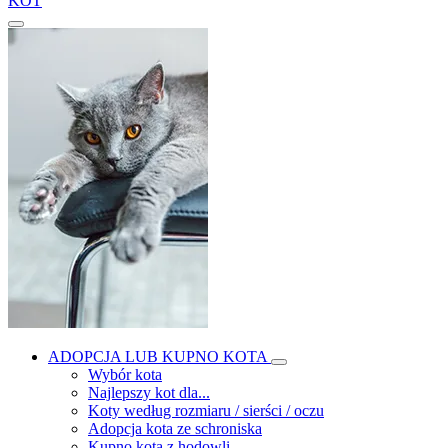
KOT
ADOPCJA LUB KUPNO KOTA
Wybór kota
Najlepszy kot dla...
Koty według rozmiaru / sierści / oczu
Adopcja kota ze schroniska
Kupno kota z hodowli