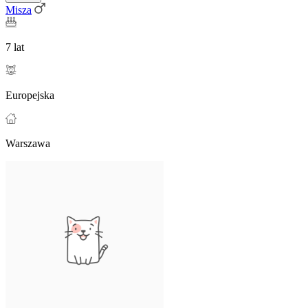
Misza
7 lat
Europejska
Warszawa