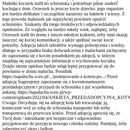
Maleńki kocurek trafił do schroniska i potrzebuje pilnie znaleźć
kochający dom. Orzeszek to jeszcze kocie dziecko. jego organizm
jest bardzo delikatny i szczególnie narażony na bakterie i wirusy. Z
tego powodu maluszek jak najszybciej powinien opuścić
schronisko. Szukamy dla niego troskliwych i odpowiedzialnych
opiekunów. Ze względu na bardzo młody wiek, najlepiej, żeby
Orzeszek trafił do domu z innym młodym kotkiem, żeby miał okazję
nauczyć się kociej komunikacji, a także spełniać swoje kocie
potrzeby. Adopcja takich szkrabów wymaga poświęcenia i wiedzy,
dlatego w przypadku braku doświadczenia z maluchami zachęcamy
do zapoznania się z kocim poradnikiem po adopcji, w którym
znajdują się najważniejsze informacje o wychowaniu kociaka.
Dzięki niemu opiekun będzie mógł lepiej przygotować się do
powitania w domu malucha. Poradnik
https://napaluchu.waw.pl/.../postepowanie-z-kotem-po.../ Przed
adopcją Sugerujemy zapoznanie się z kwestionariuszem
przedadopcyjnym i przyjazd do schroniska z już wypełnioną
ankietą: https://napaluchu.waw.pl/wp-
content/uploads/2022/04/ANKIETA_PRZEDADOPCYJNA_KOTY
Uwaga: Decydując się na adopcję kota lub rozważając ją,
koniecznie weź ze sobą do schroniska transporter lub torbę
transportową do przewozu kotów. Przed adopcją upewnij się, że
Twój dom / mieszkanie jest bezpieczne i odpowiednio
przygotowane do przyjęcia nowego członka rodziny. Pamiętaj, żeby
zabezpieczyć okna i balkon.