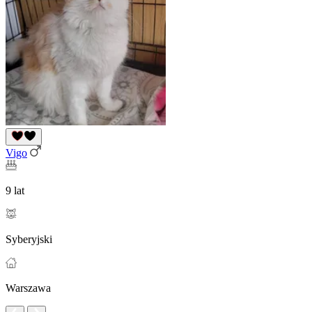
Vigo
9 lat
Syberyjski
Warszawa