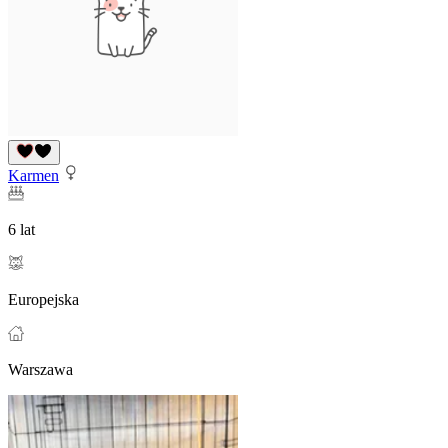
Karmen
6 lat
Europejska
Warszawa