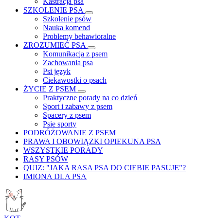
Kastracja psa
SZKOLENIE PSA
Szkolenie psów
Nauka komend
Problemy behawioralne
ZROZUMIEĆ PSA
Komunikacja z psem
Zachowania psa
Psi język
Ciekawostki o psach
ŻYCIE Z PSEM
Praktyczne porady na co dzień
Sport i zabawy z psem
Spacery z psem
Psie sporty
PODRÓŻOWANIE Z PSEM
PRAWA I OBOWIĄZKI OPIEKUNA PSA
WSZYSTKIE PORADY
RASY PSÓW
QUIZ: "JAKA RASA PSA DO CIEBIE PASUJE"?
IMIONA DLA PSA