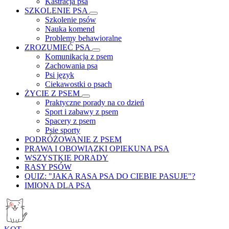
Kastracja psa
SZKOLENIE PSA
Szkolenie psów
Nauka komend
Problemy behawioralne
ZROZUMIEĆ PSA
Komunikacja z psem
Zachowania psa
Psi język
Ciekawostki o psach
ŻYCIE Z PSEM
Praktyczne porady na co dzień
Sport i zabawy z psem
Spacery z psem
Psie sporty
PODRÓŻOWANIE Z PSEM
PRAWA I OBOWIĄZKI OPIEKUNA PSA
WSZYSTKIE PORADY
RASY PSÓW
QUIZ: "JAKA RASA PSA DO CIEBIE PASUJE"?
IMIONA DLA PSA