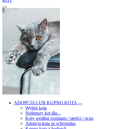
KOT
ADOPCJA LUB KUPNO KOTA
Wybór kota
Najlepszy kot dla...
Koty według rozmiaru / sierści / oczu
Adopcja kota ze schroniska
Kupno kota z hodowli