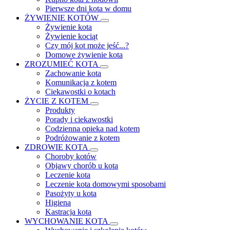
Pierwsze dni kota w domu
ŻYWIENIE KOTÓW
Żywienie kota
Żywienie kociąt
Czy mój kot może jeść...?
Domowe żywienie kota
ZROZUMIEĆ KOTA
Zachowanie kota
Komunikacja z kotem
Ciekawostki o kotach
ŻYCIE Z KOTEM
Produkty
Porady i ciekawostki
Codzienna opieka nad kotem
Podróżowanie z kotem
ZDROWIE KOTA
Choroby kotów
Objawy chorób u kota
Leczenie kota
Leczenie kota domowymi sposobami
Pasożyty u kota
Higiena
Kastracja kota
WYCHOWANIE KOTA