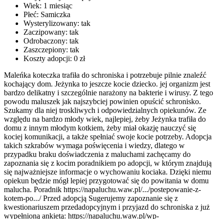
Wiek:
1 miesiąc
Płeć:
Samiczka
Wysterylizowany:
tak
Zaczipowany:
tak
Odrobaczony:
tak
Zaszczepiony:
tak
Koszty adopcji:
0 zł
Maleńka koteczka trafiła do schroniska i potrzebuje pilnie znaleźć
kochający dom. Jeżynka to jeszcze kocie dziecko. jej organizm jest
bardzo delikatny i szczególnie narażony na bakterie i wirusy. Z tego
powodu maluszek jak najszybciej powinien opuścić schronisko.
Szukamy dla niej troskliwych i odpowiedzialnych opiekunów. Ze
względu na bardzo młody wiek, najlepiej, żeby Jeżynka trafiła do
domu z innym młodym kotkiem, żeby miał okazję nauczyć się
kociej komunikacji, a także spełniać swoje kocie potrzeby. Adopcja
takich szkrabów wymaga poświęcenia i wiedzy, dlatego w
przypadku braku doświadczenia z maluchami zachęcamy do
zapoznania się z kocim poradnikiem po adopcji, w którym znajdują
się najważniejsze informacje o wychowaniu kociaka. Dzięki niemu
opiekun będzie mógł lepiej przygotować się do powitania w domu
malucha. Poradnik https://napaluchu.waw.pl/.../postepowanie-z-
kotem-po.../ Przed adopcją Sugerujemy zapoznanie się z
kwestionariuszem przedadopcyjnym i przyjazd do schroniska z już
wypełnioną ankietą: https://napaluchu.waw.pl/wp-