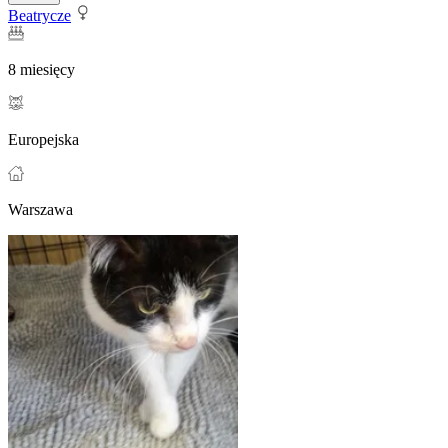
Beatrycze
8 miesięcy
Europejska
Warszawa