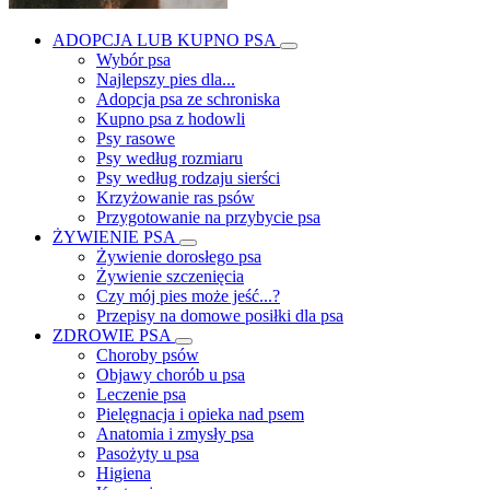
ADOPCJA LUB KUPNO PSA
Wybór psa
Najlepszy pies dla...
Adopcja psa ze schroniska
Kupno psa z hodowli
Psy rasowe
Psy według rozmiaru
Psy według rodzaju sierści
Krzyżowanie ras psów
Przygotowanie na przybycie psa
ŻYWIENIE PSA
Żywienie dorosłego psa
Żywienie szczenięcia
Czy mój pies może jeść...?
Przepisy na domowe posiłki dla psa
ZDROWIE PSA
Choroby psów
Objawy chorób u psa
Leczenie psa
Pielęgnacja i opieka nad psem
Anatomia i zmysły psa
Pasożyty u psa
Higiena