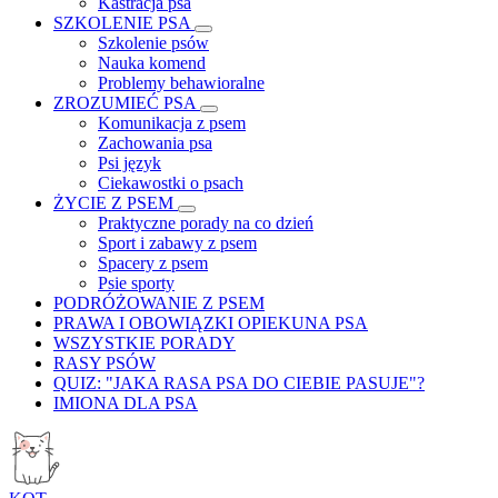
Kastracja psa
SZKOLENIE PSA
Szkolenie psów
Nauka komend
Problemy behawioralne
ZROZUMIEĆ PSA
Komunikacja z psem
Zachowania psa
Psi język
Ciekawostki o psach
ŻYCIE Z PSEM
Praktyczne porady na co dzień
Sport i zabawy z psem
Spacery z psem
Psie sporty
PODRÓŻOWANIE Z PSEM
PRAWA I OBOWIĄZKI OPIEKUNA PSA
WSZYSTKIE PORADY
RASY PSÓW
QUIZ: "JAKA RASA PSA DO CIEBIE PASUJE"?
IMIONA DLA PSA