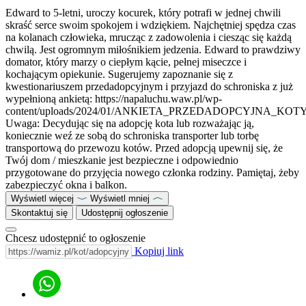
Edward to 5-letni, uroczy kocurek, który potrafi w jednej chwili
skraść serce swoim spokojem i wdziękiem. Najchętniej spędza czas
na kolanach człowieka, mrucząc z zadowolenia i ciesząc się każdą
chwilą. Jest ogromnym miłośnikiem jedzenia. Edward to prawdziwy
domator, który marzy o ciepłym kącie, pełnej miseczce i
kochającym opiekunie. Sugerujemy zapoznanie się z
kwestionariuszem przedadopcyjnym i przyjazd do schroniska z już
wypełnioną ankietą: https://napaluchu.waw.pl/wp-
content/uploads/2024/01/ANKIETA_PRZEDADOPCYJNA_KOTY
Uwaga: Decydując się na adopcję kota lub rozważając ją,
koniecznie weź ze sobą do schroniska transporter lub torbę
transportową do przewozu kotów. Przed adopcją upewnij się, że
Twój dom / mieszkanie jest bezpieczne i odpowiednio
przygotowane do przyjęcia nowego członka rodziny. Pamiętaj, żeby
zabezpieczyć okna i balkon.
Wyświetl więcej
Wyświetl mniej
Skontaktuj się
Udostępnij ogłoszenie
Chcesz udostępnić to ogłoszenie
Kopiuj link