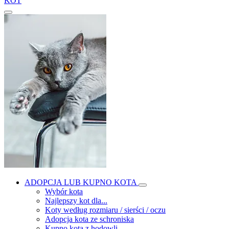
KOT
ADOPCJA LUB KUPNO KOTA
Wybór kota
Najlepszy kot dla...
Koty według rozmiaru / sierści / oczu
Adopcja kota ze schroniska
Kupno kota z hodowli