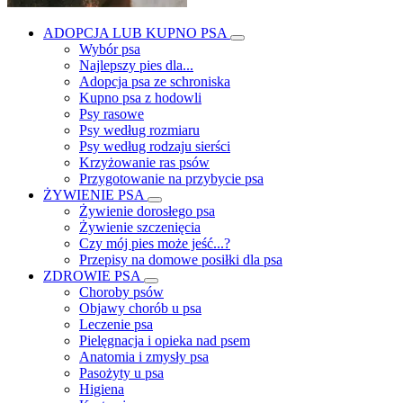
ADOPCJA LUB KUPNO PSA
Wybór psa
Najlepszy pies dla...
Adopcja psa ze schroniska
Kupno psa z hodowli
Psy rasowe
Psy według rozmiaru
Psy według rodzaju sierści
Krzyżowanie ras psów
Przygotowanie na przybycie psa
ŻYWIENIE PSA
Żywienie dorosłego psa
Żywienie szczenięcia
Czy mój pies może jeść...?
Przepisy na domowe posiłki dla psa
ZDROWIE PSA
Choroby psów
Objawy chorób u psa
Leczenie psa
Pielęgnacja i opieka nad psem
Anatomia i zmysły psa
Pasożyty u psa
Higiena