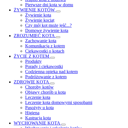
Pierwsze dni kota w domu
ŻYWIENIE KOTÓW
Żywienie kota
Żywienie kociąt
Czy mój kot może jeść...?
Domowe żywienie kota
ZROZUMIEĆ KOTA
Zachowanie kota
Komunikacja z kotem
Ciekawostki o kotach
ŻYCIE Z KOTEM
Produkty
Porady i ciekawostki
Codzienna opieka nad kotem
Podróżowanie z kotem
ZDROWIE KOTA
Choroby kotów
Objawy chorób u kota
Leczenie kota
Leczenie kota domowymi sposobami
Pasożyty u kota
Higiena
Kastracja kota
WYCHOWANIE KOTA