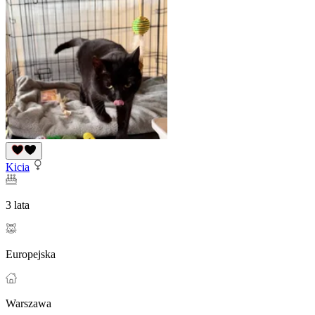
Kicia
3 lata
Europejska
Warszawa