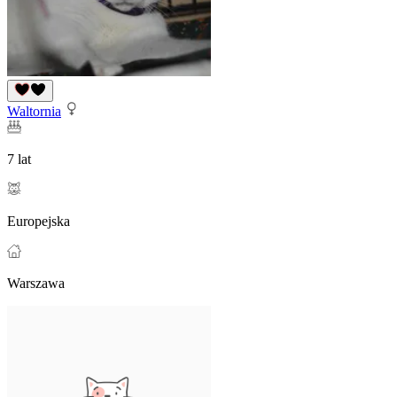
Waltornia
7 lat
Europejska
Warszawa