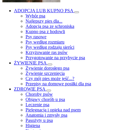
ADOPCJA LUB KUPNO PSA
Wybór psa
Najlepszy pies dla...
Adopcja psa ze schroniska
Kupno psa z hodowli
Psy rasowe
Psy według rozmiaru
Psy według rodzaju sierści
Krzyżowanie ras psów
Przygotowanie na przybycie psa
ŻYWIENIE PSA
Żywienie dorosłego psa
Żywienie szczenięcia
Czy mój pies może jeść...?
Przepisy na domowe posiłki dla psa
ZDROWIE PSA
Choroby psów
Objawy chorób u psa
Leczenie psa
Pielęgnacja i opieka nad psem
Anatomia i zmysły psa
Pasożyty u psa
Higiena