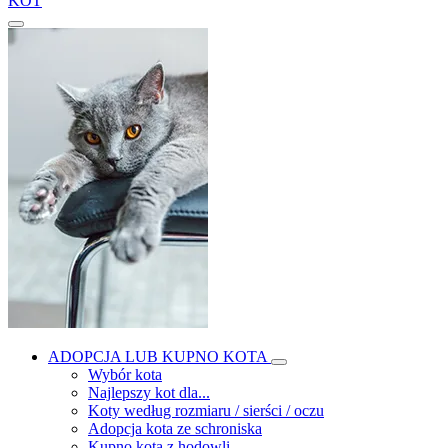
KOT
ADOPCJA LUB KUPNO KOTA
Wybór kota
Najlepszy kot dla...
Koty według rozmiaru / sierści / oczu
Adopcja kota ze schroniska
Kupno kota z hodowli