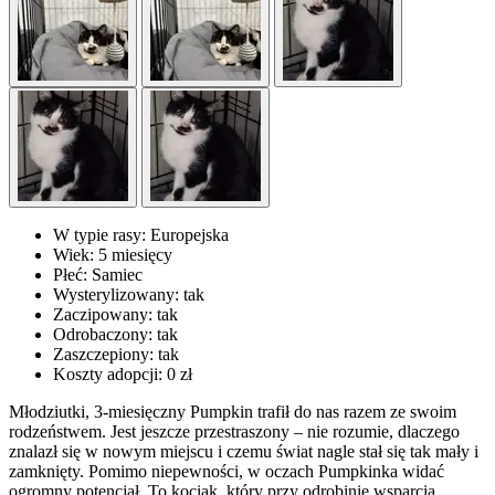
W typie rasy:
Europejska
Wiek:
5 miesięcy
Płeć:
Samiec
Wysterylizowany:
tak
Zaczipowany:
tak
Odrobaczony:
tak
Zaszczepiony:
tak
Koszty adopcji:
0 zł
Młodziutki, 3-miesięczny Pumpkin trafił do nas razem ze swoim
rodzeństwem. Jest jeszcze przestraszony – nie rozumie, dlaczego
znalazł się w nowym miejscu i czemu świat nagle stał się tak mały i
zamknięty. Pomimo niepewności, w oczach Pumpkinka widać
ogromny potencjał. To kociak, który przy odrobinie wsparcia