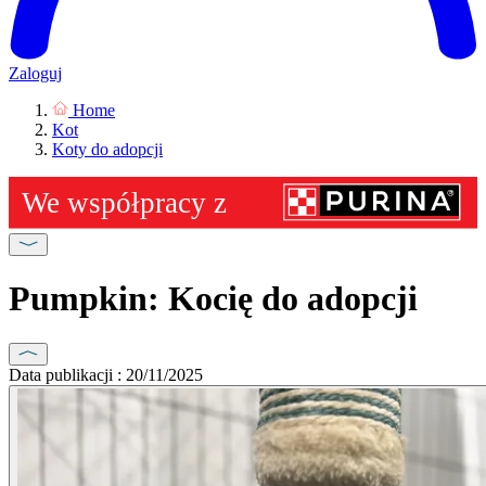
Zaloguj
Home
Kot
Koty do adopcji
Pumpkin: Kocię do adopcji
Data publikacji : 20/11/2025