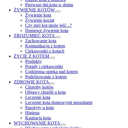
Pierwsze dni kota w domu
ŻYWIENIE KOTÓW
Żywienie kota
Żywienie kociąt
Czy mój kot może jeść...?
Domowe żywienie kota
ZROZUMIEĆ KOTA
Zachowanie kota
Komunikacja z kotem
Ciekawostki o kotach
ŻYCIE Z KOTEM
Produkty
Porady i ciekawostki
Codzienna opieka nad kotem
Podróżowanie z kotem
ZDROWIE KOTA
Choroby kotów
Objawy chorób u kota
Leczenie kota
Leczenie kota domowymi sposobami
Pasożyty u kota
Higiena
Kastracja kota
WYCHOWANIE KOTA