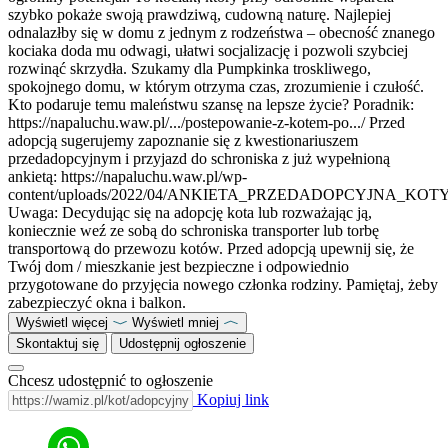
szybko pokaże swoją prawdziwą, cudowną naturę. Najlepiej
odnalazłby się w domu z jednym z rodzeństwa – obecność znanego
kociaka doda mu odwagi, ułatwi socjalizację i pozwoli szybciej
rozwinąć skrzydła. Szukamy dla Pumpkinka troskliwego,
spokojnego domu, w którym otrzyma czas, zrozumienie i czułość.
Kto podaruje temu maleństwu szansę na lepsze życie? Poradnik:
https://napaluchu.waw.pl/.../postepowanie-z-kotem-po.../ Przed
adopcją sugerujemy zapoznanie się z kwestionariuszem
przedadopcyjnym i przyjazd do schroniska z już wypełnioną
ankietą: https://napaluchu.waw.pl/wp-
content/uploads/2022/04/ANKIETA_PRZEDADOPCYJNA_KOTY
Uwaga: Decydując się na adopcję kota lub rozważając ją,
koniecznie weź ze sobą do schroniska transporter lub torbę
transportową do przewozu kotów. Przed adopcją upewnij się, że
Twój dom / mieszkanie jest bezpieczne i odpowiednio
przygotowane do przyjęcia nowego członka rodziny. Pamiętaj, żeby
zabezpieczyć okna i balkon.
Wyświetl więcej
Wyświetl mniej
Skontaktuj się
Udostępnij ogłoszenie
Chcesz udostępnić to ogłoszenie
Kopiuj link