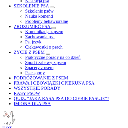
Kastracja psa
SZKOLENIE PSA
Szkolenie psów
Nauka komend
Problemy behawioralne
ZROZUMIEĆ PSA
Komunikacja z psem
Zachowania psa
Psi język
Ciekawostki o psach
ŻYCIE Z PSEM
Praktyczne porady na co dzień
Sport i zabawy z psem
Spacery z psem
Psie sporty
PODRÓŻOWANIE Z PSEM
PRAWA I OBOWIĄZKI OPIEKUNA PSA
WSZYSTKIE PORADY
RASY PSÓW
QUIZ: "JAKA RASA PSA DO CIEBIE PASUJE"?
IMIONA DLA PSA