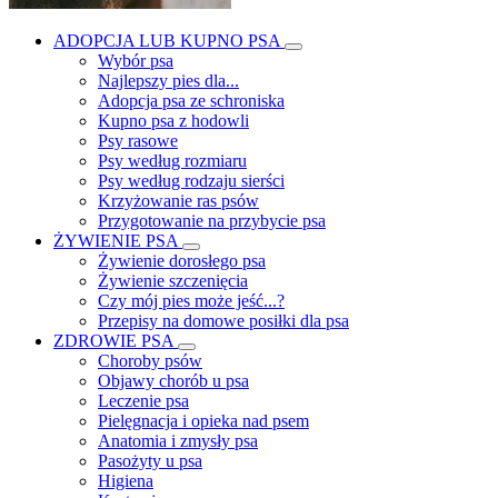
ADOPCJA LUB KUPNO PSA
Wybór psa
Najlepszy pies dla...
Adopcja psa ze schroniska
Kupno psa z hodowli
Psy rasowe
Psy według rozmiaru
Psy według rodzaju sierści
Krzyżowanie ras psów
Przygotowanie na przybycie psa
ŻYWIENIE PSA
Żywienie dorosłego psa
Żywienie szczenięcia
Czy mój pies może jeść...?
Przepisy na domowe posiłki dla psa
ZDROWIE PSA
Choroby psów
Objawy chorób u psa
Leczenie psa
Pielęgnacja i opieka nad psem
Anatomia i zmysły psa
Pasożyty u psa
Higiena