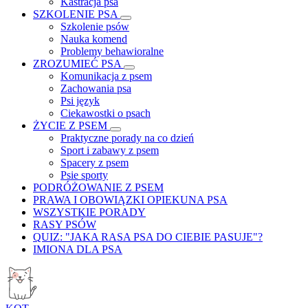
Kastracja psa
SZKOLENIE PSA
Szkolenie psów
Nauka komend
Problemy behawioralne
ZROZUMIEĆ PSA
Komunikacja z psem
Zachowania psa
Psi język
Ciekawostki o psach
ŻYCIE Z PSEM
Praktyczne porady na co dzień
Sport i zabawy z psem
Spacery z psem
Psie sporty
PODRÓŻOWANIE Z PSEM
PRAWA I OBOWIĄZKI OPIEKUNA PSA
WSZYSTKIE PORADY
RASY PSÓW
QUIZ: "JAKA RASA PSA DO CIEBIE PASUJE"?
IMIONA DLA PSA