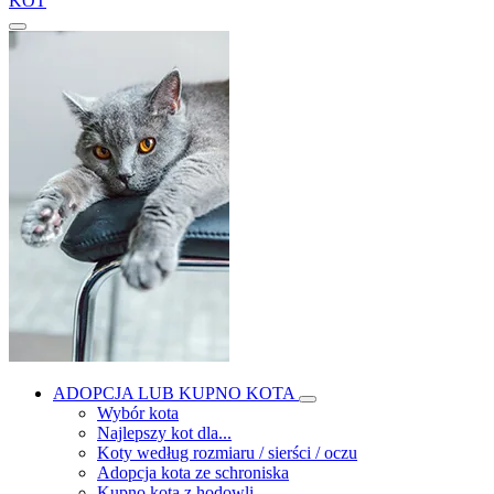
KOT
ADOPCJA LUB KUPNO KOTA
Wybór kota
Najlepszy kot dla...
Koty według rozmiaru / sierści / oczu
Adopcja kota ze schroniska
Kupno kota z hodowli