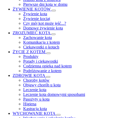
Pierwsze dni kota w domu
ŻYWIENIE KOTÓW
Żywienie kota
Żywienie kociąt
Czy mój kot może jeść...?
Domowe żywienie kota
ZROZUMIEĆ KOTA
Zachowanie kota
Komunikacja z kotem
Ciekawostki o kotach
ŻYCIE Z KOTEM
Produkty
Porady i ciekawostki
Codzienna opieka nad kotem
Podróżowanie z kotem
ZDROWIE KOTA
Choroby kotów
Objawy chorób u kota
Leczenie kota
Leczenie kota domowymi sposobami
Pasożyty u kota
Higiena
Kastracja kota
WYCHOWANIE KOTA