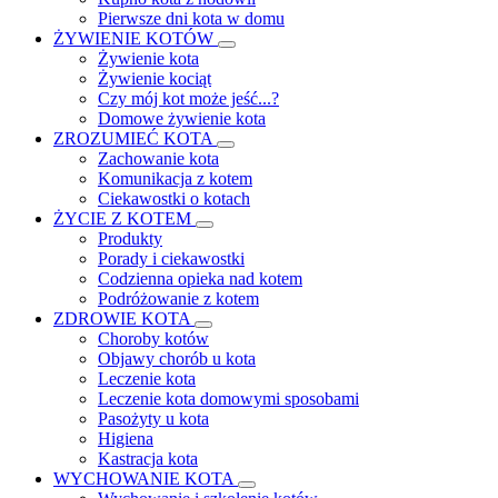
Pierwsze dni kota w domu
ŻYWIENIE KOTÓW
Żywienie kota
Żywienie kociąt
Czy mój kot może jeść...?
Domowe żywienie kota
ZROZUMIEĆ KOTA
Zachowanie kota
Komunikacja z kotem
Ciekawostki o kotach
ŻYCIE Z KOTEM
Produkty
Porady i ciekawostki
Codzienna opieka nad kotem
Podróżowanie z kotem
ZDROWIE KOTA
Choroby kotów
Objawy chorób u kota
Leczenie kota
Leczenie kota domowymi sposobami
Pasożyty u kota
Higiena
Kastracja kota
WYCHOWANIE KOTA