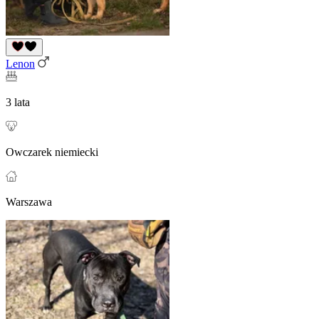
Lenon
3 lata
Owczarek niemiecki
Warszawa