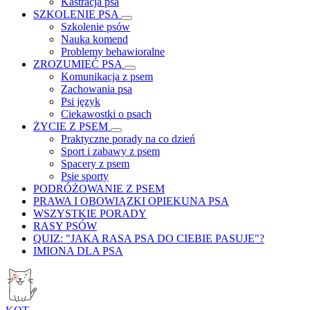
Kastracja psa
SZKOLENIE PSA
Szkolenie psów
Nauka komend
Problemy behawioralne
ZROZUMIEĆ PSA
Komunikacja z psem
Zachowania psa
Psi język
Ciekawostki o psach
ŻYCIE Z PSEM
Praktyczne porady na co dzień
Sport i zabawy z psem
Spacery z psem
Psie sporty
PODRÓŻOWANIE Z PSEM
PRAWA I OBOWIĄZKI OPIEKUNA PSA
WSZYSTKIE PORADY
RASY PSÓW
QUIZ: "JAKA RASA PSA DO CIEBIE PASUJE"?
IMIONA DLA PSA