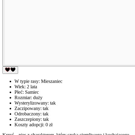
W typie rasy:
Mieszaniec
Wiek:
2 lata
Płeć:
Samiec
Rozmiar:
duży
Wysterylizowany:
tak
Zaczipowany:
tak
Odrobaczony:
tak
Zaszczepiony:
tak
Koszty adopcji:
0 zł
Krzyś – pies z charakterem, który szuka cierpliwego i kochającego