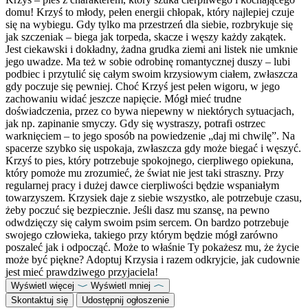
domu! Krzyś to młody, pełen energii chłopak, który najlepiej czuje
się na wybiegu. Gdy tylko ma przestrzeń dla siebie, rozbrykuje się
jak szczeniak – biega jak torpeda, skacze i węszy każdy zakątek.
Jest ciekawski i dokładny, żadna grudka ziemi ani listek nie umknie
jego uwadze. Ma też w sobie odrobinę romantycznej duszy – lubi
podbiec i przytulić się całym swoim krzysiowym ciałem, zwłaszcza
gdy poczuje się pewniej. Choć Krzyś jest pełen wigoru, w jego
zachowaniu widać jeszcze napięcie. Mógł mieć trudne
doświadczenia, przez co bywa niepewny w niektórych sytuacjach,
jak np. zapinanie smyczy. Gdy się wystraszy, potrafi ostrzec
warknięciem – to jego sposób na powiedzenie „daj mi chwilę”. Na
spacerze szybko się uspokaja, zwłaszcza gdy może biegać i węszyć.
Krzyś to pies, który potrzebuje spokojnego, cierpliwego opiekuna,
który pomoże mu zrozumieć, że świat nie jest taki straszny. Przy
regularnej pracy i dużej dawce cierpliwości będzie wspaniałym
towarzyszem. Krzysiek daje z siebie wszystko, ale potrzebuje czasu,
żeby poczuć się bezpiecznie. Jeśli dasz mu szansę, na pewno
odwdzięczy się całym swoim psim sercem. On bardzo potrzebuje
swojego człowieka, takiego przy którym będzie mógł zarówno
poszaleć jak i odpocząć. Może to właśnie Ty pokażesz mu, że życie
może być piękne? Adoptuj Krzysia i razem odkryjcie, jak cudownie
jest mieć prawdziwego przyjaciela!
Wyświetl więcej
Wyświetl mniej
Skontaktuj się
Udostępnij ogłoszenie