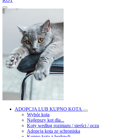
KOT
ADOPCJA LUB KUPNO KOTA
Wybór kota
Najlepszy kot dla...
Koty według rozmiaru / sierści / oczu
Adopcja kota ze schroniska
Kupno kota z hodowli