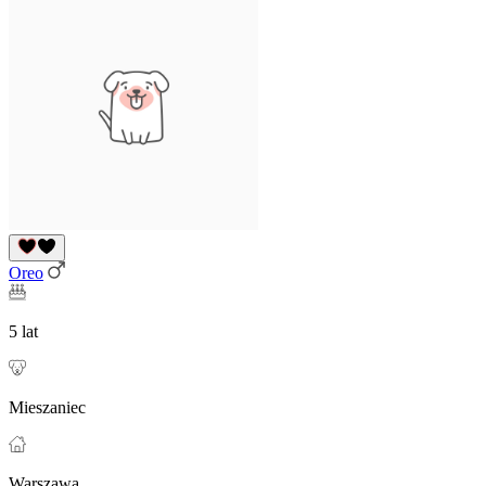
Oreo
5 lat
Mieszaniec
Warszawa