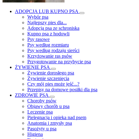
ADOPCJA LUB KUPNO PSA
Wybór psa
Najlepszy pies dla...
Adopcja psa ze schroniska
Kupno psa z hodowli
Psy rasowe
Psy według rozmiaru
Psy według rodzaju sierści
Krzyżowanie ras psów
Przygotowanie na przybycie psa
ŻYWIENIE PSA
Żywienie dorosłego psa
Żywienie szczenięcia
Czy mój pies może jeść...?
Przepisy na domowe posiłki dla psa
ZDROWIE PSA
Choroby psów
Objawy chorób u psa
Leczenie psa
Pielęgnacja i opieka nad psem
Anatomia i zmysły psa
Pasożyty u psa
Higiena