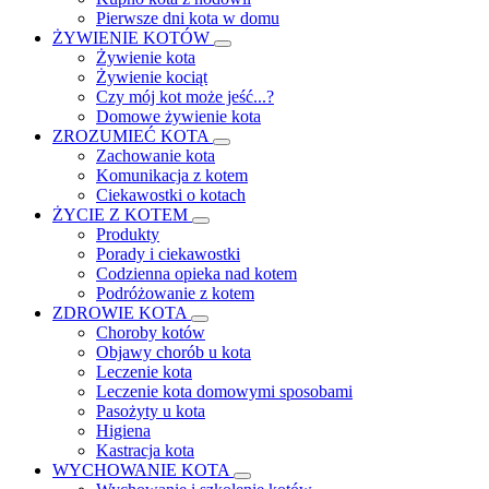
Pierwsze dni kota w domu
ŻYWIENIE KOTÓW
Żywienie kota
Żywienie kociąt
Czy mój kot może jeść...?
Domowe żywienie kota
ZROZUMIEĆ KOTA
Zachowanie kota
Komunikacja z kotem
Ciekawostki o kotach
ŻYCIE Z KOTEM
Produkty
Porady i ciekawostki
Codzienna opieka nad kotem
Podróżowanie z kotem
ZDROWIE KOTA
Choroby kotów
Objawy chorób u kota
Leczenie kota
Leczenie kota domowymi sposobami
Pasożyty u kota
Higiena
Kastracja kota
WYCHOWANIE KOTA