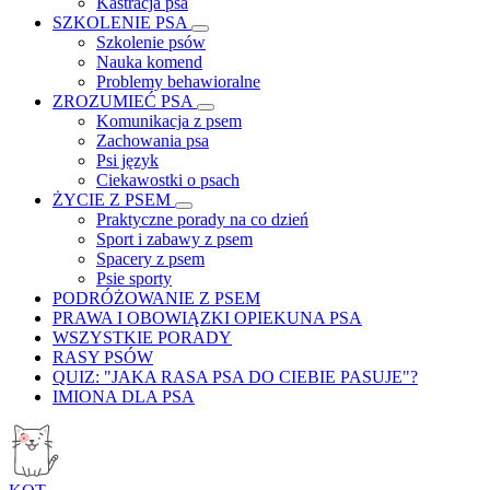
Kastracja psa
SZKOLENIE PSA
Szkolenie psów
Nauka komend
Problemy behawioralne
ZROZUMIEĆ PSA
Komunikacja z psem
Zachowania psa
Psi język
Ciekawostki o psach
ŻYCIE Z PSEM
Praktyczne porady na co dzień
Sport i zabawy z psem
Spacery z psem
Psie sporty
PODRÓŻOWANIE Z PSEM
PRAWA I OBOWIĄZKI OPIEKUNA PSA
WSZYSTKIE PORADY
RASY PSÓW
QUIZ: "JAKA RASA PSA DO CIEBIE PASUJE"?
IMIONA DLA PSA