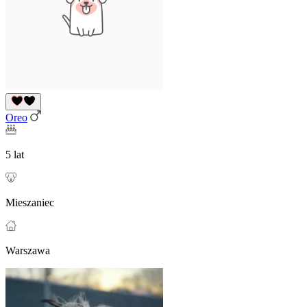
Oreo
5 lat
Mieszaniec
Warszawa