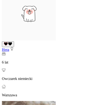
Hera
6 lat
Owczarek niemiecki
Warszawa