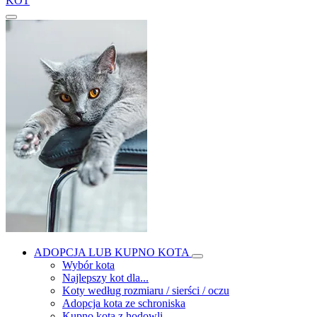
KOT
ADOPCJA LUB KUPNO KOTA
Wybór kota
Najlepszy kot dla...
Koty według rozmiaru / sierści / oczu
Adopcja kota ze schroniska
Kupno kota z hodowli