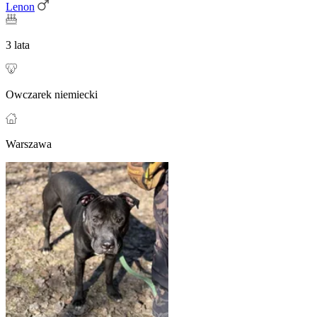
Lenon
3 lata
Owczarek niemiecki
Warszawa