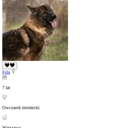
Fela
7 lat
Owczarek niemiecki
Warszawa