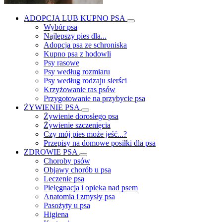
ADOPCJA LUB KUPNO PSA
Wybór psa
Najlepszy pies dla...
Adopcja psa ze schroniska
Kupno psa z hodowli
Psy rasowe
Psy według rozmiaru
Psy według rodzaju sierści
Krzyżowanie ras psów
Przygotowanie na przybycie psa
ŻYWIENIE PSA
Żywienie dorosłego psa
Żywienie szczenięcia
Czy mój pies może jeść...?
Przepisy na domowe posiłki dla psa
ZDROWIE PSA
Choroby psów
Objawy chorób u psa
Leczenie psa
Pielęgnacja i opieka nad psem
Anatomia i zmysły psa
Pasożyty u psa
Higiena