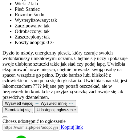
Wiek:
2 lata
Płeć:
Samiec
Rozmiar:
średni
Wysterylizowany:
tak
Zaczipowany:
tak
Odrobaczony:
tak
Zaszczepiony:
tak
Koszty adopcji:
0 zł
Dyzio to młody, energiczny piesek, który czaruje swoich
wolontariuszy unikatowymi oczami. Chętnie się uczy i pokazuje
swoje ulubione sztuczki takie jak siad czy podaj łapę. Uwielbia
eksplorować nowe miejsca, chętnie prowadzi swoją osobę na
spacer, wszędzie go pełno. Dyzio bardzo lubi bliskość z
człowiekiem i sam pcha się do głaskania. Uwielbia smaczki, jest
łakomczuchem ???? Mijane psy potrafi oszczekać, ale w
bezpośrednim kontakcie z przyjazną suczką zachowuje się jak
prawdziwy dżentelmen.
Wyświetl więcej
Wyświetl mniej
Skontaktuj się
Udostępnij ogłoszenie
Chcesz udostępnić to ogłoszenie
Kopiuj link