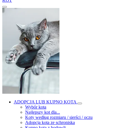
KOT
ADOPCJA LUB KUPNO KOTA
Wybór kota
Najlepszy kot dla...
Koty według rozmiaru / sierści / oczu
Adopcja kota ze schroniska
Kupno kota z hodowli