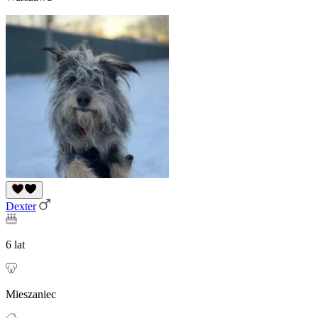
Dexter
6 lat
Mieszaniec