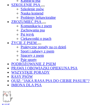
Kastracja psa
SZKOLENIE PSA
Szkolenie psów
Nauka komend
Problemy behawioralne
ZROZUMIEĆ PSA
Komunikacja z psem
Zachowania psa
Psi język
Ciekawostki o psach
ŻYCIE Z PSEM
Praktyczne porady na co dzień
Sport i zabawy z psem
Spacery z psem
Psie sporty
PODRÓŻOWANIE Z PSEM
PRAWA I OBOWIĄZKI OPIEKUNA PSA
WSZYSTKIE PORADY
RASY PSÓW
QUIZ: "JAKA RASA PSA DO CIEBIE PASUJE"?
IMIONA DLA PSA