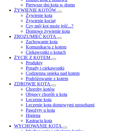
Pierwsze dni kota w domu
ŻYWIENIE KOTÓW
Żywienie kota
Żywienie kociąt
Czy mój kot może jeść...?
Domowe żywienie kota
ZROZUMIEĆ KOTA
Zachowanie kota
Komunikacja z kotem
Ciekawostki o kotach
ŻYCIE Z KOTEM
Produkty
Porady i ciekawostki
Codzienna opieka nad kotem
Podróżowanie z kotem
ZDROWIE KOTA
Choroby kotów
Objawy chorób u kota
Leczenie kota
Leczenie kota domowymi sposobami
Pasożyty u kota
Higiena
Kastracja kota
WYCHOWANIE KOTA