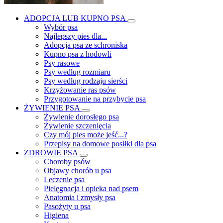
ADOPCJA LUB KUPNO PSA
Wybór psa
Najlepszy pies dla...
Adopcja psa ze schroniska
Kupno psa z hodowli
Psy rasowe
Psy według rozmiaru
Psy według rodzaju sierści
Krzyżowanie ras psów
Przygotowanie na przybycie psa
ŻYWIENIE PSA
Żywienie dorosłego psa
Żywienie szczenięcia
Czy mój pies może jeść...?
Przepisy na domowe posiłki dla psa
ZDROWIE PSA
Choroby psów
Objawy chorób u psa
Leczenie psa
Pielęgnacja i opieka nad psem
Anatomia i zmysły psa
Pasożyty u psa
Higiena