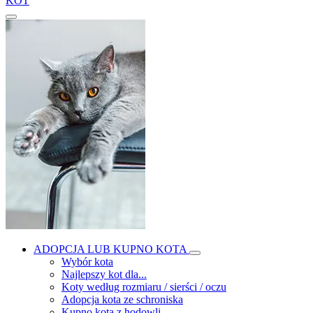
KOT
ADOPCJA LUB KUPNO KOTA
Wybór kota
Najlepszy kot dla...
Koty według rozmiaru / sierści / oczu
Adopcja kota ze schroniska
Kupno kota z hodowli