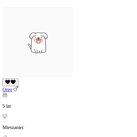
Oreo
5 lat
Mieszaniec