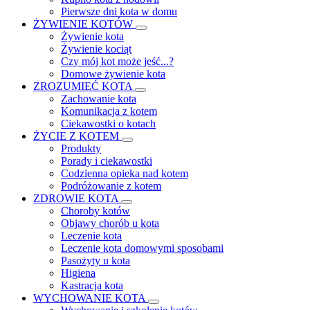
Pierwsze dni kota w domu
ŻYWIENIE KOTÓW
Żywienie kota
Żywienie kociąt
Czy mój kot może jeść...?
Domowe żywienie kota
ZROZUMIEĆ KOTA
Zachowanie kota
Komunikacja z kotem
Ciekawostki o kotach
ŻYCIE Z KOTEM
Produkty
Porady i ciekawostki
Codzienna opieka nad kotem
Podróżowanie z kotem
ZDROWIE KOTA
Choroby kotów
Objawy chorób u kota
Leczenie kota
Leczenie kota domowymi sposobami
Pasożyty u kota
Higiena
Kastracja kota
WYCHOWANIE KOTA