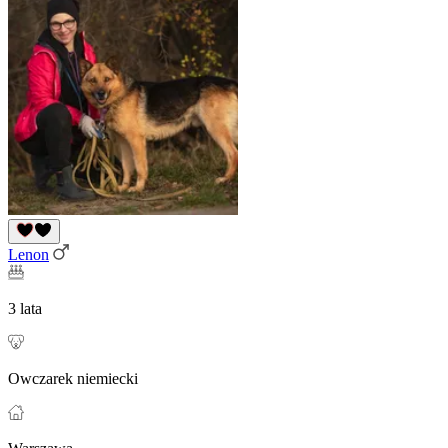
Lenon
3 lata
Owczarek niemiecki