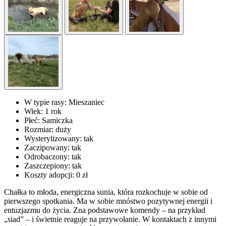
W typie rasy:
Mieszaniec
Wiek:
1 rok
Płeć:
Samiczka
Rozmiar:
duży
Wysterylizowany:
tak
Zaczipowany:
tak
Odrobaczony:
tak
Zaszczepiony:
tak
Koszty adopcji:
0 zł
Chałka to młoda, energiczna sunia, która rozkochuje w sobie od
pierwszego spotkania. Ma w sobie mnóstwo pozytywnej energii i
entuzjazmu do życia. Zna podstawowe komendy – na przykład
„siad” – i świetnie reaguje na przywołanie. W kontaktach z innymi