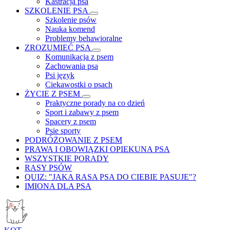
Kastracja psa
SZKOLENIE PSA
Szkolenie psów
Nauka komend
Problemy behawioralne
ZROZUMIEĆ PSA
Komunikacja z psem
Zachowania psa
Psi język
Ciekawostki o psach
ŻYCIE Z PSEM
Praktyczne porady na co dzień
Sport i zabawy z psem
Spacery z psem
Psie sporty
PODRÓŻOWANIE Z PSEM
PRAWA I OBOWIĄZKI OPIEKUNA PSA
WSZYSTKIE PORADY
RASY PSÓW
QUIZ: "JAKA RASA PSA DO CIEBIE PASUJE"?
IMIONA DLA PSA