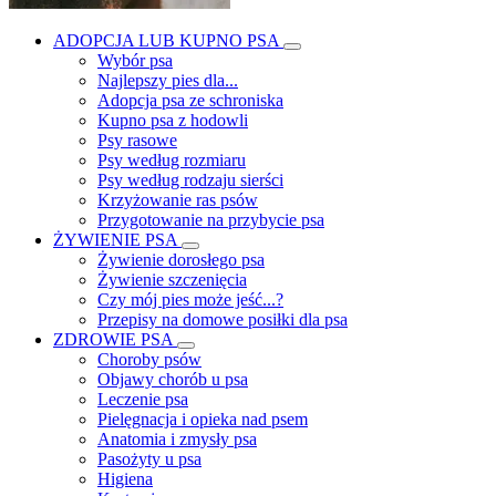
ADOPCJA LUB KUPNO PSA
Wybór psa
Najlepszy pies dla...
Adopcja psa ze schroniska
Kupno psa z hodowli
Psy rasowe
Psy według rozmiaru
Psy według rodzaju sierści
Krzyżowanie ras psów
Przygotowanie na przybycie psa
ŻYWIENIE PSA
Żywienie dorosłego psa
Żywienie szczenięcia
Czy mój pies może jeść...?
Przepisy na domowe posiłki dla psa
ZDROWIE PSA
Choroby psów
Objawy chorób u psa
Leczenie psa
Pielęgnacja i opieka nad psem
Anatomia i zmysły psa
Pasożyty u psa
Higiena