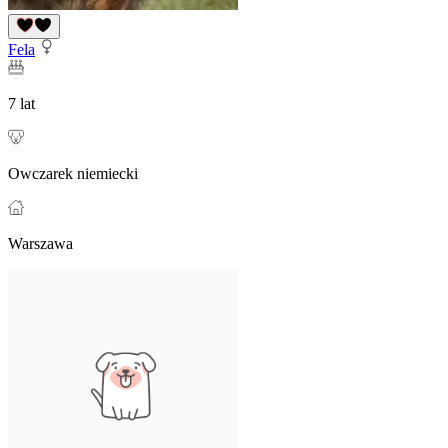
Fela
7 lat
Owczarek niemiecki
Warszawa