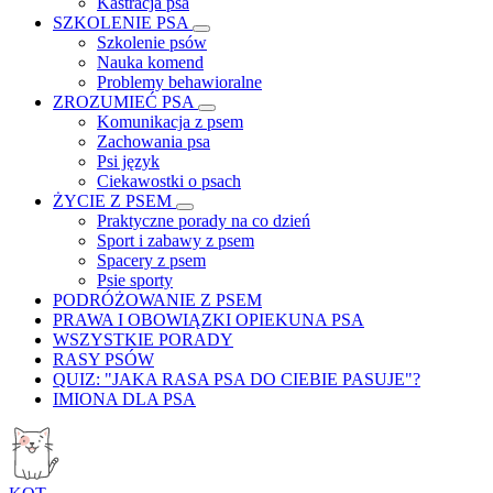
Kastracja psa
SZKOLENIE PSA
Szkolenie psów
Nauka komend
Problemy behawioralne
ZROZUMIEĆ PSA
Komunikacja z psem
Zachowania psa
Psi język
Ciekawostki o psach
ŻYCIE Z PSEM
Praktyczne porady na co dzień
Sport i zabawy z psem
Spacery z psem
Psie sporty
PODRÓŻOWANIE Z PSEM
PRAWA I OBOWIĄZKI OPIEKUNA PSA
WSZYSTKIE PORADY
RASY PSÓW
QUIZ: "JAKA RASA PSA DO CIEBIE PASUJE"?
IMIONA DLA PSA