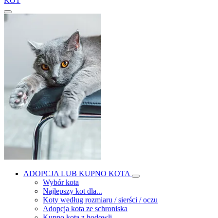
KOT
ADOPCJA LUB KUPNO KOTA
Wybór kota
Najlepszy kot dla...
Koty według rozmiaru / sierści / oczu
Adopcja kota ze schroniska
Kupno kota z hodowli