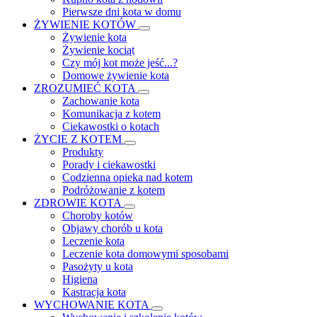
Pierwsze dni kota w domu
ŻYWIENIE KOTÓW
Żywienie kota
Żywienie kociąt
Czy mój kot może jeść...?
Domowe żywienie kota
ZROZUMIEĆ KOTA
Zachowanie kota
Komunikacja z kotem
Ciekawostki o kotach
ŻYCIE Z KOTEM
Produkty
Porady i ciekawostki
Codzienna opieka nad kotem
Podróżowanie z kotem
ZDROWIE KOTA
Choroby kotów
Objawy chorób u kota
Leczenie kota
Leczenie kota domowymi sposobami
Pasożyty u kota
Higiena
Kastracja kota
WYCHOWANIE KOTA