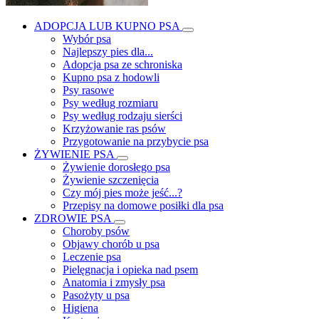
ADOPCJA LUB KUPNO PSA
Wybór psa
Najlepszy pies dla...
Adopcja psa ze schroniska
Kupno psa z hodowli
Psy rasowe
Psy według rozmiaru
Psy według rodzaju sierści
Krzyżowanie ras psów
Przygotowanie na przybycie psa
ŻYWIENIE PSA
Żywienie dorosłego psa
Żywienie szczenięcia
Czy mój pies może jeść...?
Przepisy na domowe posiłki dla psa
ZDROWIE PSA
Choroby psów
Objawy chorób u psa
Leczenie psa
Pielęgnacja i opieka nad psem
Anatomia i zmysły psa
Pasożyty u psa
Higiena