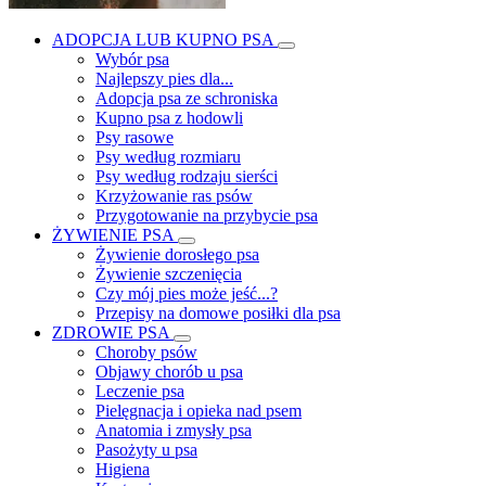
ADOPCJA LUB KUPNO PSA
Wybór psa
Najlepszy pies dla...
Adopcja psa ze schroniska
Kupno psa z hodowli
Psy rasowe
Psy według rozmiaru
Psy według rodzaju sierści
Krzyżowanie ras psów
Przygotowanie na przybycie psa
ŻYWIENIE PSA
Żywienie dorosłego psa
Żywienie szczenięcia
Czy mój pies może jeść...?
Przepisy na domowe posiłki dla psa
ZDROWIE PSA
Choroby psów
Objawy chorób u psa
Leczenie psa
Pielęgnacja i opieka nad psem
Anatomia i zmysły psa
Pasożyty u psa
Higiena