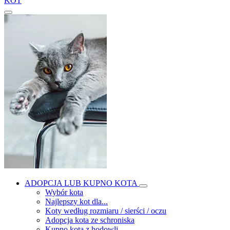
KOT
ADOPCJA LUB KUPNO KOTA
Wybór kota
Najlepszy kot dla...
Koty według rozmiaru / sierści / oczu
Adopcja kota ze schroniska
Kupno kota z hodowli