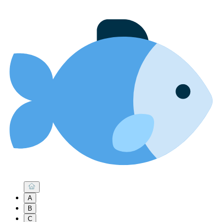
A
B
C