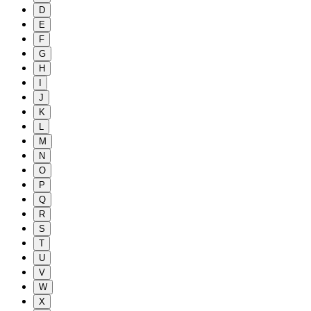
D
E
F
G
H
I
J
K
L
M
N
O
P
Q
R
S
T
U
V
W
X