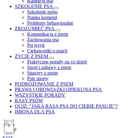
Kastracja psa
SZKOLENIE PSA
Szkolenie psów
Nauka komend
Problemy behawioralne
ZROZUMIEĆ PSA
Komunikacja z psem
Zachowania psa
Psi język
Ciekawostki o psach
ŻYCIE Z PSEM
Praktyczne porady na co dzień
Sport i zabawy z psem
Spacery z psem
Psie sporty
PODRÓŻOWANIE Z PSEM
PRAWA I OBOWIĄZKI OPIEKUNA PSA
WSZYSTKIE PORADY
RASY PSÓW
QUIZ: "JAKA RASA PSA DO CIEBIE PASUJE"?
IMIONA DLA PSA