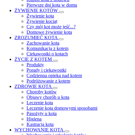
Pierwsze dni kota w domu
ŻYWIENIE KOTÓW
Żywienie kota
Żywienie kociąt
Czy mój kot może jeść...?
Domowe żywienie kota
ZROZUMIEĆ KOTA
Zachowanie kota
Komunikacja z kotem
Ciekawostki o kotach
ŻYCIE Z KOTEM
Produkty
Porady i ciekawostki
Codzienna opieka nad kotem
Podróżowanie z kotem
ZDROWIE KOTA
Choroby kotów
Objawy chorób u kota
Leczenie kota
Leczenie kota domowymi sposobami
Pasożyty u kota
Higiena
Kastracja kota
WYCHOWANIE KOTA