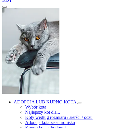
KOT
ADOPCJA LUB KUPNO KOTA
Wybór kota
Najlepszy kot dla...
Koty według rozmiaru / sierści / oczu
Adopcja kota ze schroniska
Kupno kota z hodowli