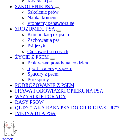
Kastracja psa
SZKOLENIE PSA
Szkolenie psów
Nauka komend
Problemy behawioralne
ZROZUMIEĆ PSA
Komunikacja z psem
Zachowania psa
Psi język
Ciekawostki o psach
ŻYCIE Z PSEM
Praktyczne porady na co dzień
Sport i zabawy z psem
Spacery z psem
Psie sporty
PODRÓŻOWANIE Z PSEM
PRAWA I OBOWIĄZKI OPIEKUNA PSA
WSZYSTKIE PORADY
RASY PSÓW
QUIZ: "JAKA RASA PSA DO CIEBIE PASUJE"?
IMIONA DLA PSA