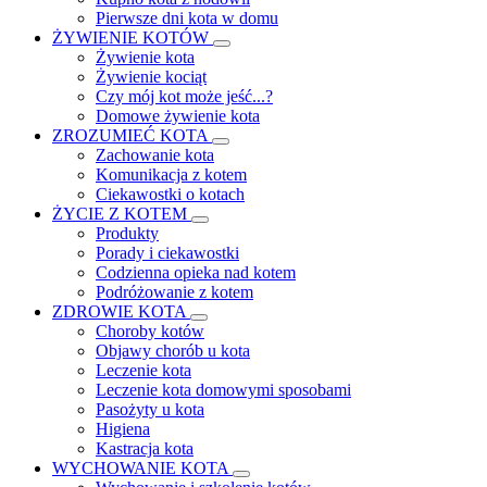
Pierwsze dni kota w domu
ŻYWIENIE KOTÓW
Żywienie kota
Żywienie kociąt
Czy mój kot może jeść...?
Domowe żywienie kota
ZROZUMIEĆ KOTA
Zachowanie kota
Komunikacja z kotem
Ciekawostki o kotach
ŻYCIE Z KOTEM
Produkty
Porady i ciekawostki
Codzienna opieka nad kotem
Podróżowanie z kotem
ZDROWIE KOTA
Choroby kotów
Objawy chorób u kota
Leczenie kota
Leczenie kota domowymi sposobami
Pasożyty u kota
Higiena
Kastracja kota
WYCHOWANIE KOTA