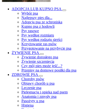
ADOPCJA LUB KUPNO PSA
Wybór psa
Najlepszy pies dla...
Adopcja psa ze schroniska
Kupno psa z hodowli
Psy rasowe
Psy według rozmiaru
Psy według rodzaju sierści
Krzyżowanie ras psów
Przygotowanie na przybycie psa
ŻYWIENIE PSA
Żywienie dorosłego psa
Żywienie szczenięcia
Czy mój pies może jeść...?
Przepisy na domowe posiłki dla psa
ZDROWIE PSA
Choroby psów
Objawy chorób u psa
Leczenie psa
Pielęgnacja i opieka nad psem
Anatomia i zmysły psa
Pasożyty u psa
Higiena