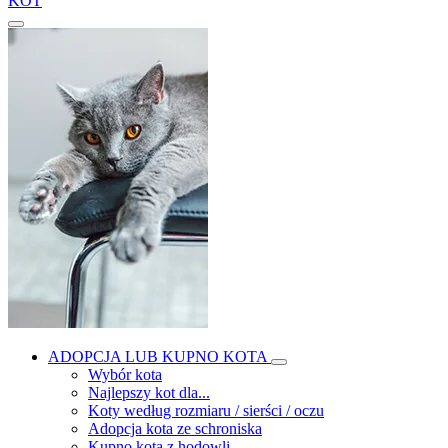
KOT
ADOPCJA LUB KUPNO KOTA
Wybór kota
Najlepszy kot dla...
Koty według rozmiaru / sierści / oczu
Adopcja kota ze schroniska
Kupno kota z hodowli