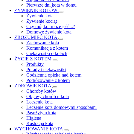
Pierwsze dni kota w domu
ŻYWIENIE KOTÓW
Żywienie kota
Żywienie kociąt
Czy mój kot może jeść...?
Domowe żywienie kota
ZROZUMIEĆ KOTA
Zachowanie kota
Komunikacja z kotem
Ciekawostki o kotach
ŻYCIE Z KOTEM
Produkty
Porady i ciekawostki
Codzienna opieka nad kotem
Podróżowanie z kotem
ZDROWIE KOTA
Choroby kotów
Objawy chorób u kota
Leczenie kota
Leczenie kota domowymi sposobami
Pasożyty u kota
Higiena
Kastracja kota
WYCHOWANIE KOTA