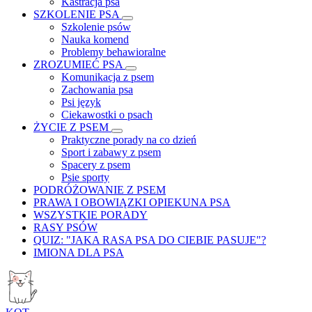
Kastracja psa
SZKOLENIE PSA
Szkolenie psów
Nauka komend
Problemy behawioralne
ZROZUMIEĆ PSA
Komunikacja z psem
Zachowania psa
Psi język
Ciekawostki o psach
ŻYCIE Z PSEM
Praktyczne porady na co dzień
Sport i zabawy z psem
Spacery z psem
Psie sporty
PODRÓŻOWANIE Z PSEM
PRAWA I OBOWIĄZKI OPIEKUNA PSA
WSZYSTKIE PORADY
RASY PSÓW
QUIZ: "JAKA RASA PSA DO CIEBIE PASUJE"?
IMIONA DLA PSA