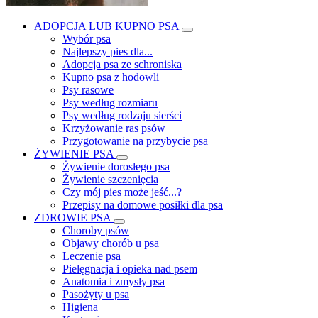
ADOPCJA LUB KUPNO PSA
Wybór psa
Najlepszy pies dla...
Adopcja psa ze schroniska
Kupno psa z hodowli
Psy rasowe
Psy według rozmiaru
Psy według rodzaju sierści
Krzyżowanie ras psów
Przygotowanie na przybycie psa
ŻYWIENIE PSA
Żywienie dorosłego psa
Żywienie szczenięcia
Czy mój pies może jeść...?
Przepisy na domowe posiłki dla psa
ZDROWIE PSA
Choroby psów
Objawy chorób u psa
Leczenie psa
Pielęgnacja i opieka nad psem
Anatomia i zmysły psa
Pasożyty u psa
Higiena