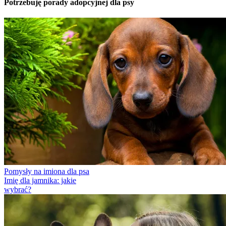
Potrzebuję porady adopcyjnej dla psy
Pomysły na imiona dla psa
Imię dla jamnika: jakie
wybrać?