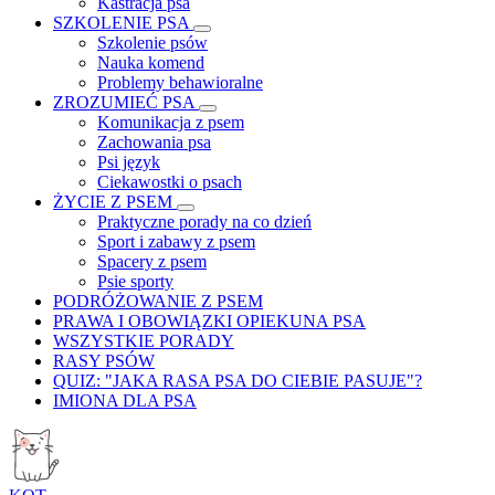
Kastracja psa
SZKOLENIE PSA
Szkolenie psów
Nauka komend
Problemy behawioralne
ZROZUMIEĆ PSA
Komunikacja z psem
Zachowania psa
Psi język
Ciekawostki o psach
ŻYCIE Z PSEM
Praktyczne porady na co dzień
Sport i zabawy z psem
Spacery z psem
Psie sporty
PODRÓŻOWANIE Z PSEM
PRAWA I OBOWIĄZKI OPIEKUNA PSA
WSZYSTKIE PORADY
RASY PSÓW
QUIZ: "JAKA RASA PSA DO CIEBIE PASUJE"?
IMIONA DLA PSA