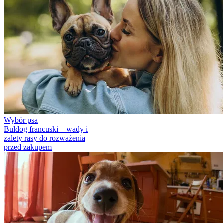
Wybór psa
Buldog francuski – wady i
zalety rasy do rozważenia
przed zakupem