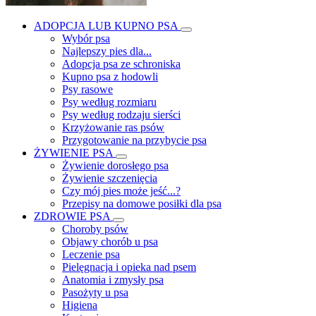
ADOPCJA LUB KUPNO PSA
Wybór psa
Najlepszy pies dla...
Adopcja psa ze schroniska
Kupno psa z hodowli
Psy rasowe
Psy według rozmiaru
Psy według rodzaju sierści
Krzyżowanie ras psów
Przygotowanie na przybycie psa
ŻYWIENIE PSA
Żywienie dorosłego psa
Żywienie szczenięcia
Czy mój pies może jeść...?
Przepisy na domowe posiłki dla psa
ZDROWIE PSA
Choroby psów
Objawy chorób u psa
Leczenie psa
Pielęgnacja i opieka nad psem
Anatomia i zmysły psa
Pasożyty u psa
Higiena