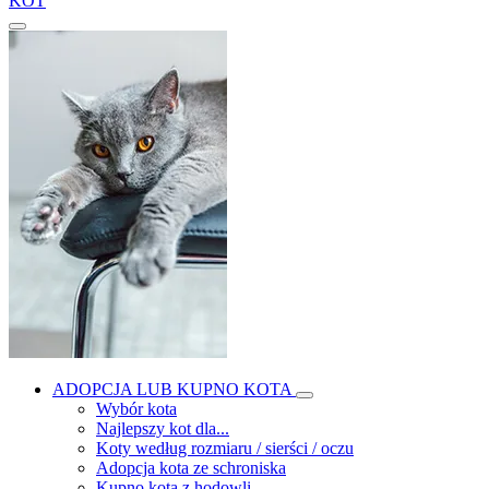
KOT
ADOPCJA LUB KUPNO KOTA
Wybór kota
Najlepszy kot dla...
Koty według rozmiaru / sierści / oczu
Adopcja kota ze schroniska
Kupno kota z hodowli