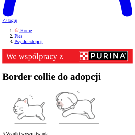
Zaloguj
Home
Pies
Psy do adopcji
Border collie do adopcji
5 Wyniki wyszukiwania