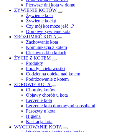
Pierwsze dni kota w domu
ŻYWIENIE KOTÓW
Żywienie kota
Żywienie kociąt
Czy mój kot może jeść...?
Domowe żywienie kota
ZROZUMIEĆ KOTA
Zachowanie kota
Komunikacja z kotem
Ciekawostki o kotach
ŻYCIE Z KOTEM
Produkty
Porady i ciekawostki
Codzienna opieka nad kotem
Podróżowanie z kotem
ZDROWIE KOTA
Choroby kotów
Objawy chorób u kota
Leczenie kota
Leczenie kota domowymi sposobami
Pasożyty u kota
Higiena
Kastracja kota
WYCHOWANIE KOTA