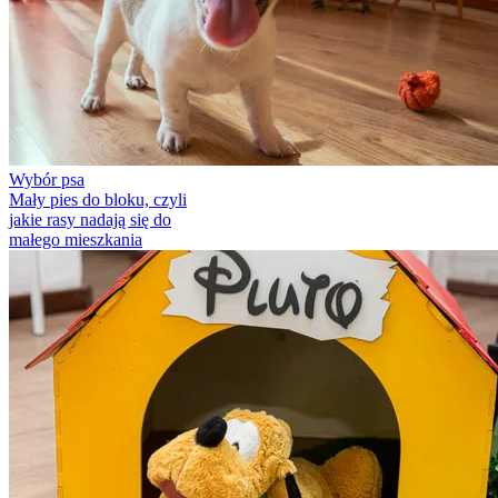
Wybór psa
Mały pies do bloku, czyli
jakie rasy nadają się do
małego mieszkania