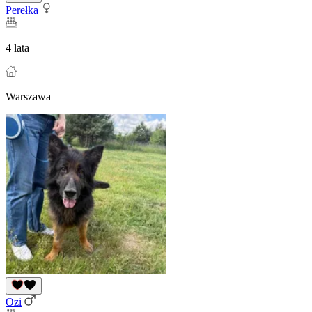
Perełka
4 lata
Warszawa
Ozi