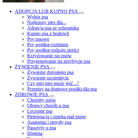
ADOPCJA LUB KUPNO PSA
Wybór psa
Najlepszy pies dla...
Adopcja psa ze schroniska
Kupno psa z hodowli
Psy rasowe
Psy według rozmiaru
Psy według rodzaju sierści
Krzyżowanie ras psów
Przygotowanie na przybycie psa
ŻYWIENIE PSA
Żywienie dorosłego psa
Żywienie szczenięcia
Czy mój pies może jeść...?
Przepisy na domowe posiłki dla psa
ZDROWIE PSA
Choroby psów
Objawy chorób u psa
Leczenie psa
Pielęgnacja i opieka nad psem
Anatomia i zmysły psa
Pasożyty u psa
Higiena