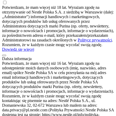
Potwierdzam, że mam więcej niż 18 lat. Wyrażam zgodę na
otrzymywanie od Nestle Polska S.A. z siedzibą w Warszawie (dalej:
„Administrator”) informacji handlowych i marketingowych,
dotyczących produktów lub usług oferowanych przez
Administratora dotyczących marki Purina (np. oferty, newslettery,
informacje o nowościach i promocjach, informacje o wydarzeniach),
za pośrednictwem adresu e-mail, który przekazałem/przekazałam
Administratorowi na zasadach określonych w
Polityce prywatności
.
Rozumiem, że w każdym czasie mogę wycofać swoją zgodę.
Dowiedz się więcej
Dalsza informacja
Potwierdzam, że mam więcej niż 16 lat. Wyrażam zgodę na
udostępnienie moich danych osobowych (imię, nazwisko, adres
email) spółce Nestle Polska SA w celu przesyłania na mój adres
email informacji handlowych i marketingowych, dotyczących
produktów lub usług oferowanych przez Nestle Polska SA
dotyczących produktów marki Purina (np. oferty, newslettery,
informacje o nowościach i promocjach, informacje o wydarzeniach).
Rozumiem, że w każdym czasie mogę wycofać swoją zgodę
kontaktując się pisemnie na adres: Nestlé Polska S.A., ul.
Domaniewska 32, 02-672 Warszawa lub mailem na adres:
data.privacy@pl.nestle.com (Polityka Prywatności Nestle Polska SA
dostępna jest na stronie: https://www.nestle.pl/info/polityka-