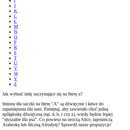
I
J
K
L
Ł
M
N
O
P
R
S
T
U
V
W
Y
Z
Jak wybrać imię zaczynające się na literę a?
Imiona dla suczki na literę "A" są dźwięczne i łatwe do
zapamiętania dla suni. Pamiętaj, aby zawierało choć jedną
spółgłoskę dźwięczną (np. d, b, r czy z), wtedy będzie lepiej
"słyszalne dla psa”. Co powiesz na uroczą Alice, tajemniczą
Arabeskę lub śliczną Afrodytę? Sprawdź nasze propozycje!