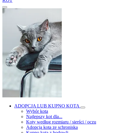
KOT
ADOPCJA LUB KUPNO KOTA
Wybór kota
Najlepszy kot dla...
Koty według rozmiaru / sierści / oczu
Adopcja kota ze schroniska
Kupno kota z hodowli