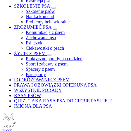
Kastracja psa
SZKOLENIE PSA
Szkolenie psów
Nauka komend
Problemy behawioralne
ZROZUMIEĆ PSA
Komunikacja z psem
Zachowania psa
Psi język
Ciekawostki o psach
ŻYCIE Z PSEM
Praktyczne porady na co dzień
Sport i zabawy z psem
Spacery z psem
Psie sporty
PODRÓŻOWANIE Z PSEM
PRAWA I OBOWIĄZKI OPIEKUNA PSA
WSZYSTKIE PORADY
RASY PSÓW
QUIZ: "JAKA RASA PSA DO CIEBIE PASUJE"?
IMIONA DLA PSA