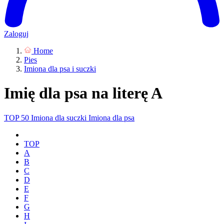
Zaloguj
Home
Pies
Imiona dla psa i suczki
Imię dla psa na literę A
TOP 50
Imiona dla suczki
Imiona dla psa
TOP
A
B
C
D
E
F
G
H