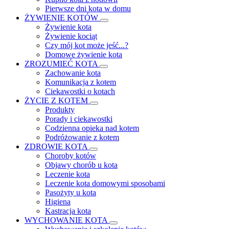
Pierwsze dni kota w domu
ŻYWIENIE KOTÓW
Żywienie kota
Żywienie kociąt
Czy mój kot może jeść...?
Domowe żywienie kota
ZROZUMIEĆ KOTA
Zachowanie kota
Komunikacja z kotem
Ciekawostki o kotach
ŻYCIE Z KOTEM
Produkty
Porady i ciekawostki
Codzienna opieka nad kotem
Podróżowanie z kotem
ZDROWIE KOTA
Choroby kotów
Objawy chorób u kota
Leczenie kota
Leczenie kota domowymi sposobami
Pasożyty u kota
Higiena
Kastracja kota
WYCHOWANIE KOTA