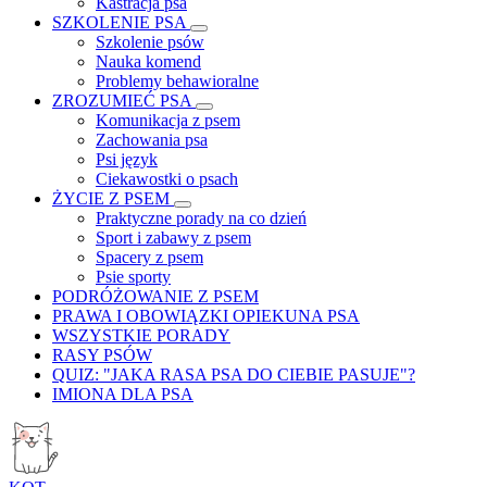
Kastracja psa
SZKOLENIE PSA
Szkolenie psów
Nauka komend
Problemy behawioralne
ZROZUMIEĆ PSA
Komunikacja z psem
Zachowania psa
Psi język
Ciekawostki o psach
ŻYCIE Z PSEM
Praktyczne porady na co dzień
Sport i zabawy z psem
Spacery z psem
Psie sporty
PODRÓŻOWANIE Z PSEM
PRAWA I OBOWIĄZKI OPIEKUNA PSA
WSZYSTKIE PORADY
RASY PSÓW
QUIZ: "JAKA RASA PSA DO CIEBIE PASUJE"?
IMIONA DLA PSA