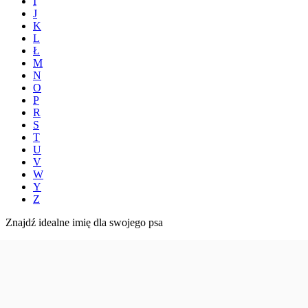
I
J
K
L
Ł
M
N
O
P
R
S
T
U
V
W
Y
Z
Znajdź idealne imię dla swojego psa