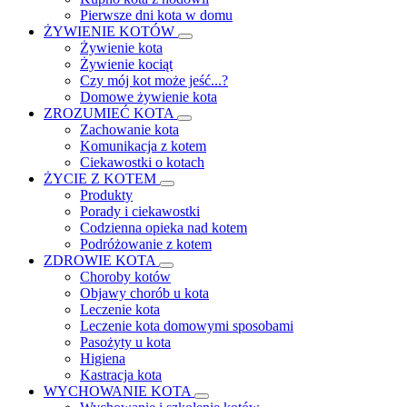
Pierwsze dni kota w domu
ŻYWIENIE KOTÓW
Żywienie kota
Żywienie kociąt
Czy mój kot może jeść...?
Domowe żywienie kota
ZROZUMIEĆ KOTA
Zachowanie kota
Komunikacja z kotem
Ciekawostki o kotach
ŻYCIE Z KOTEM
Produkty
Porady i ciekawostki
Codzienna opieka nad kotem
Podróżowanie z kotem
ZDROWIE KOTA
Choroby kotów
Objawy chorób u kota
Leczenie kota
Leczenie kota domowymi sposobami
Pasożyty u kota
Higiena
Kastracja kota
WYCHOWANIE KOTA