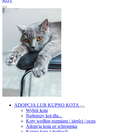
KOT
ADOPCJA LUB KUPNO KOTA
Wybór kota
Najlepszy kot dla...
Koty według rozmiaru / sierści / oczu
Adopcja kota ze schroniska
Kupno kota z hodowli