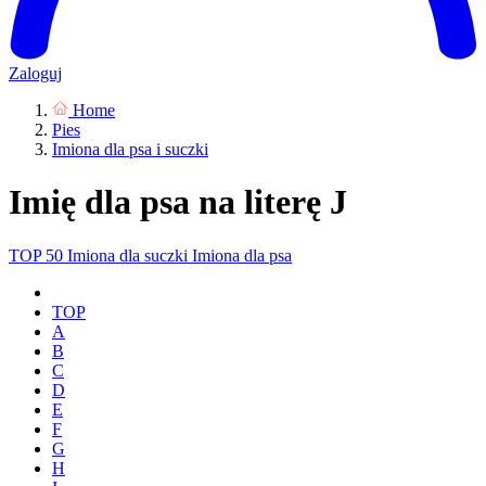
Zaloguj
Home
Pies
Imiona dla psa i suczki
Imię dla psa na literę J
TOP 50
Imiona dla suczki
Imiona dla psa
TOP
A
B
C
D
E
F
G
H