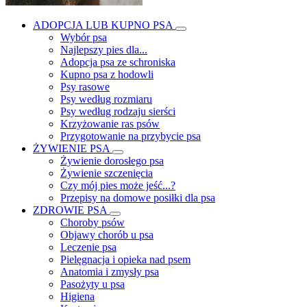
ADOPCJA LUB KUPNO PSA
Wybór psa
Najlepszy pies dla...
Adopcja psa ze schroniska
Kupno psa z hodowli
Psy rasowe
Psy według rozmiaru
Psy według rodzaju sierści
Krzyżowanie ras psów
Przygotowanie na przybycie psa
ŻYWIENIE PSA
Żywienie dorosłego psa
Żywienie szczenięcia
Czy mój pies może jeść...?
Przepisy na domowe posiłki dla psa
ZDROWIE PSA
Choroby psów
Objawy chorób u psa
Leczenie psa
Pielęgnacja i opieka nad psem
Anatomia i zmysły psa
Pasożyty u psa
Higiena