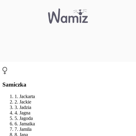
Samiczka
1. Jackarta
2. Jackie
3. Jadzia
4. Jagna
5. Jagoda
6. Jamaika
7. Jamila
8. Jana