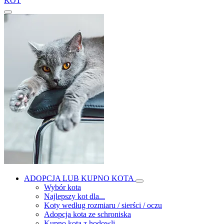
KOT
ADOPCJA LUB KUPNO KOTA
Wybór kota
Najlepszy kot dla...
Koty według rozmiaru / sierści / oczu
Adopcja kota ze schroniska
Kupno kota z hodowli