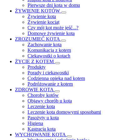
Pierwsze dni kota w domu
ŻYWIENIE KOTÓW
Żywienie kota
Żywienie kociąt
Czy mój kot może jeść...?
Domowe żywienie kota
ZROZUMIEĆ KOTA
Zachowanie kota
Komunikacja z kotem
Ciekawostki o kotach
ŻYCIE Z KOTEM
Produkty
Porady i ciekawostki
Codzienna opieka nad kotem
Podróżowanie z kotem
ZDROWIE KOTA
Choroby kotów
Objawy chorób u kota
Leczenie kota
Leczenie kota domowymi sposobami
Pasożyty u kota
Higiena
Kastracja kota
WYCHOWANIE KOTA