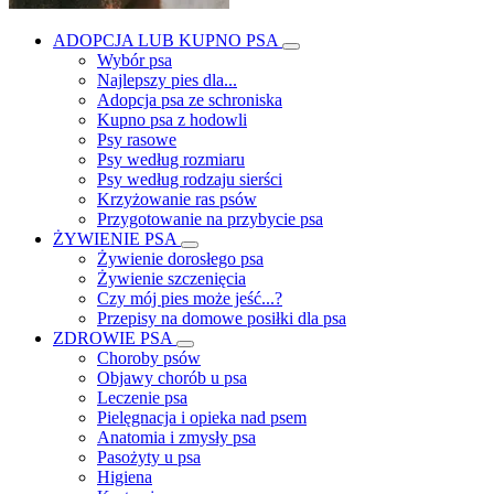
ADOPCJA LUB KUPNO PSA
Wybór psa
Najlepszy pies dla...
Adopcja psa ze schroniska
Kupno psa z hodowli
Psy rasowe
Psy według rozmiaru
Psy według rodzaju sierści
Krzyżowanie ras psów
Przygotowanie na przybycie psa
ŻYWIENIE PSA
Żywienie dorosłego psa
Żywienie szczenięcia
Czy mój pies może jeść...?
Przepisy na domowe posiłki dla psa
ZDROWIE PSA
Choroby psów
Objawy chorób u psa
Leczenie psa
Pielęgnacja i opieka nad psem
Anatomia i zmysły psa
Pasożyty u psa
Higiena