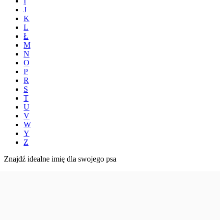
I
J
K
L
Ł
M
N
O
P
R
S
T
U
V
W
Y
Z
Znajdź idealne imię dla swojego psa