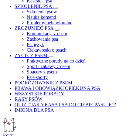
Kastracja psa
SZKOLENIE PSA
Szkolenie psów
Nauka komend
Problemy behawioralne
ZROZUMIEĆ PSA
Komunikacja z psem
Zachowania psa
Psi język
Ciekawostki o psach
ŻYCIE Z PSEM
Praktyczne porady na co dzień
Sport i zabawy z psem
Spacery z psem
Psie sporty
PODRÓŻOWANIE Z PSEM
PRAWA I OBOWIĄZKI OPIEKUNA PSA
WSZYSTKIE PORADY
RASY PSÓW
QUIZ: "JAKA RASA PSA DO CIEBIE PASUJE"?
IMIONA DLA PSA