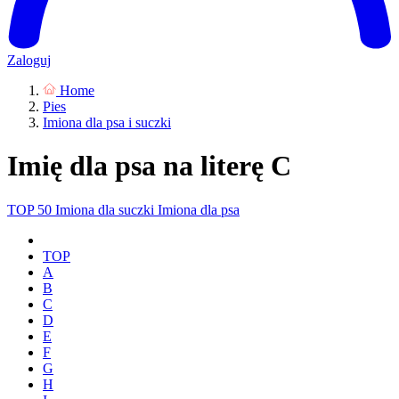
Zaloguj
Home
Pies
Imiona dla psa i suczki
Imię dla psa na literę C
TOP 50
Imiona dla suczki
Imiona dla psa
TOP
A
B
C
D
E
F
G
H