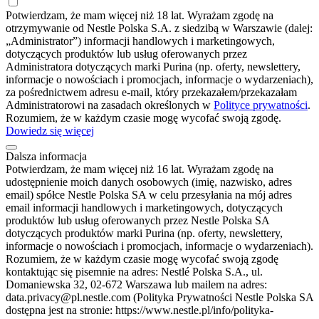
Potwierdzam, że mam więcej niż 18 lat. Wyrażam zgodę na
otrzymywanie od Nestle Polska S.A. z siedzibą w Warszawie (dalej:
„Administrator”) informacji handlowych i marketingowych,
dotyczących produktów lub usług oferowanych przez
Administratora dotyczących marki Purina (np. oferty, newslettery,
informacje o nowościach i promocjach, informacje o wydarzeniach),
za pośrednictwem adresu e-mail, który przekazałem/przekazałam
Administratorowi na zasadach określonych w
Polityce prywatności
.
Rozumiem, że w każdym czasie mogę wycofać swoją zgodę.
Dowiedz się więcej
Dalsza informacja
Potwierdzam, że mam więcej niż 16 lat. Wyrażam zgodę na
udostępnienie moich danych osobowych (imię, nazwisko, adres
email) spółce Nestle Polska SA w celu przesyłania na mój adres
email informacji handlowych i marketingowych, dotyczących
produktów lub usług oferowanych przez Nestle Polska SA
dotyczących produktów marki Purina (np. oferty, newslettery,
informacje o nowościach i promocjach, informacje o wydarzeniach).
Rozumiem, że w każdym czasie mogę wycofać swoją zgodę
kontaktując się pisemnie na adres: Nestlé Polska S.A., ul.
Domaniewska 32, 02-672 Warszawa lub mailem na adres:
data.privacy@pl.nestle.com (Polityka Prywatności Nestle Polska SA
dostępna jest na stronie: https://www.nestle.pl/info/polityka-