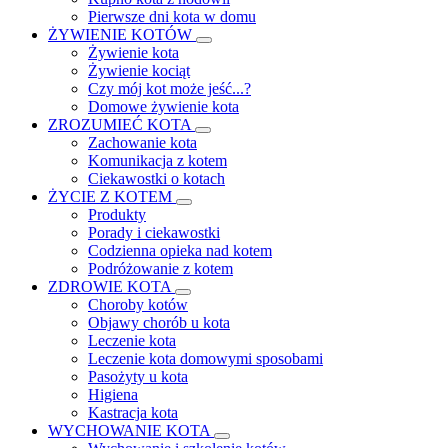
Pierwsze dni kota w domu
ŻYWIENIE KOTÓW
Żywienie kota
Żywienie kociąt
Czy mój kot może jeść...?
Domowe żywienie kota
ZROZUMIEĆ KOTA
Zachowanie kota
Komunikacja z kotem
Ciekawostki o kotach
ŻYCIE Z KOTEM
Produkty
Porady i ciekawostki
Codzienna opieka nad kotem
Podróżowanie z kotem
ZDROWIE KOTA
Choroby kotów
Objawy chorób u kota
Leczenie kota
Leczenie kota domowymi sposobami
Pasożyty u kota
Higiena
Kastracja kota
WYCHOWANIE KOTA