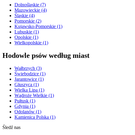
Dolnośląskie
(7)
Mazowieckie
(4)
Śląskie
(4)
Pomorskie
(2)
Kujawsko-Pomorskie
(1)
Lubuskie
(1)
Opolskie
(1)
Wielkopolskie
(1)
Hodowle psów według miast
Wałbrzych
(3)
Świebodzice
(1)
Jarantowice
(1)
Głuszyca
(1)
Wielka Lipa
(1)
Wądroże Wielkie
(1)
Pułtusk
(1)
Gdynia
(1)
Odolanów
(1)
Kamienica Polska
(1)
Śledź nas