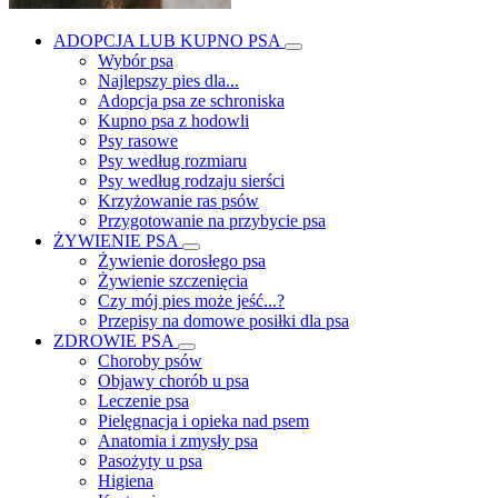
ADOPCJA LUB KUPNO PSA
Wybór psa
Najlepszy pies dla...
Adopcja psa ze schroniska
Kupno psa z hodowli
Psy rasowe
Psy według rozmiaru
Psy według rodzaju sierści
Krzyżowanie ras psów
Przygotowanie na przybycie psa
ŻYWIENIE PSA
Żywienie dorosłego psa
Żywienie szczenięcia
Czy mój pies może jeść...?
Przepisy na domowe posiłki dla psa
ZDROWIE PSA
Choroby psów
Objawy chorób u psa
Leczenie psa
Pielęgnacja i opieka nad psem
Anatomia i zmysły psa
Pasożyty u psa
Higiena