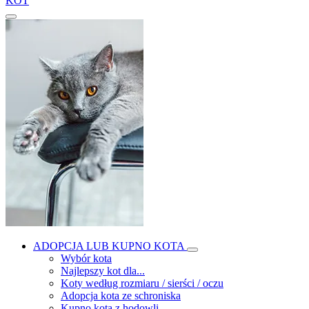
KOT
ADOPCJA LUB KUPNO KOTA
Wybór kota
Najlepszy kot dla...
Koty według rozmiaru / sierści / oczu
Adopcja kota ze schroniska
Kupno kota z hodowli