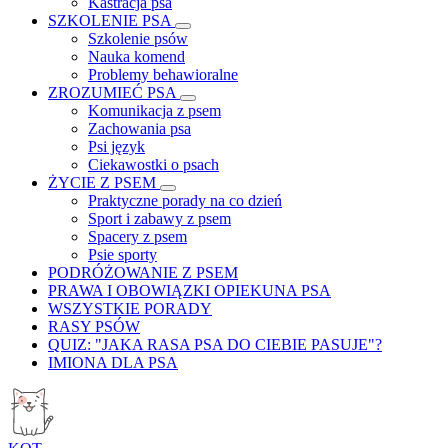
Kastracja psa
SZKOLENIE PSA
Szkolenie psów
Nauka komend
Problemy behawioralne
ZROZUMIEĆ PSA
Komunikacja z psem
Zachowania psa
Psi język
Ciekawostki o psach
ŻYCIE Z PSEM
Praktyczne porady na co dzień
Sport i zabawy z psem
Spacery z psem
Psie sporty
PODRÓŻOWANIE Z PSEM
PRAWA I OBOWIĄZKI OPIEKUNA PSA
WSZYSTKIE PORADY
RASY PSÓW
QUIZ: "JAKA RASA PSA DO CIEBIE PASUJE"?
IMIONA DLA PSA