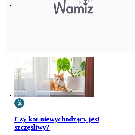
Czy kot niewychodzący jest
szczęśliwy?