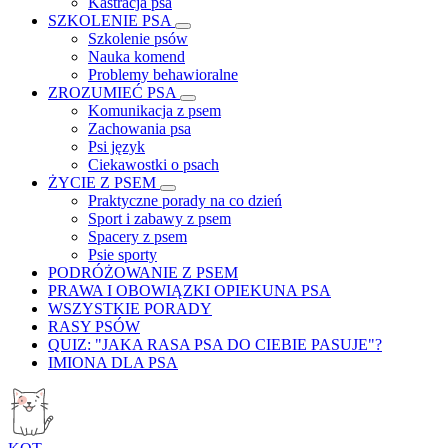
Kastracja psa
SZKOLENIE PSA
Szkolenie psów
Nauka komend
Problemy behawioralne
ZROZUMIEĆ PSA
Komunikacja z psem
Zachowania psa
Psi język
Ciekawostki o psach
ŻYCIE Z PSEM
Praktyczne porady na co dzień
Sport i zabawy z psem
Spacery z psem
Psie sporty
PODRÓŻOWANIE Z PSEM
PRAWA I OBOWIĄZKI OPIEKUNA PSA
WSZYSTKIE PORADY
RASY PSÓW
QUIZ: "JAKA RASA PSA DO CIEBIE PASUJE"?
IMIONA DLA PSA