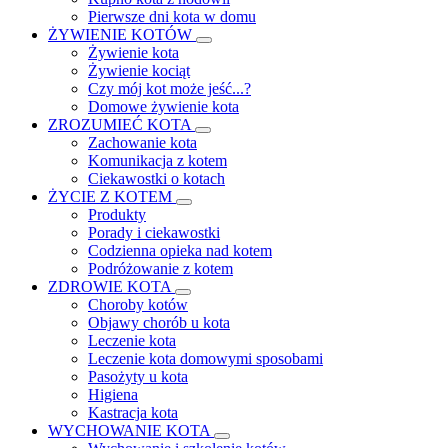
Pierwsze dni kota w domu
ŻYWIENIE KOTÓW
Żywienie kota
Żywienie kociąt
Czy mój kot może jeść...?
Domowe żywienie kota
ZROZUMIEĆ KOTA
Zachowanie kota
Komunikacja z kotem
Ciekawostki o kotach
ŻYCIE Z KOTEM
Produkty
Porady i ciekawostki
Codzienna opieka nad kotem
Podróżowanie z kotem
ZDROWIE KOTA
Choroby kotów
Objawy chorób u kota
Leczenie kota
Leczenie kota domowymi sposobami
Pasożyty u kota
Higiena
Kastracja kota
WYCHOWANIE KOTA