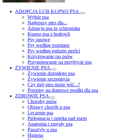
ADOPCJA LUB KUPNO PSA
Wybór psa
Najlepszy pies dla...
Adopcja psa ze schroniska
Kupno psa z hodowli
Psy rasowe
Psy według rozmiaru
Psy według rodzaju sierści
Krzyżowanie ras psów
Przygotowanie na przybycie psa
ŻYWIENIE PSA
Żywienie dorosłego psa
Żywienie szczenięcia
Czy mój pies może jeść...?
Przepisy na domowe posiłki dla psa
ZDROWIE PSA
Choroby psów
Objawy chorób u psa
Leczenie psa
Pielęgnacja i opieka nad psem
Anatomia i zmysły psa
Pasożyty u psa
Higiena