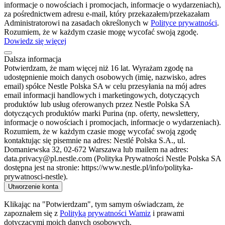
informacje o nowościach i promocjach, informacje o wydarzeniach),
za pośrednictwem adresu e-mail, który przekazałem/przekazałam
Administratorowi na zasadach określonych w
Polityce prywatności
.
Rozumiem, że w każdym czasie mogę wycofać swoją zgodę.
Dowiedz się więcej
Dalsza informacja
Potwierdzam, że mam więcej niż 16 lat. Wyrażam zgodę na
udostępnienie moich danych osobowych (imię, nazwisko, adres
email) spółce Nestle Polska SA w celu przesyłania na mój adres
email informacji handlowych i marketingowych, dotyczących
produktów lub usług oferowanych przez Nestle Polska SA
dotyczących produktów marki Purina (np. oferty, newslettery,
informacje o nowościach i promocjach, informacje o wydarzeniach).
Rozumiem, że w każdym czasie mogę wycofać swoją zgodę
kontaktując się pisemnie na adres: Nestlé Polska S.A., ul.
Domaniewska 32, 02-672 Warszawa lub mailem na adres:
data.privacy@pl.nestle.com (Polityka Prywatności Nestle Polska SA
dostępna jest na stronie: https://www.nestle.pl/info/polityka-
prywatnosci-nestle).
Utworzenie konta
Klikając na "Potwierdzam", tym samym oświadczam, że
zapoznałem się z
Polityką prywatności Wamiz
i prawami
dotyczącymi moich danych osobowych.