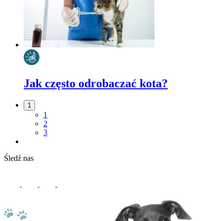
Jak często odrobaczać kota?
1
1
2
3
Śledź nas