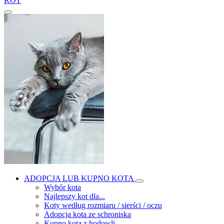
KOT
ADOPCJA LUB KUPNO KOTA
Wybór kota
Najlepszy kot dla...
Koty według rozmiaru / sierści / oczu
Adopcja kota ze schroniska
Kupno kota z hodowli