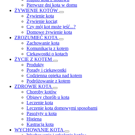
Pierwsze dni kota w domu
ŻYWIENIE KOTÓW
Żywienie kota
Żywienie kociąt
Czy mój kot może jeść...?
Domowe żywienie kota
ZROZUMIEĆ KOTA
Zachowanie kota
Komunikacja z kotem
Ciekawostki o kotach
ŻYCIE Z KOTEM
Produkty
Porady i ciekawostki
Codzienna opieka nad kotem
Podróżowanie z kotem
ZDROWIE KOTA
Choroby kotów
Objawy chorób u kota
Leczenie kota
Leczenie kota domowymi sposobami
Pasożyty u kota
Higiena
Kastracja kota
WYCHOWANIE KOTA