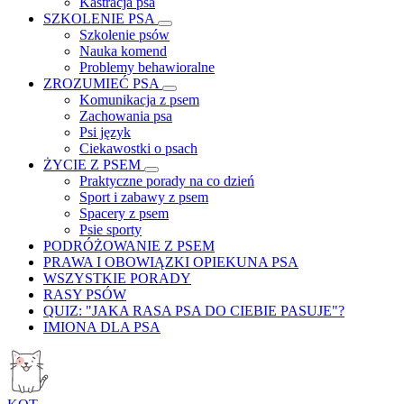
Kastracja psa
SZKOLENIE PSA
Szkolenie psów
Nauka komend
Problemy behawioralne
ZROZUMIEĆ PSA
Komunikacja z psem
Zachowania psa
Psi język
Ciekawostki o psach
ŻYCIE Z PSEM
Praktyczne porady na co dzień
Sport i zabawy z psem
Spacery z psem
Psie sporty
PODRÓŻOWANIE Z PSEM
PRAWA I OBOWIĄZKI OPIEKUNA PSA
WSZYSTKIE PORADY
RASY PSÓW
QUIZ: "JAKA RASA PSA DO CIEBIE PASUJE"?
IMIONA DLA PSA