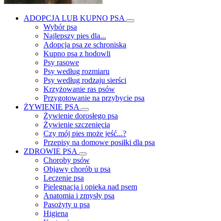
ADOPCJA LUB KUPNO PSA
Wybór psa
Najlepszy pies dla...
Adopcja psa ze schroniska
Kupno psa z hodowli
Psy rasowe
Psy według rozmiaru
Psy według rodzaju sierści
Krzyżowanie ras psów
Przygotowanie na przybycie psa
ŻYWIENIE PSA
Żywienie dorosłego psa
Żywienie szczenięcia
Czy mój pies może jeść...?
Przepisy na domowe posiłki dla psa
ZDROWIE PSA
Choroby psów
Objawy chorób u psa
Leczenie psa
Pielęgnacja i opieka nad psem
Anatomia i zmysły psa
Pasożyty u psa
Higiena