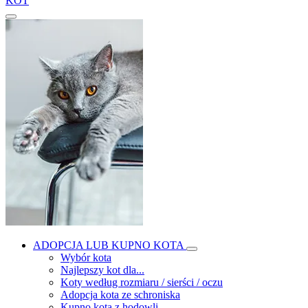
KOT
ADOPCJA LUB KUPNO KOTA
Wybór kota
Najlepszy kot dla...
Koty według rozmiaru / sierści / oczu
Adopcja kota ze schroniska
Kupno kota z hodowli