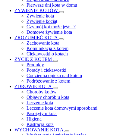
Pierwsze dni kota w domu
ŻYWIENIE KOTÓW
Żywienie kota
Żywienie kociąt
Czy mój kot może jeść...?
Domowe żywienie kota
ZROZUMIEĆ KOTA
Zachowanie kota
Komunikacja z kotem
Ciekawostki o kotach
ŻYCIE Z KOTEM
Produkty
Porady i ciekawostki
Codzienna opieka nad kotem
Podróżowanie z kotem
ZDROWIE KOTA
Choroby kotów
Objawy chorób u kota
Leczenie kota
Leczenie kota domowymi sposobami
Pasożyty u kota
Higiena
Kastracja kota
WYCHOWANIE KOTA