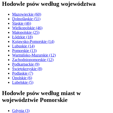
Hodowle psów według województwa
Mazowieckie
(60)
Dolnośląskie
(51)
Śląskie
(46)
Wielkopolskie
(46)
Małopolskie
(25)
Łódzkie
(18)
Kujawsko-Pomorskie
(14)
Lubuskie
(14)
Pomorskie
(13)
Warmińsko-Mazurskie
(12)
Zachodniopomorskie
(12)
Podkarpackie
(9)
Świętokrzyskie
(8)
Podlaskie
(7)
Opolskie
(6)
Lubelskie
(5)
Hodowle psów według miast w
województwie Pomorskie
Gdynia
(3)