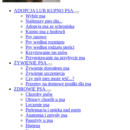
ADOPCJA LUB KUPNO PSA
Wybór psa
Najlepszy pies dla...
Adopcja psa ze schroniska
Kupno psa z hodowli
Psy rasowe
Psy według rozmiaru
Psy według rodzaju sierści
Krzyżowanie ras psów
Przygotowanie na przybycie psa
ŻYWIENIE PSA
Żywienie dorosłego psa
Żywienie szczenięcia
Czy mój pies może jeść...?
Przepisy na domowe posiłki dla psa
ZDROWIE PSA
Choroby psów
Objawy chorób u psa
Leczenie psa
Pielęgnacja i opieka nad psem
Anatomia i zmysły psa
Pasożyty u psa
Higiena