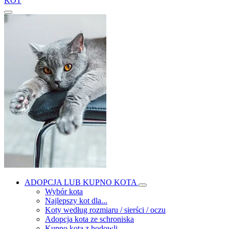
KOT
ADOPCJA LUB KUPNO KOTA
Wybór kota
Najlepszy kot dla...
Koty według rozmiaru / sierści / oczu
Adopcja kota ze schroniska
Kupno kota z hodowli