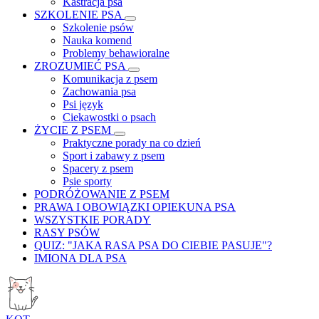
Kastracja psa
SZKOLENIE PSA
Szkolenie psów
Nauka komend
Problemy behawioralne
ZROZUMIEĆ PSA
Komunikacja z psem
Zachowania psa
Psi język
Ciekawostki o psach
ŻYCIE Z PSEM
Praktyczne porady na co dzień
Sport i zabawy z psem
Spacery z psem
Psie sporty
PODRÓŻOWANIE Z PSEM
PRAWA I OBOWIĄZKI OPIEKUNA PSA
WSZYSTKIE PORADY
RASY PSÓW
QUIZ: "JAKA RASA PSA DO CIEBIE PASUJE"?
IMIONA DLA PSA