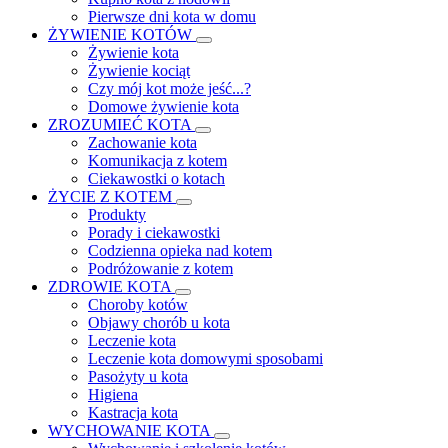
Pierwsze dni kota w domu
ŻYWIENIE KOTÓW
Żywienie kota
Żywienie kociąt
Czy mój kot może jeść...?
Domowe żywienie kota
ZROZUMIEĆ KOTA
Zachowanie kota
Komunikacja z kotem
Ciekawostki o kotach
ŻYCIE Z KOTEM
Produkty
Porady i ciekawostki
Codzienna opieka nad kotem
Podróżowanie z kotem
ZDROWIE KOTA
Choroby kotów
Objawy chorób u kota
Leczenie kota
Leczenie kota domowymi sposobami
Pasożyty u kota
Higiena
Kastracja kota
WYCHOWANIE KOTA