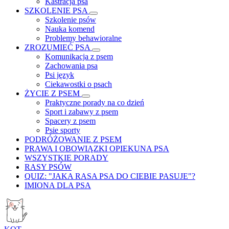
Kastracja psa
SZKOLENIE PSA
Szkolenie psów
Nauka komend
Problemy behawioralne
ZROZUMIEĆ PSA
Komunikacja z psem
Zachowania psa
Psi język
Ciekawostki o psach
ŻYCIE Z PSEM
Praktyczne porady na co dzień
Sport i zabawy z psem
Spacery z psem
Psie sporty
PODRÓŻOWANIE Z PSEM
PRAWA I OBOWIĄZKI OPIEKUNA PSA
WSZYSTKIE PORADY
RASY PSÓW
QUIZ: "JAKA RASA PSA DO CIEBIE PASUJE"?
IMIONA DLA PSA