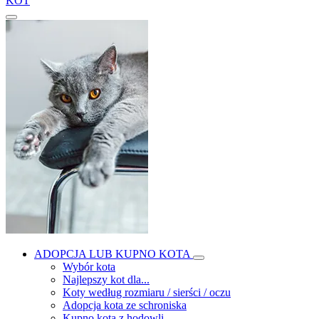
KOT
ADOPCJA LUB KUPNO KOTA
Wybór kota
Najlepszy kot dla...
Koty według rozmiaru / sierści / oczu
Adopcja kota ze schroniska
Kupno kota z hodowli