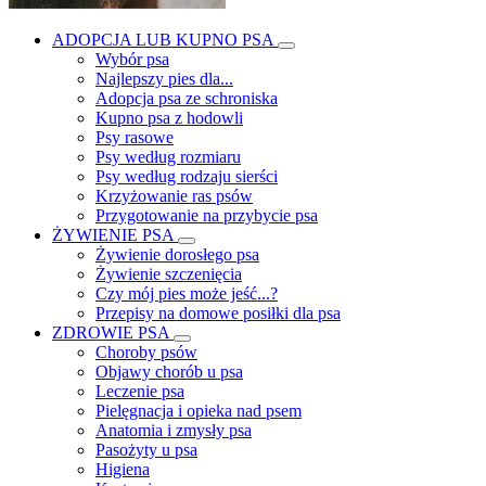
ADOPCJA LUB KUPNO PSA
Wybór psa
Najlepszy pies dla...
Adopcja psa ze schroniska
Kupno psa z hodowli
Psy rasowe
Psy według rozmiaru
Psy według rodzaju sierści
Krzyżowanie ras psów
Przygotowanie na przybycie psa
ŻYWIENIE PSA
Żywienie dorosłego psa
Żywienie szczenięcia
Czy mój pies może jeść...?
Przepisy na domowe posiłki dla psa
ZDROWIE PSA
Choroby psów
Objawy chorób u psa
Leczenie psa
Pielęgnacja i opieka nad psem
Anatomia i zmysły psa
Pasożyty u psa
Higiena