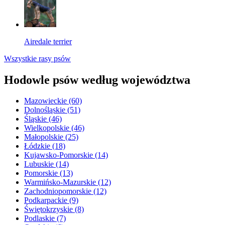
Airedale terrier
Wszystkie rasy psów
Hodowle psów według województwa
Mazowieckie
(60)
Dolnośląskie
(51)
Śląskie
(46)
Wielkopolskie
(46)
Małopolskie
(25)
Łódzkie
(18)
Kujawsko-Pomorskie
(14)
Lubuskie
(14)
Pomorskie
(13)
Warmińsko-Mazurskie
(12)
Zachodniopomorskie
(12)
Podkarpackie
(9)
Świętokrzyskie
(8)
Podlaskie
(7)