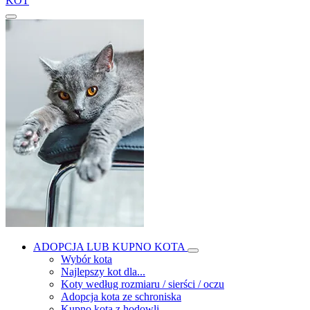
KOT
ADOPCJA LUB KUPNO KOTA
Wybór kota
Najlepszy kot dla...
Koty według rozmiaru / sierści / oczu
Adopcja kota ze schroniska
Kupno kota z hodowli