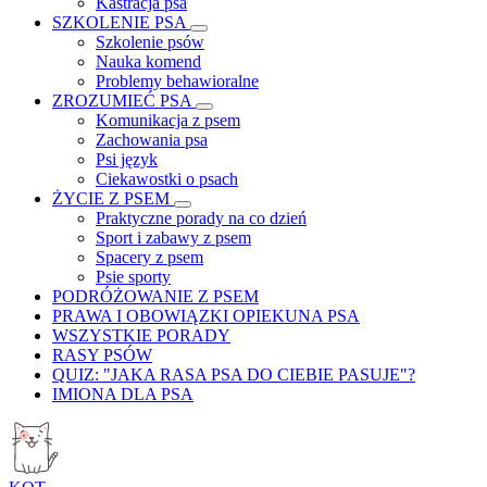
Kastracja psa
SZKOLENIE PSA
Szkolenie psów
Nauka komend
Problemy behawioralne
ZROZUMIEĆ PSA
Komunikacja z psem
Zachowania psa
Psi język
Ciekawostki o psach
ŻYCIE Z PSEM
Praktyczne porady na co dzień
Sport i zabawy z psem
Spacery z psem
Psie sporty
PODRÓŻOWANIE Z PSEM
PRAWA I OBOWIĄZKI OPIEKUNA PSA
WSZYSTKIE PORADY
RASY PSÓW
QUIZ: "JAKA RASA PSA DO CIEBIE PASUJE"?
IMIONA DLA PSA