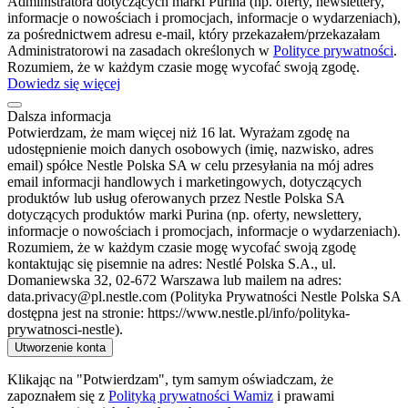
Administratora dotyczących marki Purina (np. oferty, newslettery,
informacje o nowościach i promocjach, informacje o wydarzeniach),
za pośrednictwem adresu e-mail, który przekazałem/przekazałam
Administratorowi na zasadach określonych w
Polityce prywatności
.
Rozumiem, że w każdym czasie mogę wycofać swoją zgodę.
Dowiedz się więcej
Dalsza informacja
Potwierdzam, że mam więcej niż 16 lat. Wyrażam zgodę na
udostępnienie moich danych osobowych (imię, nazwisko, adres
email) spółce Nestle Polska SA w celu przesyłania na mój adres
email informacji handlowych i marketingowych, dotyczących
produktów lub usług oferowanych przez Nestle Polska SA
dotyczących produktów marki Purina (np. oferty, newslettery,
informacje o nowościach i promocjach, informacje o wydarzeniach).
Rozumiem, że w każdym czasie mogę wycofać swoją zgodę
kontaktując się pisemnie na adres: Nestlé Polska S.A., ul.
Domaniewska 32, 02-672 Warszawa lub mailem na adres:
data.privacy@pl.nestle.com (Polityka Prywatności Nestle Polska SA
dostępna jest na stronie: https://www.nestle.pl/info/polityka-
prywatnosci-nestle).
Utworzenie konta
Klikając na "Potwierdzam", tym samym oświadczam, że
zapoznałem się z
Polityką prywatności Wamiz
i prawami