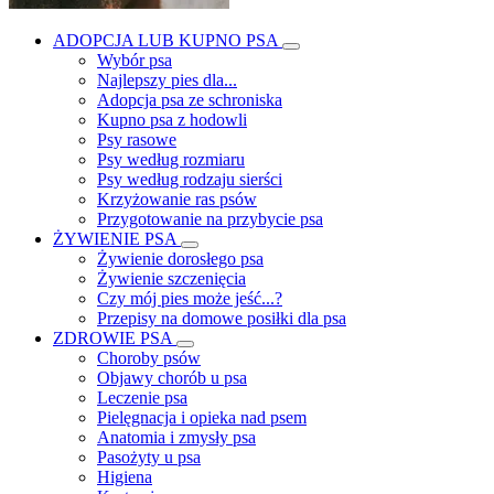
ADOPCJA LUB KUPNO PSA
Wybór psa
Najlepszy pies dla...
Adopcja psa ze schroniska
Kupno psa z hodowli
Psy rasowe
Psy według rozmiaru
Psy według rodzaju sierści
Krzyżowanie ras psów
Przygotowanie na przybycie psa
ŻYWIENIE PSA
Żywienie dorosłego psa
Żywienie szczenięcia
Czy mój pies może jeść...?
Przepisy na domowe posiłki dla psa
ZDROWIE PSA
Choroby psów
Objawy chorób u psa
Leczenie psa
Pielęgnacja i opieka nad psem
Anatomia i zmysły psa
Pasożyty u psa
Higiena