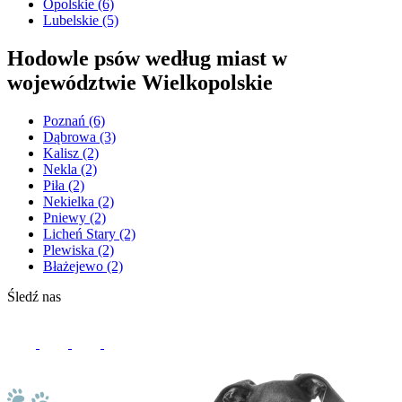
Opolskie
(6)
Lubelskie
(5)
Hodowle psów według miast w
województwie Wielkopolskie
Poznań
(6)
Dąbrowa
(3)
Kalisz
(2)
Nekla
(2)
Piła
(2)
Nekielka
(2)
Pniewy
(2)
Licheń Stary
(2)
Plewiska
(2)
Błażejewo
(2)
Śledź nas