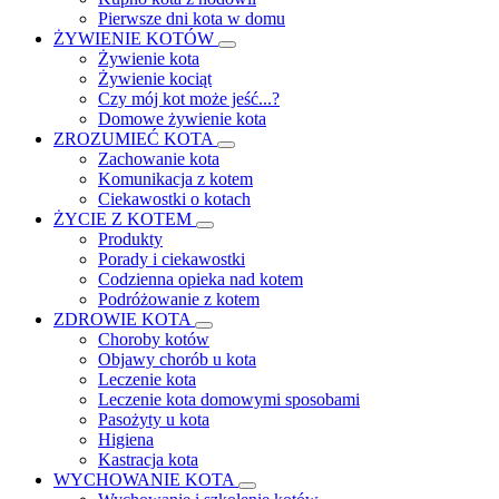
Pierwsze dni kota w domu
ŻYWIENIE KOTÓW
Żywienie kota
Żywienie kociąt
Czy mój kot może jeść...?
Domowe żywienie kota
ZROZUMIEĆ KOTA
Zachowanie kota
Komunikacja z kotem
Ciekawostki o kotach
ŻYCIE Z KOTEM
Produkty
Porady i ciekawostki
Codzienna opieka nad kotem
Podróżowanie z kotem
ZDROWIE KOTA
Choroby kotów
Objawy chorób u kota
Leczenie kota
Leczenie kota domowymi sposobami
Pasożyty u kota
Higiena
Kastracja kota
WYCHOWANIE KOTA