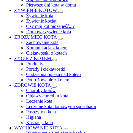
Pierwsze dni kota w domu
ŻYWIENIE KOTÓW
Żywienie kota
Żywienie kociąt
Czy mój kot może jeść...?
Domowe żywienie kota
ZROZUMIEĆ KOTA
Zachowanie kota
Komunikacja z kotem
Ciekawostki o kotach
ŻYCIE Z KOTEM
Produkty
Porady i ciekawostki
Codzienna opieka nad kotem
Podróżowanie z kotem
ZDROWIE KOTA
Choroby kotów
Objawy chorób u kota
Leczenie kota
Leczenie kota domowymi sposobami
Pasożyty u kota
Higiena
Kastracja kota
WYCHOWANIE KOTA