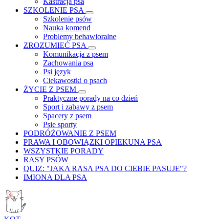
Kastracja psa
SZKOLENIE PSA
Szkolenie psów
Nauka komend
Problemy behawioralne
ZROZUMIEĆ PSA
Komunikacja z psem
Zachowania psa
Psi język
Ciekawostki o psach
ŻYCIE Z PSEM
Praktyczne porady na co dzień
Sport i zabawy z psem
Spacery z psem
Psie sporty
PODRÓŻOWANIE Z PSEM
PRAWA I OBOWIĄZKI OPIEKUNA PSA
WSZYSTKIE PORADY
RASY PSÓW
QUIZ: "JAKA RASA PSA DO CIEBIE PASUJE"?
IMIONA DLA PSA