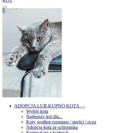
KOT
ADOPCJA LUB KUPNO KOTA
Wybór kota
Najlepszy kot dla...
Koty według rozmiaru / sierści / oczu
Adopcja kota ze schroniska
Kupno kota z hodowli