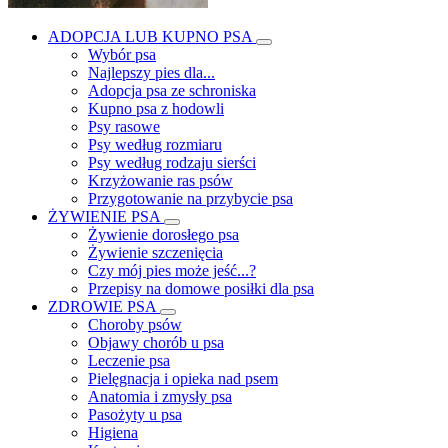
ADOPCJA LUB KUPNO PSA
Wybór psa
Najlepszy pies dla...
Adopcja psa ze schroniska
Kupno psa z hodowli
Psy rasowe
Psy według rozmiaru
Psy według rodzaju sierści
Krzyżowanie ras psów
Przygotowanie na przybycie psa
ŻYWIENIE PSA
Żywienie dorosłego psa
Żywienie szczenięcia
Czy mój pies może jeść...?
Przepisy na domowe posiłki dla psa
ZDROWIE PSA
Choroby psów
Objawy chorób u psa
Leczenie psa
Pielęgnacja i opieka nad psem
Anatomia i zmysły psa
Pasożyty u psa
Higiena