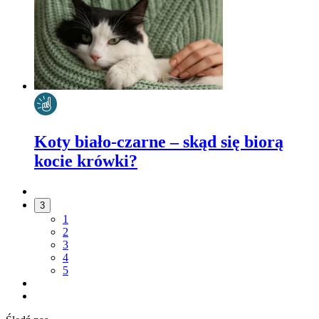
Koty biało-czarne – skąd się biorą
kocie krówki?
3
1
2
3
4
5