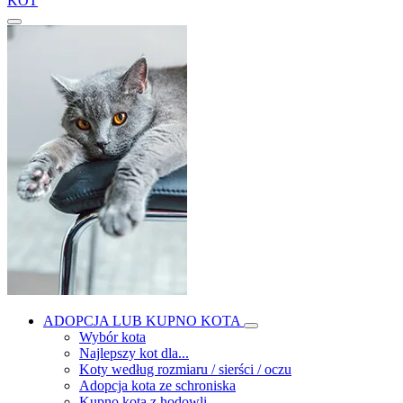
KOT
ADOPCJA LUB KUPNO KOTA
Wybór kota
Najlepszy kot dla...
Koty według rozmiaru / sierści / oczu
Adopcja kota ze schroniska
Kupno kota z hodowli