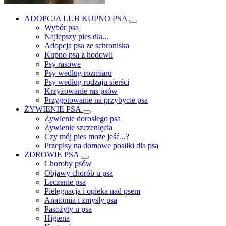
ADOPCJA LUB KUPNO PSA
Wybór psa
Najlepszy pies dla...
Adopcja psa ze schroniska
Kupno psa z hodowli
Psy rasowe
Psy według rozmiaru
Psy według rodzaju sierści
Krzyżowanie ras psów
Przygotowanie na przybycie psa
ŻYWIENIE PSA
Żywienie dorosłego psa
Żywienie szczenięcia
Czy mój pies może jeść...?
Przepisy na domowe posiłki dla psa
ZDROWIE PSA
Choroby psów
Objawy chorób u psa
Leczenie psa
Pielęgnacja i opieka nad psem
Anatomia i zmysły psa
Pasożyty u psa
Higiena