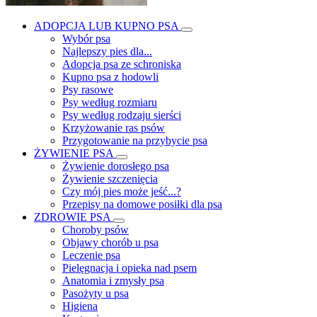
ADOPCJA LUB KUPNO PSA
Wybór psa
Najlepszy pies dla...
Adopcja psa ze schroniska
Kupno psa z hodowli
Psy rasowe
Psy według rozmiaru
Psy według rodzaju sierści
Krzyżowanie ras psów
Przygotowanie na przybycie psa
ŻYWIENIE PSA
Żywienie dorosłego psa
Żywienie szczenięcia
Czy mój pies może jeść...?
Przepisy na domowe posiłki dla psa
ZDROWIE PSA
Choroby psów
Objawy chorób u psa
Leczenie psa
Pielęgnacja i opieka nad psem
Anatomia i zmysły psa
Pasożyty u psa
Higiena