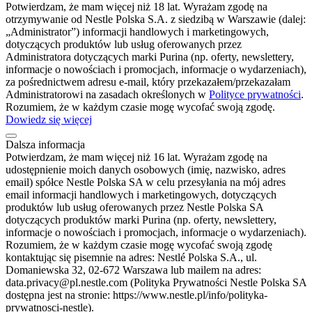
Potwierdzam, że mam więcej niż 18 lat. Wyrażam zgodę na
otrzymywanie od Nestle Polska S.A. z siedzibą w Warszawie (dalej:
„Administrator”) informacji handlowych i marketingowych,
dotyczących produktów lub usług oferowanych przez
Administratora dotyczących marki Purina (np. oferty, newslettery,
informacje o nowościach i promocjach, informacje o wydarzeniach),
za pośrednictwem adresu e-mail, który przekazałem/przekazałam
Administratorowi na zasadach określonych w
Polityce prywatności
.
Rozumiem, że w każdym czasie mogę wycofać swoją zgodę.
Dowiedz się więcej
Dalsza informacja
Potwierdzam, że mam więcej niż 16 lat. Wyrażam zgodę na
udostępnienie moich danych osobowych (imię, nazwisko, adres
email) spółce Nestle Polska SA w celu przesyłania na mój adres
email informacji handlowych i marketingowych, dotyczących
produktów lub usług oferowanych przez Nestle Polska SA
dotyczących produktów marki Purina (np. oferty, newslettery,
informacje o nowościach i promocjach, informacje o wydarzeniach).
Rozumiem, że w każdym czasie mogę wycofać swoją zgodę
kontaktując się pisemnie na adres: Nestlé Polska S.A., ul.
Domaniewska 32, 02-672 Warszawa lub mailem na adres:
data.privacy@pl.nestle.com (Polityka Prywatności Nestle Polska SA
dostępna jest na stronie: https://www.nestle.pl/info/polityka-
prywatnosci-nestle).