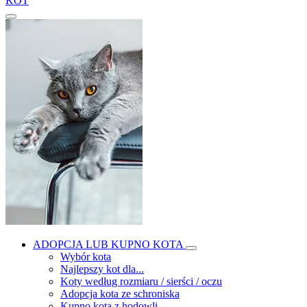
KOT
ADOPCJA LUB KUPNO KOTA
Wybór kota
Najlepszy kot dla...
Koty według rozmiaru / sierści / oczu
Adopcja kota ze schroniska
Kupno kota z hodowli