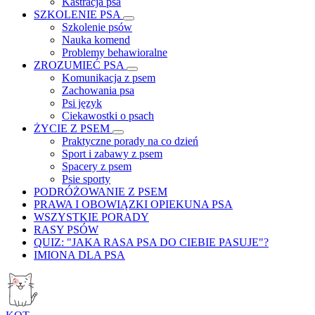
Kastracja psa
SZKOLENIE PSA
Szkolenie psów
Nauka komend
Problemy behawioralne
ZROZUMIEĆ PSA
Komunikacja z psem
Zachowania psa
Psi język
Ciekawostki o psach
ŻYCIE Z PSEM
Praktyczne porady na co dzień
Sport i zabawy z psem
Spacery z psem
Psie sporty
PODRÓŻOWANIE Z PSEM
PRAWA I OBOWIĄZKI OPIEKUNA PSA
WSZYSTKIE PORADY
RASY PSÓW
QUIZ: "JAKA RASA PSA DO CIEBIE PASUJE"?
IMIONA DLA PSA