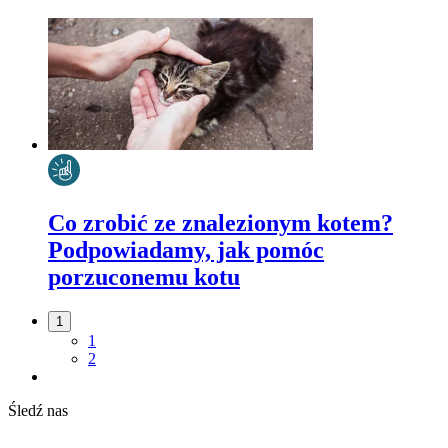
Co zrobić ze znalezionym kotem?
Podpowiadamy, jak pomóc
porzuconemu kotu
1
1
2
Śledź nas