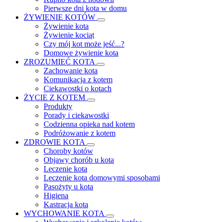
Pierwsze dni kota w domu
ŻYWIENIE KOTÓW
Żywienie kota
Żywienie kociąt
Czy mój kot może jeść...?
Domowe żywienie kota
ZROZUMIEĆ KOTA
Zachowanie kota
Komunikacja z kotem
Ciekawostki o kotach
ŻYCIE Z KOTEM
Produkty
Porady i ciekawostki
Codzienna opieka nad kotem
Podróżowanie z kotem
ZDROWIE KOTA
Choroby kotów
Objawy chorób u kota
Leczenie kota
Leczenie kota domowymi sposobami
Pasożyty u kota
Higiena
Kastracja kota
WYCHOWANIE KOTA