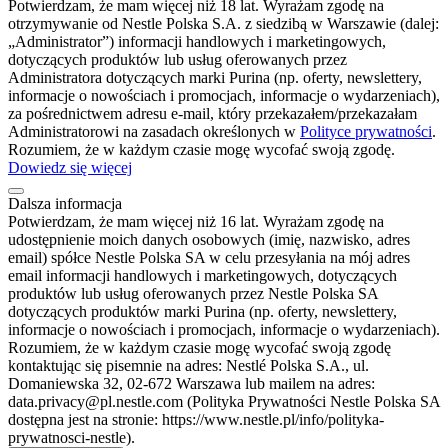
Potwierdzam, że mam więcej niż 18 lat. Wyrażam zgodę na
otrzymywanie od Nestle Polska S.A. z siedzibą w Warszawie (dalej:
„Administrator”) informacji handlowych i marketingowych,
dotyczących produktów lub usług oferowanych przez
Administratora dotyczących marki Purina (np. oferty, newslettery,
informacje o nowościach i promocjach, informacje o wydarzeniach),
za pośrednictwem adresu e-mail, który przekazałem/przekazałam
Administratorowi na zasadach określonych w
Polityce prywatności
.
Rozumiem, że w każdym czasie mogę wycofać swoją zgodę.
Dowiedz się więcej
Dalsza informacja
Potwierdzam, że mam więcej niż 16 lat. Wyrażam zgodę na
udostępnienie moich danych osobowych (imię, nazwisko, adres
email) spółce Nestle Polska SA w celu przesyłania na mój adres
email informacji handlowych i marketingowych, dotyczących
produktów lub usług oferowanych przez Nestle Polska SA
dotyczących produktów marki Purina (np. oferty, newslettery,
informacje o nowościach i promocjach, informacje o wydarzeniach).
Rozumiem, że w każdym czasie mogę wycofać swoją zgodę
kontaktując się pisemnie na adres: Nestlé Polska S.A., ul.
Domaniewska 32, 02-672 Warszawa lub mailem na adres:
data.privacy@pl.nestle.com (Polityka Prywatności Nestle Polska SA
dostępna jest na stronie: https://www.nestle.pl/info/polityka-
prywatnosci-nestle).