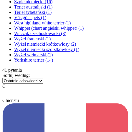
Szpic niemiecki
(16)
Terier australijski
(1)
Terier tybetański
(1)
Västgötaspets
(1)
West highland white terrier
(1)
Whippet (chart angielski whippet)
(1)
Wilczak czechosłowacki
(3)
Wyżeł francuski
(1)
Wyżeł niemiecki krótkowłosy
(2)
Wyżeł niemiecki szorstkowłosy
(1)
Wyżeł weimarski
(1)
Yorkshire terrier
(14)
41 pytania
Sortuj według:
C
Chicnstu