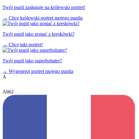
Twój pupil zasługuje na królewski portret!
→
Chcę królewski portret mojego pupila
Twój pupil jako postać z kreskówki?
→
Chcę taki portret!
Twój pupil jako superbohater?
→
Wygeneruj portret mojego pupila
A
Ali62