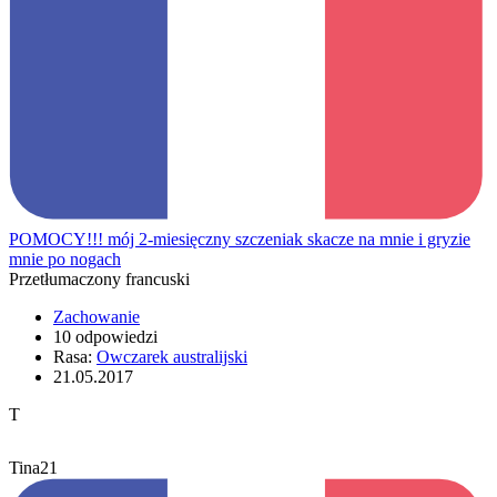
POMOCY!!! mój 2-miesięczny szczeniak skacze na mnie i gryzie
mnie po nogach
Przetłumaczony francuski
Zachowanie
10 odpowiedzi
Rasa:
Owczarek australijski
21.05.2017
T
Tina21