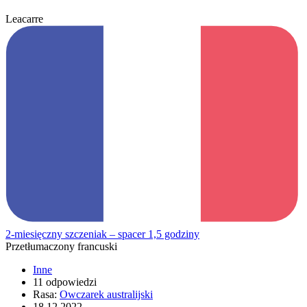
Leacarre
2-miesięczny szczeniak – spacer 1,5 godziny
Przetłumaczony francuski
Inne
11 odpowiedzi
Rasa:
Owczarek australijski
18.12.2022