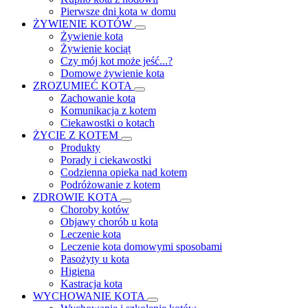
Pierwsze dni kota w domu
ŻYWIENIE KOTÓW
Żywienie kota
Żywienie kociąt
Czy mój kot może jeść...?
Domowe żywienie kota
ZROZUMIEĆ KOTA
Zachowanie kota
Komunikacja z kotem
Ciekawostki o kotach
ŻYCIE Z KOTEM
Produkty
Porady i ciekawostki
Codzienna opieka nad kotem
Podróżowanie z kotem
ZDROWIE KOTA
Choroby kotów
Objawy chorób u kota
Leczenie kota
Leczenie kota domowymi sposobami
Pasożyty u kota
Higiena
Kastracja kota
WYCHOWANIE KOTA