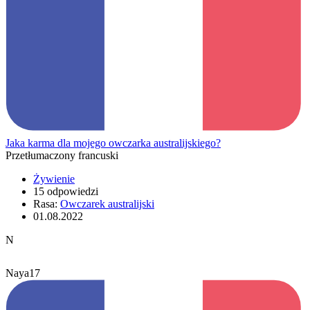
Jaka karma dla mojego owczarka australijskiego?
Przetłumaczony francuski
Żywienie
15 odpowiedzi
Rasa:
Owczarek australijski
01.08.2022
N
Naya17