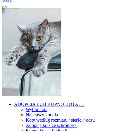
KOT
ADOPCJA LUB KUPNO KOTA
Wybór kota
Najlepszy kot dla...
Koty według rozmiaru / sierści / oczu
Adopcja kota ze schroniska
Kupno kota z hodowli