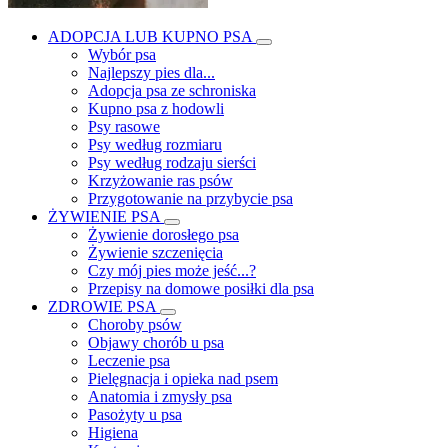
ADOPCJA LUB KUPNO PSA
Wybór psa
Najlepszy pies dla...
Adopcja psa ze schroniska
Kupno psa z hodowli
Psy rasowe
Psy według rozmiaru
Psy według rodzaju sierści
Krzyżowanie ras psów
Przygotowanie na przybycie psa
ŻYWIENIE PSA
Żywienie dorosłego psa
Żywienie szczenięcia
Czy mój pies może jeść...?
Przepisy na domowe posiłki dla psa
ZDROWIE PSA
Choroby psów
Objawy chorób u psa
Leczenie psa
Pielęgnacja i opieka nad psem
Anatomia i zmysły psa
Pasożyty u psa
Higiena