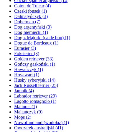
Cocker spaniel angielski
(14)
Coton de Tulear
(4)
Czeski fousek
(1)
Dalmatyńczyk
(3)
Doberman
(7)
Dog argentyński
(3)
Dog niemiecki
(1)
Dog z Majorki (ca de bou)
(1)
Dogue de Bordeaux
(1)
Eurasier
(3)
Foksterier
(3)
Golden retriever
(33)
Gończy gaskoński
(1)
Hawańczyk
(1)
Hovawart
(1)
Husky syberyjski
(14)
Jack Russell terrier
(25)
Jamnik
(4)
Labrador retriever
(29)
Lagotto romagnolo
(1)
Malinois
(1)
Maltańczyk
(9)
Mops
(2)
Nowofundland (wodołaz)
(1)
Owczarek australijski
(41)