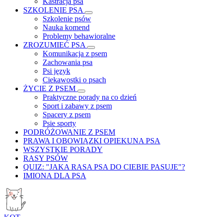
Kastracja psa
SZKOLENIE PSA
Szkolenie psów
Nauka komend
Problemy behawioralne
ZROZUMIEĆ PSA
Komunikacja z psem
Zachowania psa
Psi język
Ciekawostki o psach
ŻYCIE Z PSEM
Praktyczne porady na co dzień
Sport i zabawy z psem
Spacery z psem
Psie sporty
PODRÓŻOWANIE Z PSEM
PRAWA I OBOWIĄZKI OPIEKUNA PSA
WSZYSTKIE PORADY
RASY PSÓW
QUIZ: "JAKA RASA PSA DO CIEBIE PASUJE"?
IMIONA DLA PSA