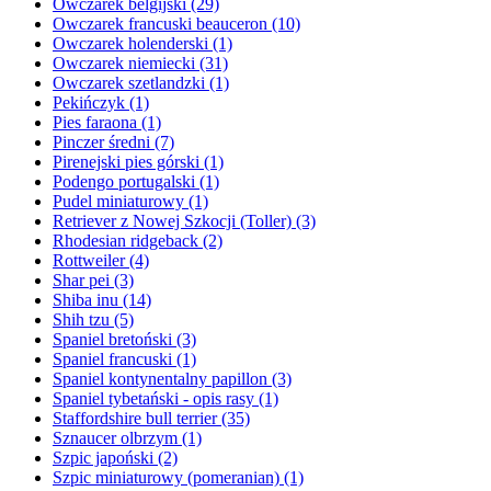
Owczarek belgijski
(29)
Owczarek francuski beauceron
(10)
Owczarek holenderski
(1)
Owczarek niemiecki
(31)
Owczarek szetlandzki
(1)
Pekińczyk
(1)
Pies faraona
(1)
Pinczer średni
(7)
Pirenejski pies górski
(1)
Podengo portugalski
(1)
Pudel miniaturowy
(1)
Retriever z Nowej Szkocji (Toller)
(3)
Rhodesian ridgeback
(2)
Rottweiler
(4)
Shar pei
(3)
Shiba inu
(14)
Shih tzu
(5)
Spaniel bretoński
(3)
Spaniel francuski
(1)
Spaniel kontynentalny papillon
(3)
Spaniel tybetański - opis rasy
(1)
Staffordshire bull terrier
(35)
Sznaucer olbrzym
(1)
Szpic japoński
(2)
Szpic miniaturowy (pomeranian)
(1)