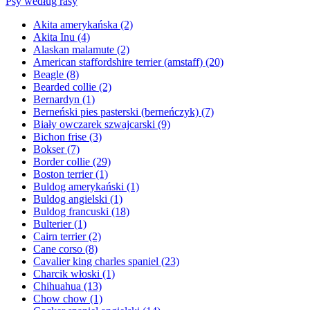
Psy według rasy
Akita amerykańska
(2)
Akita Inu
(4)
Alaskan malamute
(2)
American staffordshire terrier (amstaff)
(20)
Beagle
(8)
Bearded collie
(2)
Bernardyn
(1)
Berneński pies pasterski (berneńczyk)
(7)
Biały owczarek szwajcarski
(9)
Bichon frise
(3)
Bokser
(7)
Border collie
(29)
Boston terrier
(1)
Buldog amerykański
(1)
Buldog angielski
(1)
Buldog francuski
(18)
Bulterier
(1)
Cairn terrier
(2)
Cane corso
(8)
Cavalier king charles spaniel
(23)
Charcik włoski
(1)
Chihuahua
(13)
Chow chow
(1)