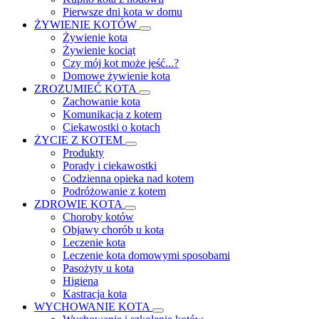
Pierwsze dni kota w domu
ŻYWIENIE KOTÓW
Żywienie kota
Żywienie kociąt
Czy mój kot może jeść...?
Domowe żywienie kota
ZROZUMIEĆ KOTA
Zachowanie kota
Komunikacja z kotem
Ciekawostki o kotach
ŻYCIE Z KOTEM
Produkty
Porady i ciekawostki
Codzienna opieka nad kotem
Podróżowanie z kotem
ZDROWIE KOTA
Choroby kotów
Objawy chorób u kota
Leczenie kota
Leczenie kota domowymi sposobami
Pasożyty u kota
Higiena
Kastracja kota
WYCHOWANIE KOTA