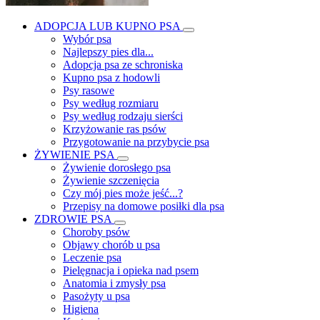
ADOPCJA LUB KUPNO PSA
Wybór psa
Najlepszy pies dla...
Adopcja psa ze schroniska
Kupno psa z hodowli
Psy rasowe
Psy według rozmiaru
Psy według rodzaju sierści
Krzyżowanie ras psów
Przygotowanie na przybycie psa
ŻYWIENIE PSA
Żywienie dorosłego psa
Żywienie szczenięcia
Czy mój pies może jeść...?
Przepisy na domowe posiłki dla psa
ZDROWIE PSA
Choroby psów
Objawy chorób u psa
Leczenie psa
Pielęgnacja i opieka nad psem
Anatomia i zmysły psa
Pasożyty u psa
Higiena