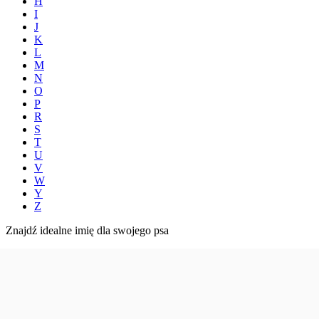
H
I
J
K
L
M
N
O
P
R
S
T
U
V
W
Y
Z
Znajdź idealne imię dla swojego psa