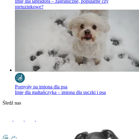
Imię dla labradora – zagraniczne, popularne czy
nietuzinkowe?
Pomysły na imiona dla psa
Imię dla maltańczyka – imiona dla suczki i psa
Śledź nas