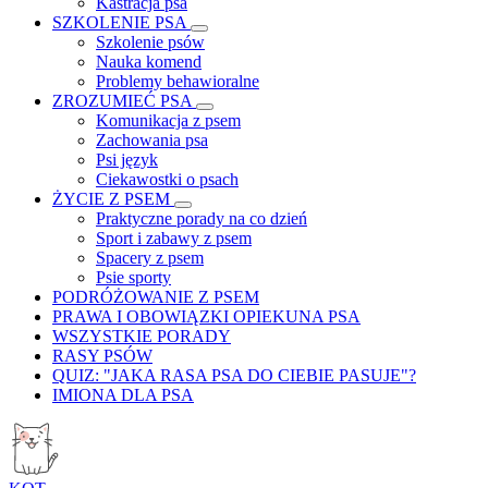
Kastracja psa
SZKOLENIE PSA
Szkolenie psów
Nauka komend
Problemy behawioralne
ZROZUMIEĆ PSA
Komunikacja z psem
Zachowania psa
Psi język
Ciekawostki o psach
ŻYCIE Z PSEM
Praktyczne porady na co dzień
Sport i zabawy z psem
Spacery z psem
Psie sporty
PODRÓŻOWANIE Z PSEM
PRAWA I OBOWIĄZKI OPIEKUNA PSA
WSZYSTKIE PORADY
RASY PSÓW
QUIZ: "JAKA RASA PSA DO CIEBIE PASUJE"?
IMIONA DLA PSA