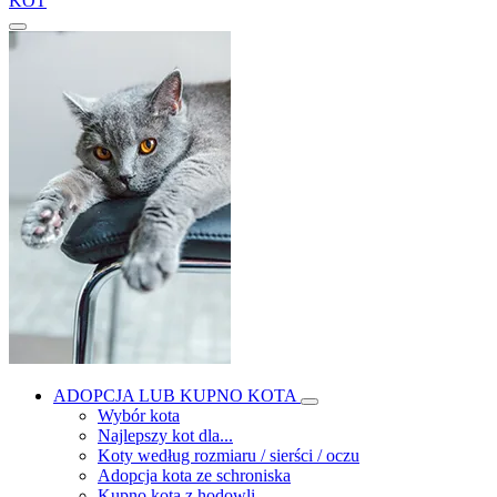
KOT
ADOPCJA LUB KUPNO KOTA
Wybór kota
Najlepszy kot dla...
Koty według rozmiaru / sierści / oczu
Adopcja kota ze schroniska
Kupno kota z hodowli