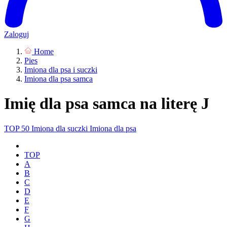
Zaloguj
Home
Pies
Imiona dla psa i suczki
Imiona dla psa samca
Imię dla psa samca na literę J
TOP 50
Imiona dla suczki
Imiona dla psa
TOP
A
B
C
D
E
F
G