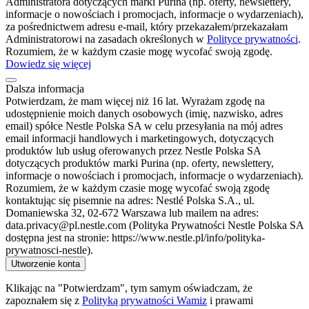
Administratora dotyczących marki Purina (np. oferty, newslettery,
informacje o nowościach i promocjach, informacje o wydarzeniach),
za pośrednictwem adresu e-mail, który przekazałem/przekazałam
Administratorowi na zasadach określonych w
Polityce prywatności
.
Rozumiem, że w każdym czasie mogę wycofać swoją zgodę.
Dowiedz się więcej
Dalsza informacja
Potwierdzam, że mam więcej niż 16 lat. Wyrażam zgodę na
udostępnienie moich danych osobowych (imię, nazwisko, adres
email) spółce Nestle Polska SA w celu przesyłania na mój adres
email informacji handlowych i marketingowych, dotyczących
produktów lub usług oferowanych przez Nestle Polska SA
dotyczących produktów marki Purina (np. oferty, newslettery,
informacje o nowościach i promocjach, informacje o wydarzeniach).
Rozumiem, że w każdym czasie mogę wycofać swoją zgodę
kontaktując się pisemnie na adres: Nestlé Polska S.A., ul.
Domaniewska 32, 02-672 Warszawa lub mailem na adres:
data.privacy@pl.nestle.com (Polityka Prywatności Nestle Polska SA
dostępna jest na stronie: https://www.nestle.pl/info/polityka-
prywatnosci-nestle).
Utworzenie konta
Klikając na "Potwierdzam", tym samym oświadczam, że
zapoznałem się z
Polityką prywatności Wamiz
i prawami