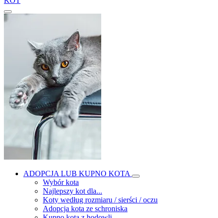
KOT
ADOPCJA LUB KUPNO KOTA
Wybór kota
Najlepszy kot dla...
Koty według rozmiaru / sierści / oczu
Adopcja kota ze schroniska
Kupno kota z hodowli