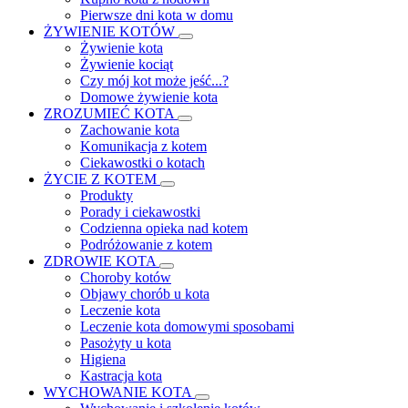
Pierwsze dni kota w domu
ŻYWIENIE KOTÓW
Żywienie kota
Żywienie kociąt
Czy mój kot może jeść...?
Domowe żywienie kota
ZROZUMIEĆ KOTA
Zachowanie kota
Komunikacja z kotem
Ciekawostki o kotach
ŻYCIE Z KOTEM
Produkty
Porady i ciekawostki
Codzienna opieka nad kotem
Podróżowanie z kotem
ZDROWIE KOTA
Choroby kotów
Objawy chorób u kota
Leczenie kota
Leczenie kota domowymi sposobami
Pasożyty u kota
Higiena
Kastracja kota
WYCHOWANIE KOTA