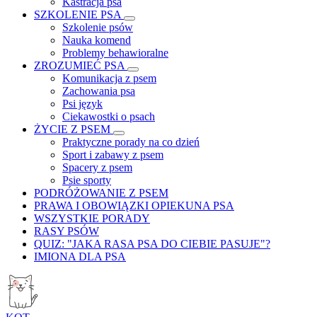
Kastracja psa
SZKOLENIE PSA
Szkolenie psów
Nauka komend
Problemy behawioralne
ZROZUMIEĆ PSA
Komunikacja z psem
Zachowania psa
Psi język
Ciekawostki o psach
ŻYCIE Z PSEM
Praktyczne porady na co dzień
Sport i zabawy z psem
Spacery z psem
Psie sporty
PODRÓŻOWANIE Z PSEM
PRAWA I OBOWIĄZKI OPIEKUNA PSA
WSZYSTKIE PORADY
RASY PSÓW
QUIZ: "JAKA RASA PSA DO CIEBIE PASUJE"?
IMIONA DLA PSA