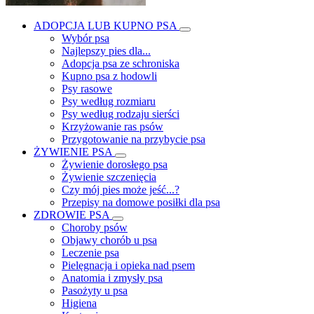
ADOPCJA LUB KUPNO PSA
Wybór psa
Najlepszy pies dla...
Adopcja psa ze schroniska
Kupno psa z hodowli
Psy rasowe
Psy według rozmiaru
Psy według rodzaju sierści
Krzyżowanie ras psów
Przygotowanie na przybycie psa
ŻYWIENIE PSA
Żywienie dorosłego psa
Żywienie szczenięcia
Czy mój pies może jeść...?
Przepisy na domowe posiłki dla psa
ZDROWIE PSA
Choroby psów
Objawy chorób u psa
Leczenie psa
Pielęgnacja i opieka nad psem
Anatomia i zmysły psa
Pasożyty u psa
Higiena