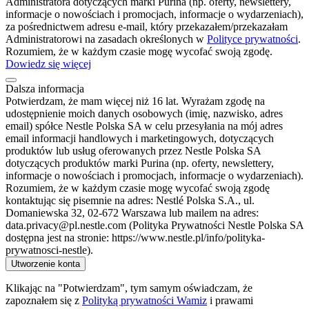
Administratora dotyczących marki Purina (np. oferty, newslettery,
informacje o nowościach i promocjach, informacje o wydarzeniach),
za pośrednictwem adresu e-mail, który przekazałem/przekazałam
Administratorowi na zasadach określonych w
Polityce prywatności
.
Rozumiem, że w każdym czasie mogę wycofać swoją zgodę.
Dowiedz się więcej
Dalsza informacja
Potwierdzam, że mam więcej niż 16 lat. Wyrażam zgodę na
udostępnienie moich danych osobowych (imię, nazwisko, adres
email) spółce Nestle Polska SA w celu przesyłania na mój adres
email informacji handlowych i marketingowych, dotyczących
produktów lub usług oferowanych przez Nestle Polska SA
dotyczących produktów marki Purina (np. oferty, newslettery,
informacje o nowościach i promocjach, informacje o wydarzeniach).
Rozumiem, że w każdym czasie mogę wycofać swoją zgodę
kontaktując się pisemnie na adres: Nestlé Polska S.A., ul.
Domaniewska 32, 02-672 Warszawa lub mailem na adres:
data.privacy@pl.nestle.com (Polityka Prywatności Nestle Polska SA
dostępna jest na stronie: https://www.nestle.pl/info/polityka-
prywatnosci-nestle).
Utworzenie konta
Klikając na "Potwierdzam", tym samym oświadczam, że
zapoznałem się z
Polityką prywatności Wamiz
i prawami