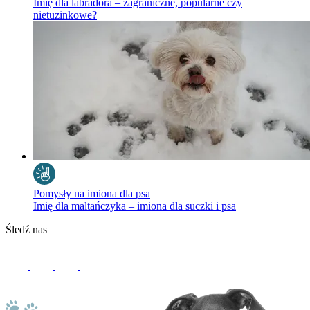
Imię dla labradora – zagraniczne, popularne czy
nietuzinkowe?
Pomysły na imiona dla psa
Imię dla maltańczyka – imiona dla suczki i psa
Śledź nas