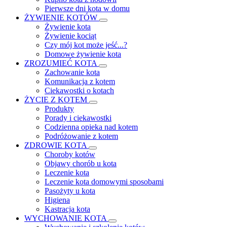
Pierwsze dni kota w domu
ŻYWIENIE KOTÓW
Żywienie kota
Żywienie kociąt
Czy mój kot może jeść...?
Domowe żywienie kota
ZROZUMIEĆ KOTA
Zachowanie kota
Komunikacja z kotem
Ciekawostki o kotach
ŻYCIE Z KOTEM
Produkty
Porady i ciekawostki
Codzienna opieka nad kotem
Podróżowanie z kotem
ZDROWIE KOTA
Choroby kotów
Objawy chorób u kota
Leczenie kota
Leczenie kota domowymi sposobami
Pasożyty u kota
Higiena
Kastracja kota
WYCHOWANIE KOTA