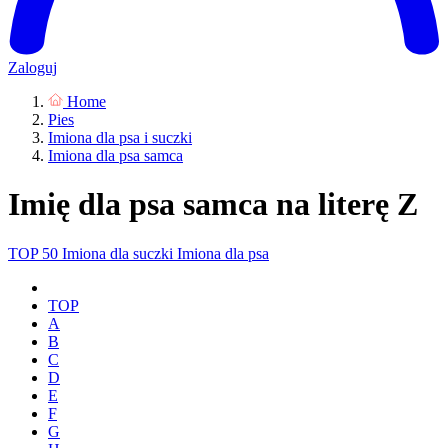
Zaloguj
Home
Pies
Imiona dla psa i suczki
Imiona dla psa samca
Imię dla psa samca na literę Z
TOP 50
Imiona dla suczki
Imiona dla psa
TOP
A
B
C
D
E
F
G