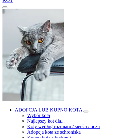
KOT
ADOPCJA LUB KUPNO KOTA
Wybór kota
Najlepszy kot dla...
Koty według rozmiaru / sierści / oczu
Adopcja kota ze schroniska
Kupno kota z hodowli