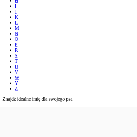
H
I
J
K
L
M
N
O
P
R
S
T
U
V
W
Y
Z
Znajdź idealne imię dla swojego psa