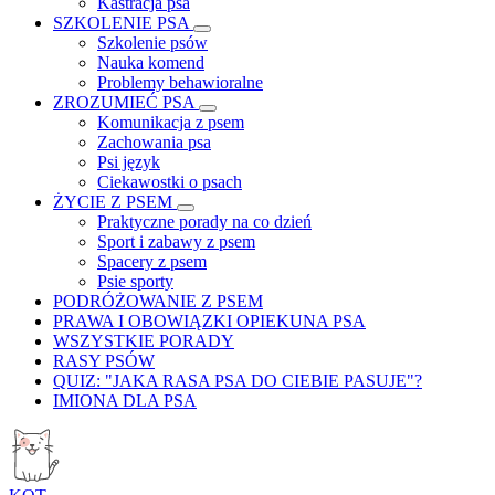
Kastracja psa
SZKOLENIE PSA
Szkolenie psów
Nauka komend
Problemy behawioralne
ZROZUMIEĆ PSA
Komunikacja z psem
Zachowania psa
Psi język
Ciekawostki o psach
ŻYCIE Z PSEM
Praktyczne porady na co dzień
Sport i zabawy z psem
Spacery z psem
Psie sporty
PODRÓŻOWANIE Z PSEM
PRAWA I OBOWIĄZKI OPIEKUNA PSA
WSZYSTKIE PORADY
RASY PSÓW
QUIZ: "JAKA RASA PSA DO CIEBIE PASUJE"?
IMIONA DLA PSA