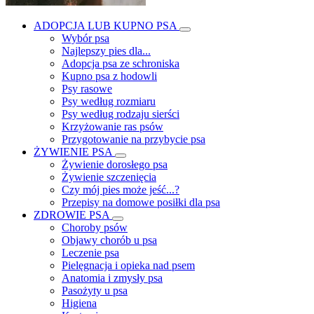
ADOPCJA LUB KUPNO PSA
Wybór psa
Najlepszy pies dla...
Adopcja psa ze schroniska
Kupno psa z hodowli
Psy rasowe
Psy według rozmiaru
Psy według rodzaju sierści
Krzyżowanie ras psów
Przygotowanie na przybycie psa
ŻYWIENIE PSA
Żywienie dorosłego psa
Żywienie szczenięcia
Czy mój pies może jeść...?
Przepisy na domowe posiłki dla psa
ZDROWIE PSA
Choroby psów
Objawy chorób u psa
Leczenie psa
Pielęgnacja i opieka nad psem
Anatomia i zmysły psa
Pasożyty u psa
Higiena