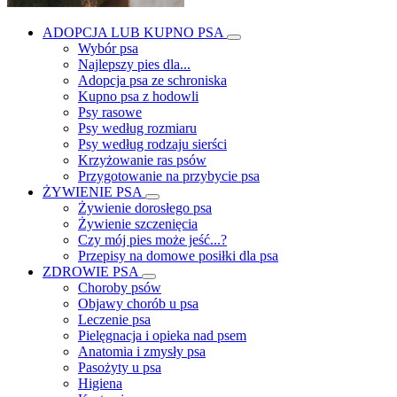
ADOPCJA LUB KUPNO PSA
Wybór psa
Najlepszy pies dla...
Adopcja psa ze schroniska
Kupno psa z hodowli
Psy rasowe
Psy według rozmiaru
Psy według rodzaju sierści
Krzyżowanie ras psów
Przygotowanie na przybycie psa
ŻYWIENIE PSA
Żywienie dorosłego psa
Żywienie szczenięcia
Czy mój pies może jeść...?
Przepisy na domowe posiłki dla psa
ZDROWIE PSA
Choroby psów
Objawy chorób u psa
Leczenie psa
Pielęgnacja i opieka nad psem
Anatomia i zmysły psa
Pasożyty u psa
Higiena