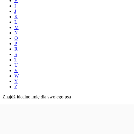
H
I
J
K
L
M
N
O
P
R
S
T
U
V
W
Y
Z
Znajdź idealne imię dla swojego psa