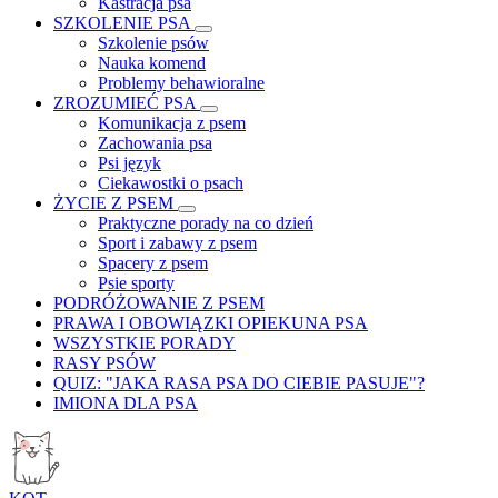
Kastracja psa
SZKOLENIE PSA
Szkolenie psów
Nauka komend
Problemy behawioralne
ZROZUMIEĆ PSA
Komunikacja z psem
Zachowania psa
Psi język
Ciekawostki o psach
ŻYCIE Z PSEM
Praktyczne porady na co dzień
Sport i zabawy z psem
Spacery z psem
Psie sporty
PODRÓŻOWANIE Z PSEM
PRAWA I OBOWIĄZKI OPIEKUNA PSA
WSZYSTKIE PORADY
RASY PSÓW
QUIZ: "JAKA RASA PSA DO CIEBIE PASUJE"?
IMIONA DLA PSA