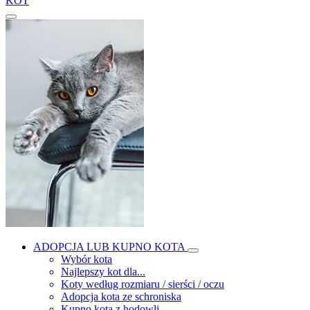
KOT
ADOPCJA LUB KUPNO KOTA
Wybór kota
Najlepszy kot dla...
Koty według rozmiaru / sierści / oczu
Adopcja kota ze schroniska
Kupno kota z hodowli