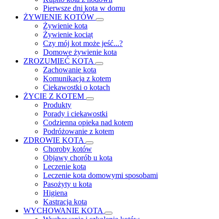
Pierwsze dni kota w domu
ŻYWIENIE KOTÓW
Żywienie kota
Żywienie kociąt
Czy mój kot może jeść...?
Domowe żywienie kota
ZROZUMIEĆ KOTA
Zachowanie kota
Komunikacja z kotem
Ciekawostki o kotach
ŻYCIE Z KOTEM
Produkty
Porady i ciekawostki
Codzienna opieka nad kotem
Podróżowanie z kotem
ZDROWIE KOTA
Choroby kotów
Objawy chorób u kota
Leczenie kota
Leczenie kota domowymi sposobami
Pasożyty u kota
Higiena
Kastracja kota
WYCHOWANIE KOTA