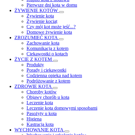
Pierwsze dni kota w domu
ŻYWIENIE KOTÓW
Żywienie kota
Żywienie kociąt
Czy mój kot może jeść...?
Domowe żywienie kota
ZROZUMIEĆ KOTA
Zachowanie kota
Komunikacja z kotem
Ciekawostki o kotach
ŻYCIE Z KOTEM
Produkty
Porady i ciekawostki
Codzienna opieka nad kotem
Podróżowanie z kotem
ZDROWIE KOTA
Choroby kotów
Objawy chorób u kota
Leczenie kota
Leczenie kota domowymi sposobami
Pasożyty u kota
Higiena
Kastracja kota
WYCHOWANIE KOTA