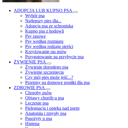
ADOPCJA LUB KUPNO PSA
Wybór psa
Najlepszy pies dla...
Adopcja psa ze schroniska
Kupno psa z hodowli
Psy rasowe
Psy według rozmiaru
Psy według rodzaju sierści
Krzyżowanie ras psów
Przygotowanie na przybycie psa
ŻYWIENIE PSA
Żywienie dorosłego psa
Żywienie szczenięcia
Czy mój pies może jeść...?
Przepisy na domowe posiłki dla psa
ZDROWIE PSA
Choroby psów
Objawy chorób u psa
Leczenie psa
Pielęgnacja i opieka nad psem
Anatomia i zmysły psa
Pasożyty u psa
Higiena