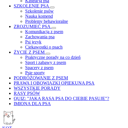
Kastracja psa
SZKOLENIE PSA
Szkolenie psów
Nauka komend
Problemy behawioralne
ZROZUMIEĆ PSA
Komunikacja z psem
Zachowania psa
Psi język
Ciekawostki o psach
ŻYCIE Z PSEM
Praktyczne porady na co dzień
Sport i zabawy z psem
Spacery z psem
Psie sporty
PODRÓŻOWANIE Z PSEM
PRAWA I OBOWIĄZKI OPIEKUNA PSA
WSZYSTKIE PORADY
RASY PSÓW
QUIZ: "JAKA RASA PSA DO CIEBIE PASUJE"?
IMIONA DLA PSA