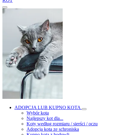
KOT
ADOPCJA LUB KUPNO KOTA
Wybór kota
Najlepszy kot dla...
Koty według rozmiaru / sierści / oczu
Adopcja kota ze schroniska
Kupno kota z hodowli