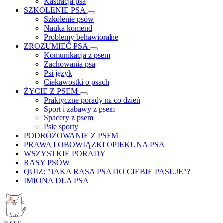
Kastracja psa
SZKOLENIE PSA
Szkolenie psów
Nauka komend
Problemy behawioralne
ZROZUMIEĆ PSA
Komunikacja z psem
Zachowania psa
Psi język
Ciekawostki o psach
ŻYCIE Z PSEM
Praktyczne porady na co dzień
Sport i zabawy z psem
Spacery z psem
Psie sporty
PODRÓŻOWANIE Z PSEM
PRAWA I OBOWIĄZKI OPIEKUNA PSA
WSZYSTKIE PORADY
RASY PSÓW
QUIZ: "JAKA RASA PSA DO CIEBIE PASUJE"?
IMIONA DLA PSA