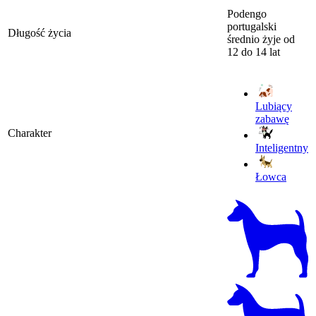
Podengo
portugalski
Długość życia
średnio żyje od
12 do 14 lat
Lubiący
zabawę
Charakter
Inteligentny
Łowca