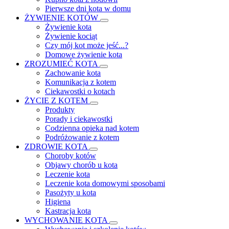
Pierwsze dni kota w domu
ŻYWIENIE KOTÓW
Żywienie kota
Żywienie kociąt
Czy mój kot może jeść...?
Domowe żywienie kota
ZROZUMIEĆ KOTA
Zachowanie kota
Komunikacja z kotem
Ciekawostki o kotach
ŻYCIE Z KOTEM
Produkty
Porady i ciekawostki
Codzienna opieka nad kotem
Podróżowanie z kotem
ZDROWIE KOTA
Choroby kotów
Objawy chorób u kota
Leczenie kota
Leczenie kota domowymi sposobami
Pasożyty u kota
Higiena
Kastracja kota
WYCHOWANIE KOTA