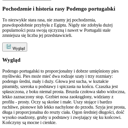
Pochodzenie i historia rasy Podengo portugalski
To niezwykle stara rasa, nie znamy jej pochodzenia,
prawdopodobnie przybyła z Egiptu. Nigdy nie zdobyła dużej
popularności poza swoją ojczyzną i nawet w Portugalii stale
zmniejsza się liczba jej przedstawicieli.
Wygląd
Wygląd
Podengo portugalski to proporcjonalny i dobrze umięśniony pies
myśliwski. Pies może mieć dwa rodzaje szaty i trzy rozmiary:
podengo średni, mały i duży. Głowa jest sucha, w kształcie
piramidy, szeroka u podstawy i spiczasta na końcu. Czaszka jest
spłaszczona, z boku niemal prosta. Bruzda czołowa słabo widoczna,
lekko zaznaczony stop. Grzbiet nosa zaokrąglony, widziany z
profilu - prosty. Oczy są skośne i małe. Uszy stojące i bardzo
ruchliwe, pionowe lub lekko nachylone do przodu. Szyja jest prosta,
długa i proporcjonalna do reszty ciała. Ogon średniej długości, dość
wysoko osadzony, gruby u podstawy i zwężający się ku końcowi.
Kończyny są mocne i cienkie.