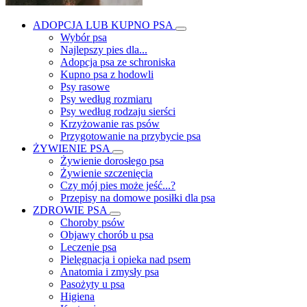
ADOPCJA LUB KUPNO PSA
Wybór psa
Najlepszy pies dla...
Adopcja psa ze schroniska
Kupno psa z hodowli
Psy rasowe
Psy według rozmiaru
Psy według rodzaju sierści
Krzyżowanie ras psów
Przygotowanie na przybycie psa
ŻYWIENIE PSA
Żywienie dorosłego psa
Żywienie szczenięcia
Czy mój pies może jeść...?
Przepisy na domowe posiłki dla psa
ZDROWIE PSA
Choroby psów
Objawy chorób u psa
Leczenie psa
Pielęgnacja i opieka nad psem
Anatomia i zmysły psa
Pasożyty u psa
Higiena