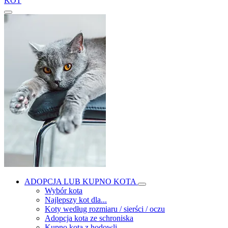
KOT
ADOPCJA LUB KUPNO KOTA
Wybór kota
Najlepszy kot dla...
Koty według rozmiaru / sierści / oczu
Adopcja kota ze schroniska
Kupno kota z hodowli