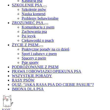
Kastracja psa
SZKOLENIE PSA
Szkolenie psów
Nauka komend
Problemy behawioralne
ZROZUMIEĆ PSA
Komunikacja z psem
Zachowania psa
Psi język
Ciekawostki o psach
ŻYCIE Z PSEM
Praktyczne porady na co dzień
Sport i zabawy z psem
Spacery z psem
Psie sporty
PODRÓŻOWANIE Z PSEM
PRAWA I OBOWIĄZKI OPIEKUNA PSA
WSZYSTKIE PORADY
RASY PSÓW
QUIZ: "JAKA RASA PSA DO CIEBIE PASUJE"?
IMIONA DLA PSA