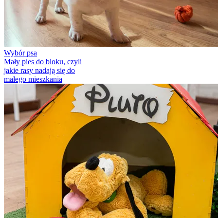
Wybór psa
Mały pies do bloku, czyli
jakie rasy nadają się do
małego mieszkania