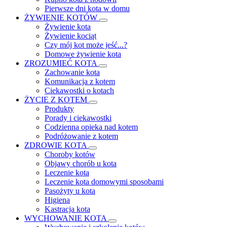
Pierwsze dni kota w domu
ŻYWIENIE KOTÓW
Żywienie kota
Żywienie kociąt
Czy mój kot może jeść...?
Domowe żywienie kota
ZROZUMIEĆ KOTA
Zachowanie kota
Komunikacja z kotem
Ciekawostki o kotach
ŻYCIE Z KOTEM
Produkty
Porady i ciekawostki
Codzienna opieka nad kotem
Podróżowanie z kotem
ZDROWIE KOTA
Choroby kotów
Objawy chorób u kota
Leczenie kota
Leczenie kota domowymi sposobami
Pasożyty u kota
Higiena
Kastracja kota
WYCHOWANIE KOTA