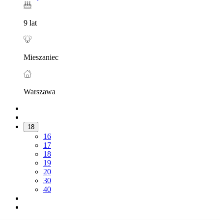
9 lat
Mieszaniec
Warszawa
18
16
17
18
19
20
30
40