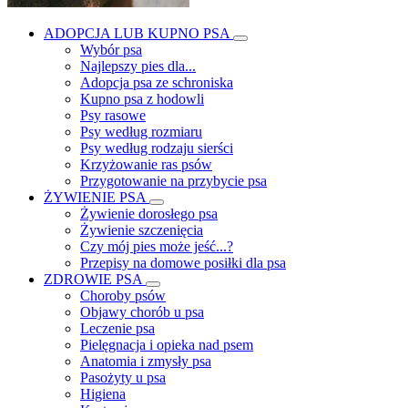
ADOPCJA LUB KUPNO PSA
Wybór psa
Najlepszy pies dla...
Adopcja psa ze schroniska
Kupno psa z hodowli
Psy rasowe
Psy według rozmiaru
Psy według rodzaju sierści
Krzyżowanie ras psów
Przygotowanie na przybycie psa
ŻYWIENIE PSA
Żywienie dorosłego psa
Żywienie szczenięcia
Czy mój pies może jeść...?
Przepisy na domowe posiłki dla psa
ZDROWIE PSA
Choroby psów
Objawy chorób u psa
Leczenie psa
Pielęgnacja i opieka nad psem
Anatomia i zmysły psa
Pasożyty u psa
Higiena