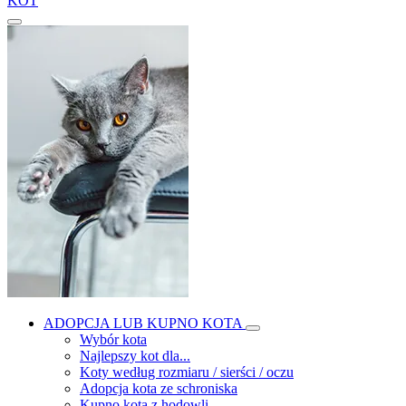
KOT
ADOPCJA LUB KUPNO KOTA
Wybór kota
Najlepszy kot dla...
Koty według rozmiaru / sierści / oczu
Adopcja kota ze schroniska
Kupno kota z hodowli