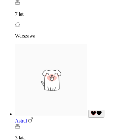
7 lat
Warszawa
Astral
3 lata