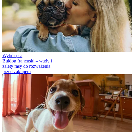
Wybór psa
Buldog francuski – wady i
zalety rasy do rozważenia
przed zakupem