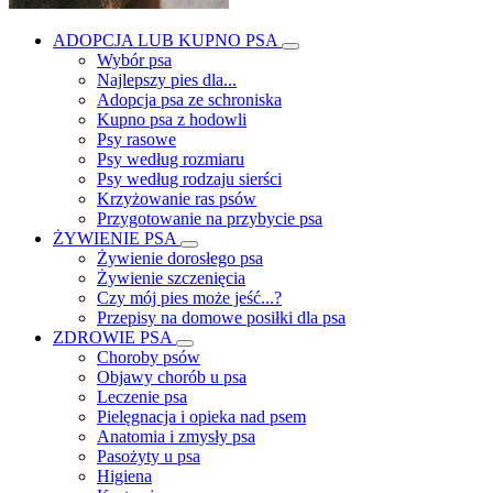
ADOPCJA LUB KUPNO PSA
Wybór psa
Najlepszy pies dla...
Adopcja psa ze schroniska
Kupno psa z hodowli
Psy rasowe
Psy według rozmiaru
Psy według rodzaju sierści
Krzyżowanie ras psów
Przygotowanie na przybycie psa
ŻYWIENIE PSA
Żywienie dorosłego psa
Żywienie szczenięcia
Czy mój pies może jeść...?
Przepisy na domowe posiłki dla psa
ZDROWIE PSA
Choroby psów
Objawy chorób u psa
Leczenie psa
Pielęgnacja i opieka nad psem
Anatomia i zmysły psa
Pasożyty u psa
Higiena