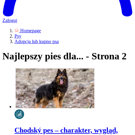
Zaloguj
Homepage
Psy
Adopcja lub kupno psa
Najlepszy pies dla... - Strona 2
Chodský pes – charakter, wygląd,