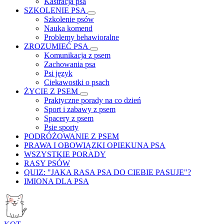
Kastracja psa
SZKOLENIE PSA
Szkolenie psów
Nauka komend
Problemy behawioralne
ZROZUMIEĆ PSA
Komunikacja z psem
Zachowania psa
Psi język
Ciekawostki o psach
ŻYCIE Z PSEM
Praktyczne porady na co dzień
Sport i zabawy z psem
Spacery z psem
Psie sporty
PODRÓŻOWANIE Z PSEM
PRAWA I OBOWIĄZKI OPIEKUNA PSA
WSZYSTKIE PORADY
RASY PSÓW
QUIZ: "JAKA RASA PSA DO CIEBIE PASUJE"?
IMIONA DLA PSA