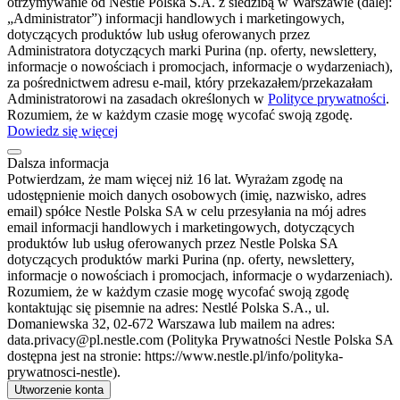
otrzymywanie od Nestle Polska S.A. z siedzibą w Warszawie (dalej:
„Administrator”) informacji handlowych i marketingowych,
dotyczących produktów lub usług oferowanych przez
Administratora dotyczących marki Purina (np. oferty, newslettery,
informacje o nowościach i promocjach, informacje o wydarzeniach),
za pośrednictwem adresu e-mail, który przekazałem/przekazałam
Administratorowi na zasadach określonych w
Polityce prywatności
.
Rozumiem, że w każdym czasie mogę wycofać swoją zgodę.
Dowiedz się więcej
Dalsza informacja
Potwierdzam, że mam więcej niż 16 lat. Wyrażam zgodę na
udostępnienie moich danych osobowych (imię, nazwisko, adres
email) spółce Nestle Polska SA w celu przesyłania na mój adres
email informacji handlowych i marketingowych, dotyczących
produktów lub usług oferowanych przez Nestle Polska SA
dotyczących produktów marki Purina (np. oferty, newslettery,
informacje o nowościach i promocjach, informacje o wydarzeniach).
Rozumiem, że w każdym czasie mogę wycofać swoją zgodę
kontaktując się pisemnie na adres: Nestlé Polska S.A., ul.
Domaniewska 32, 02-672 Warszawa lub mailem na adres:
data.privacy@pl.nestle.com (Polityka Prywatności Nestle Polska SA
dostępna jest na stronie: https://www.nestle.pl/info/polityka-
prywatnosci-nestle).
Utworzenie konta