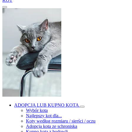
KOT
ADOPCJA LUB KUPNO KOTA
Wybór kota
Najlepszy kot dla...
Koty według rozmiaru / sierści / oczu
Adopcja kota ze schroniska
Kupno kota z hodowli