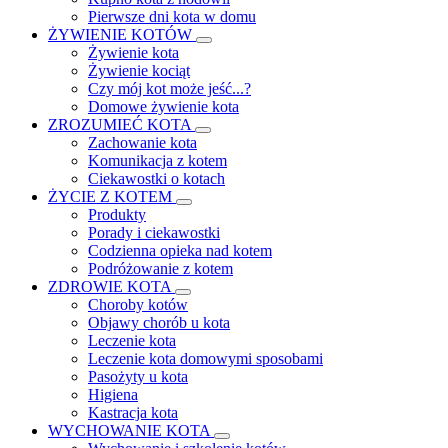
Pierwsze dni kota w domu
ŻYWIENIE KOTÓW
Żywienie kota
Żywienie kociąt
Czy mój kot może jeść...?
Domowe żywienie kota
ZROZUMIEĆ KOTA
Zachowanie kota
Komunikacja z kotem
Ciekawostki o kotach
ŻYCIE Z KOTEM
Produkty
Porady i ciekawostki
Codzienna opieka nad kotem
Podróżowanie z kotem
ZDROWIE KOTA
Choroby kotów
Objawy chorób u kota
Leczenie kota
Leczenie kota domowymi sposobami
Pasożyty u kota
Higiena
Kastracja kota
WYCHOWANIE KOTA