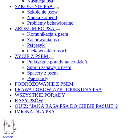
Kastracja psa
SZKOLENIE PSA
Szkolenie psów
Nauka komend
Problemy behawioralne
ZROZUMIEĆ PSA
Komunikacja z psem
Zachowania psa
Psi język
Ciekawostki o psach
ŻYCIE Z PSEM
Praktyczne porady na co dzień
Sport i zabawy z psem
Spacery z psem
Psie sporty
PODRÓŻOWANIE Z PSEM
PRAWA I OBOWIĄZKI OPIEKUNA PSA
WSZYSTKIE PORADY
RASY PSÓW
QUIZ: "JAKA RASA PSA DO CIEBIE PASUJE"?
IMIONA DLA PSA