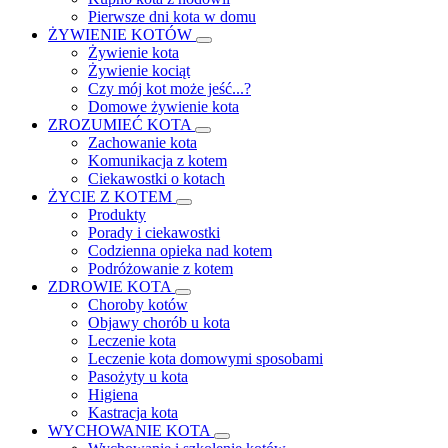
Pierwsze dni kota w domu
ŻYWIENIE KOTÓW
Żywienie kota
Żywienie kociąt
Czy mój kot może jeść...?
Domowe żywienie kota
ZROZUMIEĆ KOTA
Zachowanie kota
Komunikacja z kotem
Ciekawostki o kotach
ŻYCIE Z KOTEM
Produkty
Porady i ciekawostki
Codzienna opieka nad kotem
Podróżowanie z kotem
ZDROWIE KOTA
Choroby kotów
Objawy chorób u kota
Leczenie kota
Leczenie kota domowymi sposobami
Pasożyty u kota
Higiena
Kastracja kota
WYCHOWANIE KOTA