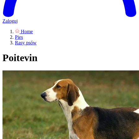
Zaloguj
Home
Pies
Rasy psów
Poitevin