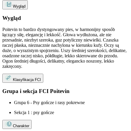
Wygląd
Wygląd
Poitevin to bardzo dystyngowany pies, w harmonijny sposób
łączący siłę, elegancję i lekkość. Głowa wydłużona, ale nie
przesadnie, niezbyt szeroka, guz potyliczny niewielki. Czaszka
raczej płaska, nieznacznie nachylona w kierunku kufy. Oczy są
duże, o wyrazistym spojrzeniu. Uszy średniej szerokości, delikatne,
osadzone raczej nisko, półdługie, lekko skierowane do przodu.
Ogon średniej długości, delikatny, elegancko noszony, lekko
zakręcony.
Klasyfikacja FCI
Grupa i sekcja FCI Poitevin
Grupa 6 - Psy gończe i rasy pokrewne
Sekcja 1 : psy gończe
Charakter