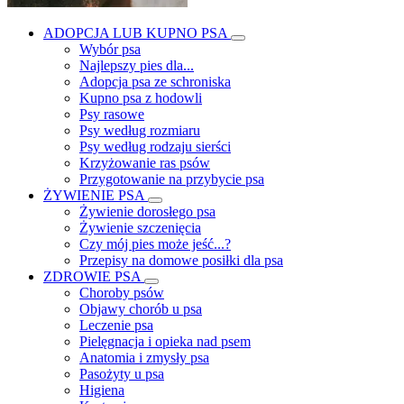
ADOPCJA LUB KUPNO PSA
Wybór psa
Najlepszy pies dla...
Adopcja psa ze schroniska
Kupno psa z hodowli
Psy rasowe
Psy według rozmiaru
Psy według rodzaju sierści
Krzyżowanie ras psów
Przygotowanie na przybycie psa
ŻYWIENIE PSA
Żywienie dorosłego psa
Żywienie szczenięcia
Czy mój pies może jeść...?
Przepisy na domowe posiłki dla psa
ZDROWIE PSA
Choroby psów
Objawy chorób u psa
Leczenie psa
Pielęgnacja i opieka nad psem
Anatomia i zmysły psa
Pasożyty u psa
Higiena