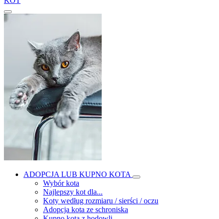
KOT
ADOPCJA LUB KUPNO KOTA
Wybór kota
Najlepszy kot dla...
Koty według rozmiaru / sierści / oczu
Adopcja kota ze schroniska
Kupno kota z hodowli