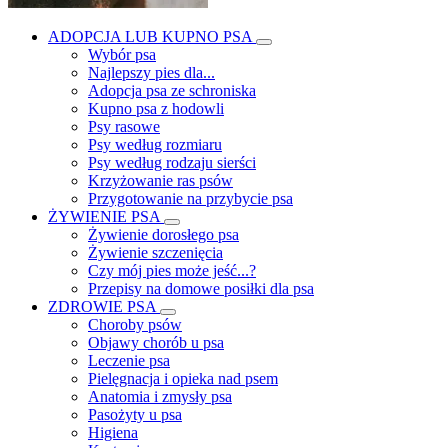
ADOPCJA LUB KUPNO PSA
Wybór psa
Najlepszy pies dla...
Adopcja psa ze schroniska
Kupno psa z hodowli
Psy rasowe
Psy według rozmiaru
Psy według rodzaju sierści
Krzyżowanie ras psów
Przygotowanie na przybycie psa
ŻYWIENIE PSA
Żywienie dorosłego psa
Żywienie szczenięcia
Czy mój pies może jeść...?
Przepisy na domowe posiłki dla psa
ZDROWIE PSA
Choroby psów
Objawy chorób u psa
Leczenie psa
Pielęgnacja i opieka nad psem
Anatomia i zmysły psa
Pasożyty u psa
Higiena