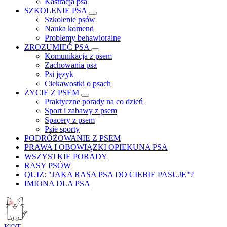
Kastracja psa
SZKOLENIE PSA
Szkolenie psów
Nauka komend
Problemy behawioralne
ZROZUMIEĆ PSA
Komunikacja z psem
Zachowania psa
Psi język
Ciekawostki o psach
ŻYCIE Z PSEM
Praktyczne porady na co dzień
Sport i zabawy z psem
Spacery z psem
Psie sporty
PODRÓŻOWANIE Z PSEM
PRAWA I OBOWIĄZKI OPIEKUNA PSA
WSZYSTKIE PORADY
RASY PSÓW
QUIZ: "JAKA RASA PSA DO CIEBIE PASUJE"?
IMIONA DLA PSA