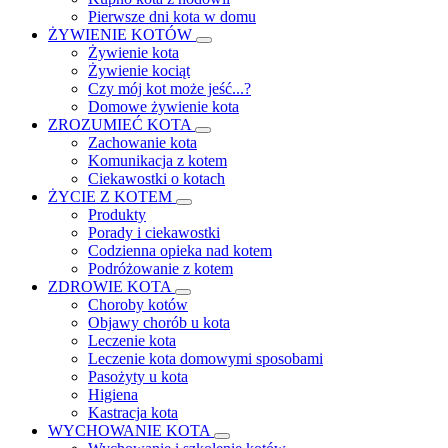
Pierwsze dni kota w domu
ŻYWIENIE KOTÓW
Żywienie kota
Żywienie kociąt
Czy mój kot może jeść...?
Domowe żywienie kota
ZROZUMIEĆ KOTA
Zachowanie kota
Komunikacja z kotem
Ciekawostki o kotach
ŻYCIE Z KOTEM
Produkty
Porady i ciekawostki
Codzienna opieka nad kotem
Podróżowanie z kotem
ZDROWIE KOTA
Choroby kotów
Objawy chorób u kota
Leczenie kota
Leczenie kota domowymi sposobami
Pasożyty u kota
Higiena
Kastracja kota
WYCHOWANIE KOTA