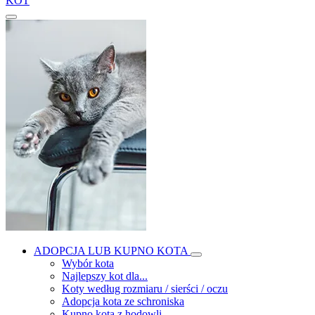
KOT
ADOPCJA LUB KUPNO KOTA
Wybór kota
Najlepszy kot dla...
Koty według rozmiaru / sierści / oczu
Adopcja kota ze schroniska
Kupno kota z hodowli