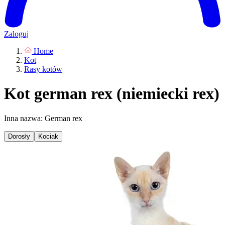
Zaloguj
Home
Kot
Rasy kotów
Kot german rex (niemiecki rex)
Inna nazwa: German rex
Dorosły
Kociak