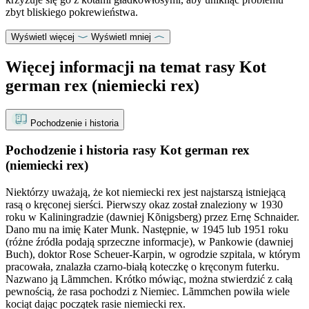
zbyt bliskiego pokrewieństwa.
Wyświetl więcej
Wyświetl mniej
Więcej informacji na temat rasy Kot
german rex (niemiecki rex)
Pochodzenie i historia
Pochodzenie i historia rasy Kot german rex
(niemiecki rex)
Niektórzy uważają, że kot niemiecki rex jest najstarszą istniejącą
rasą o kręconej sierści. Pierwszy okaz został znaleziony w 1930
roku w Kaliningradzie (dawniej Kõnigsberg) przez Ernę Schnaider.
Dano mu na imię Kater Munk. Następnie, w 1945 lub 1951 roku
(różne źródła podają sprzeczne informacje), w Pankowie (dawniej
Buch), doktor Rose Scheuer-Karpin, w ogrodzie szpitala, w którym
pracowała, znalazła czarno-białą koteczkę o kręconym futerku.
Nazwano ją Lãmmchen. Krótko mówiąc, można stwierdzić z całą
pewnością, że rasa pochodzi z Niemiec. Lãmmchen powiła wiele
kociąt dając początek rasie niemiecki rex.