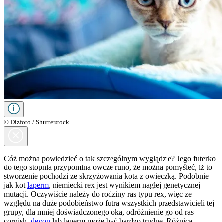
© Dizfoto / Shutterstock
Cóż można powiedzieć o tak szczególnym wyglądzie? Jego futerko
do tego stopnia przypomina owcze runo, że można pomyśleć, iż to
stworzenie pochodzi ze skrzyżowania kota z owieczką. Podobnie
jak kot
laperm
, niemiecki rex jest wynikiem nagłej genetycznej
mutacji. Oczywiście należy do rodziny ras typu rex, więc ze
względu na duże podobieństwo futra wszystkich przedstawicieli tej
grupy, dla mniej doświadczonego oka, odróżnienie go od ras
cornish,
devon
lub laperm może być bardzo trudne. Różnica