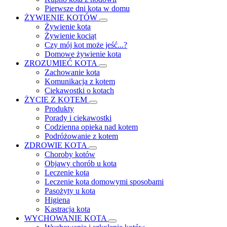
Pierwsze dni kota w domu
ŻYWIENIE KOTÓW
Żywienie kota
Żywienie kociąt
Czy mój kot może jeść...?
Domowe żywienie kota
ZROZUMIEĆ KOTA
Zachowanie kota
Komunikacja z kotem
Ciekawostki o kotach
ŻYCIE Z KOTEM
Produkty
Porady i ciekawostki
Codzienna opieka nad kotem
Podróżowanie z kotem
ZDROWIE KOTA
Choroby kotów
Objawy chorób u kota
Leczenie kota
Leczenie kota domowymi sposobami
Pasożyty u kota
Higiena
Kastracja kota
WYCHOWANIE KOTA