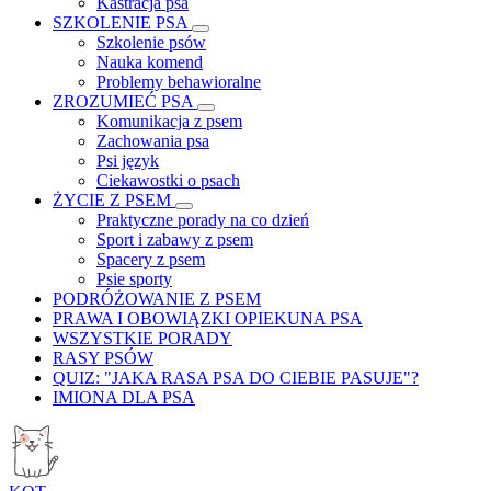
Kastracja psa
SZKOLENIE PSA
Szkolenie psów
Nauka komend
Problemy behawioralne
ZROZUMIEĆ PSA
Komunikacja z psem
Zachowania psa
Psi język
Ciekawostki o psach
ŻYCIE Z PSEM
Praktyczne porady na co dzień
Sport i zabawy z psem
Spacery z psem
Psie sporty
PODRÓŻOWANIE Z PSEM
PRAWA I OBOWIĄZKI OPIEKUNA PSA
WSZYSTKIE PORADY
RASY PSÓW
QUIZ: "JAKA RASA PSA DO CIEBIE PASUJE"?
IMIONA DLA PSA