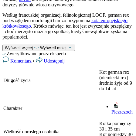
dotyczy głównie włosa okrywowego.
Według francuskiej organizacji felinologicznej LOOF, german rex
pod względem morfologii bardzo przypomina
kota europejskiego
krótkowłosego
. Krótko mówiąc, ten kot jest zwyczajnie przepiękny
i choć nieczęsto można go spotkać, kiedyś niewątpliwie zyska na
popularności.
Wyświetl więcej
Wyświetl mniej
Zweryfikowane przez eksperta
Komentarz
•
Udostępnij
Kot german rex
(niemiecki rex)
Długość życia
średnio żyje od 9
do 14 lat
Charakter
Pieszczoch
Kotka
pomiędzy
30 i 35 cm
Wielkość dorosłego osobnika
Kot
pomiędzy 30