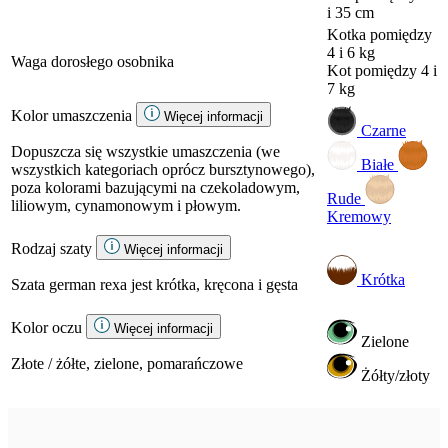
i 35 cm
Kotka
pomiędzy
4 i 6 kg
Waga dorosłego osobnika
Kot
pomiędzy 4 i
7 kg
Kolor umaszczenia
Więcej informacji
Czarne
Dopuszcza się wszystkie umaszczenia (we
Białe
wszystkich kategoriach oprócz bursztynowego),
poza kolorami bazującymi na czekoladowym,
Rude
liliowym, cynamonowym i płowym.
Kremowy
Rodzaj szaty
Więcej informacji
Krótka
Szata german rexa jest krótka, kręcona i gęsta
Kolor oczu
Więcej informacji
Zielone
Złote / żółte, zielone, pomarańczowe
Żółty/złoty