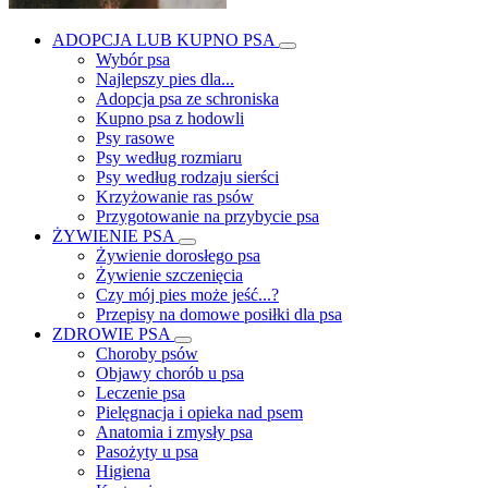
ADOPCJA LUB KUPNO PSA
Wybór psa
Najlepszy pies dla...
Adopcja psa ze schroniska
Kupno psa z hodowli
Psy rasowe
Psy według rozmiaru
Psy według rodzaju sierści
Krzyżowanie ras psów
Przygotowanie na przybycie psa
ŻYWIENIE PSA
Żywienie dorosłego psa
Żywienie szczenięcia
Czy mój pies może jeść...?
Przepisy na domowe posiłki dla psa
ZDROWIE PSA
Choroby psów
Objawy chorób u psa
Leczenie psa
Pielęgnacja i opieka nad psem
Anatomia i zmysły psa
Pasożyty u psa
Higiena