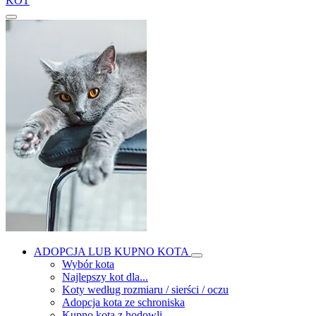
KOT
ADOPCJA LUB KUPNO KOTA
Wybór kota
Najlepszy kot dla...
Koty według rozmiaru / sierści / oczu
Adopcja kota ze schroniska
Kupno kota z hodowli