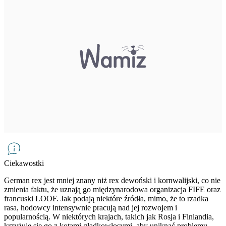
Ciekawostki
German rex jest mniej znany niż rex dewoński i kornwalijski, co nie
zmienia faktu, że uznają go międzynarodowa organizacja FIFE oraz
francuski LOOF. Jak podają niektóre źródła, mimo, że to rzadka
rasa, hodowcy intensywnie pracują nad jej rozwojem i
popularnością. W niektórych krajach, takich jak Rosja i Finlandia,
krzyżuje się go z kotami gładkowłosymi, aby uniknąć problemu