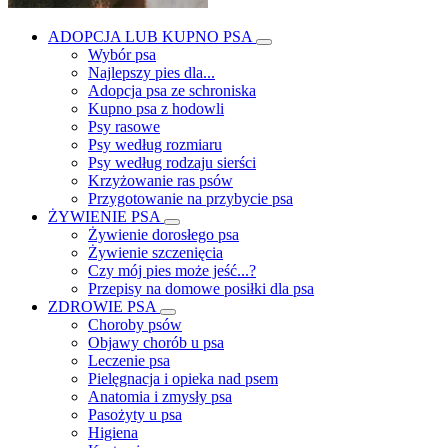
ADOPCJA LUB KUPNO PSA
Wybór psa
Najlepszy pies dla...
Adopcja psa ze schroniska
Kupno psa z hodowli
Psy rasowe
Psy według rozmiaru
Psy według rodzaju sierści
Krzyżowanie ras psów
Przygotowanie na przybycie psa
ŻYWIENIE PSA
Żywienie dorosłego psa
Żywienie szczenięcia
Czy mój pies może jeść...?
Przepisy na domowe posiłki dla psa
ZDROWIE PSA
Choroby psów
Objawy chorób u psa
Leczenie psa
Pielęgnacja i opieka nad psem
Anatomia i zmysły psa
Pasożyty u psa
Higiena