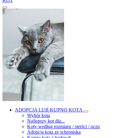
KOT
ADOPCJA LUB KUPNO KOTA
Wybór kota
Najlepszy kot dla...
Koty według rozmiaru / sierści / oczu
Adopcja kota ze schroniska
Kupno kota z hodowli