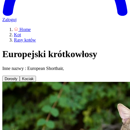
Zaloguj
Home
Kot
Rasy kotów
Europejski krótkowłosy
Inne nazwy : European Shorthair,
Dorosły
Kociak