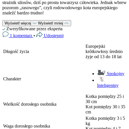
strażnik silosów, dziś po prostu towarzysz człowieka. Jednak wbrew
pozorom „rasowego”, czyli rodowodowego kota europejskiego
znaleźć bardzo trudno!
Wyświetl więcej
Wyświetl mniej
Zweryfikowane przez eksperta
1 komentarz
•
Udostępnij
Europejski
Długość życia
krótkowłosy średnio
żyje od 13 do 18 lat
Spokojny
Charakter
Inteligentny
Kotka
pomiędzy 25 i
30 cm
Wielkość dorosłego osobnika
Kot
pomiędzy 30 i 35
cm
Kotka
pomiędzy 3 i 5
kg
Waga dorosłego osobnika
Kot
pomiędzy 4 i 7