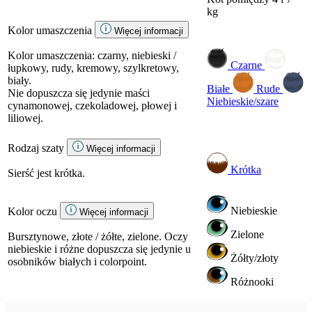
kg
Kolor umaszczenia
Więcej informacji
Kolor umaszczenia: czarny, niebieski /
Czarne
łupkowy, rudy, kremowy, szylkretowy,
biały.
Białe
Rude
Nie dopuszcza się jedynie maści
Niebieskie/szare
cynamonowej, czekoladowej, płowej i
liliowej.
Rodzaj szaty
Więcej informacji
Krótka
Sierść jest krótka.
Niebieskie
Kolor oczu
Więcej informacji
Zielone
Bursztynowe, złote / żółte, zielone. Oczy
niebieskie i różne dopuszcza się jedynie u
Żółty/złoty
osobników białych i colorpoint.
Różnooki