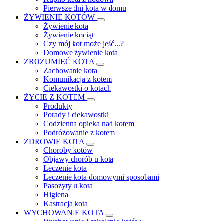
Pierwsze dni kota w domu
ŻYWIENIE KOTÓW
Żywienie kota
Żywienie kociąt
Czy mój kot może jeść...?
Domowe żywienie kota
ZROZUMIEĆ KOTA
Zachowanie kota
Komunikacja z kotem
Ciekawostki o kotach
ŻYCIE Z KOTEM
Produkty
Porady i ciekawostki
Codzienna opieka nad kotem
Podróżowanie z kotem
ZDROWIE KOTA
Choroby kotów
Objawy chorób u kota
Leczenie kota
Leczenie kota domowymi sposobami
Pasożyty u kota
Higiena
Kastracja kota
WYCHOWANIE KOTA