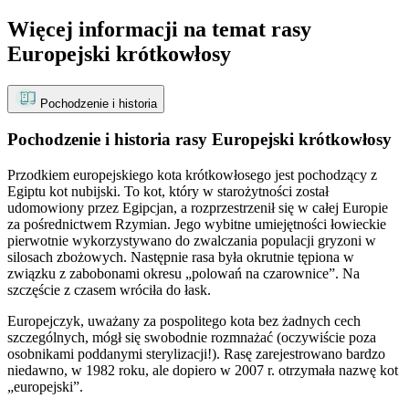
Więcej informacji na temat rasy
Europejski krótkowłosy
Pochodzenie i historia
Pochodzenie i historia rasy Europejski krótkowłosy
Przodkiem europejskiego kota krótkowłosego jest pochodzący z
Egiptu kot nubijski. To kot, który w starożytności został
udomowiony przez Egipcjan, a rozprzestrzenił się w całej Europie
za pośrednictwem Rzymian. Jego wybitne umiejętności łowieckie
pierwotnie wykorzystywano do zwalczania populacji gryzoni w
silosach zbożowych. Następnie rasa była okrutnie tępiona w
związku z zabobonami okresu „polowań na czarownice”. Na
szczęście z czasem wróciła do łask.
Europejczyk, uważany za pospolitego kota bez żadnych cech
szczególnych, mógł się swobodnie rozmnażać (oczywiście poza
osobnikami poddanymi sterylizacji!). Rasę zarejestrowano bardzo
niedawno, w 1982 roku, ale dopiero w 2007 r. otrzymała nazwę kot
„europejski”.