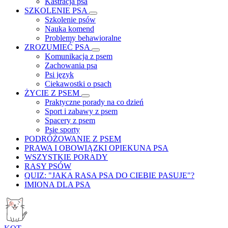
Kastracja psa
SZKOLENIE PSA
Szkolenie psów
Nauka komend
Problemy behawioralne
ZROZUMIEĆ PSA
Komunikacja z psem
Zachowania psa
Psi język
Ciekawostki o psach
ŻYCIE Z PSEM
Praktyczne porady na co dzień
Sport i zabawy z psem
Spacery z psem
Psie sporty
PODRÓŻOWANIE Z PSEM
PRAWA I OBOWIĄZKI OPIEKUNA PSA
WSZYSTKIE PORADY
RASY PSÓW
QUIZ: "JAKA RASA PSA DO CIEBIE PASUJE"?
IMIONA DLA PSA