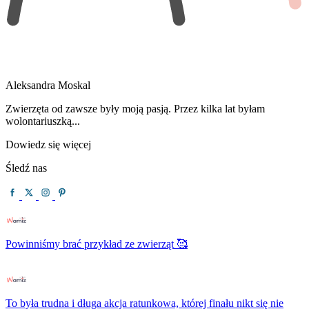
Aleksandra Moskal
Zwierzęta od zawsze były moją pasją. Przez kilka lat byłam
wolontariuszką...
Dowiedz się więcej
Śledź nas
Powinniśmy brać przykład ze zwierząt 🥰
To była trudna i długa akcja ratunkowa, której finału nikt się nie