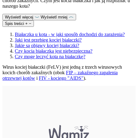
chorób zakaźnych. Czym jest kocia białaczka i jak ją rozpoznać u
naszego kota?
Wyświetl więcej
Wyświetl mniej
Spis treści
+
−
Białaczka u kota - w jaki sposób dochodzi do zarażenia?
Jaki jest przebieg kociej białaczki?
Jakie są objawy kociej białaczki?
Czy kocia białaczka jest niebezpieczna?
Czy mogę leczyć kota na białaczkę?
Wirus kociej białaczki (FeLV) jest jedną z trzech wirusowych
kocich chorób zakaźnych (obok
FIP – zakaźnego zapalenia
otrzewnej kotów
i
FIV - kociego "AIDS"
).