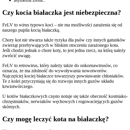
asymetria źrenic.
Czy kocia białaczka jest niebezpieczna?
FeLV to wirus typowo koci – nie ma możliwości zarażenia się od
naszego pupila kocią białaczką.
Chory kot nie stwarza także ryzyka dla psów czy innych gatunków
zwierząt przebywających w bliskim otoczeniu zarażonego kota.
Jeśli chodzi jednak o chore koty, to jest jedna rzecz, na którą należy
zwrócić uwagę.
FeLV to retrowirus, który należy także do onkornawirusów, co
oznacza, że ma zdolność do wywoływania nowotworów.
Najczęściej kociej białaczce towarzyszy powstawanie chłoniaków.
Te z kolei przyczyniają się do rozwoju innych guzów układu
krwiotwórczego.
U kotów białaczkowych często notuje się także obecność kostniako-
chrzęstniaków, nerwiaków węchowych i rogowaciejących guzów
skórnych.
Czy mogę leczyć kota na białaczkę?