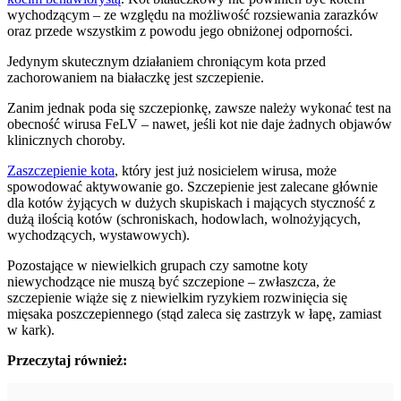
wychodzącym – ze względu na możliwość rozsiewania zarazków
oraz przede wszystkim z powodu jego obniżonej odporności.
Jedynym skutecznym działaniem chroniącym kota przed
zachorowaniem na białaczkę jest szczepienie.
Zanim jednak poda się szczepionkę, zawsze należy wykonać test na
obecność wirusa FeLV – nawet, jeśli kot nie daje żadnych objawów
klinicznych choroby.
Zaszczepienie kota
, który jest już nosicielem wirusa, może
spowodować aktywowanie go. Szczepienie jest zalecane głównie
dla kotów żyjących w dużych skupiskach i mających styczność z
dużą ilością kotów (schroniskach, hodowlach, wolnożyjących,
wychodzących, wystawowych).
Pozostające w niewielkich grupach czy samotne koty
niewychodzące nie muszą być szczepione – zwłaszcza, że
szczepienie wiąże się z niewielkim ryzykiem rozwinięcia się
mięsaka poszczepiennego (stąd zaleca się zastrzyk w łapę, zamiast
w kark).
Przeczytaj również: