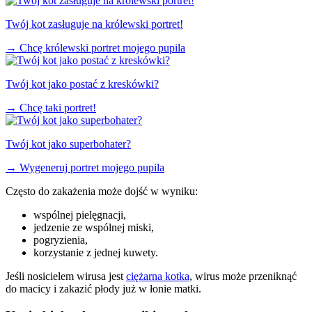
Twój kot zasługuje na królewski portret!
→
Chcę królewski portret mojego pupila
Twój kot jako postać z kreskówki?
→
Chcę taki portret!
Twój kot jako superbohater?
→
Wygeneruj portret mojego pupila
Często do zakażenia może dojść w wyniku:
wspólnej pielęgnacji,
jedzenie ze wspólnej miski,
pogryzienia,
korzystanie z jednej kuwety.
Jeśli nosicielem wirusa jest
ciężarna kotka
, wirus może przeniknąć
do macicy i zakazić płody już w łonie matki.