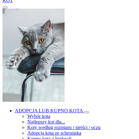
KOT
ADOPCJA LUB KUPNO KOTA
Wybór kota
Najlepszy kot dla...
Koty według rozmiaru / sierści / oczu
Adopcja kota ze schroniska
Kupno kota z hodowli