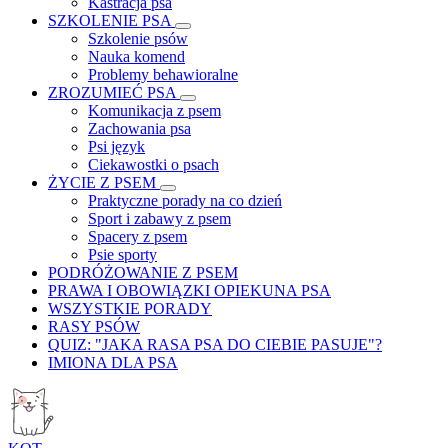
Kastracja psa
SZKOLENIE PSA
Szkolenie psów
Nauka komend
Problemy behawioralne
ZROZUMIEĆ PSA
Komunikacja z psem
Zachowania psa
Psi język
Ciekawostki o psach
ŻYCIE Z PSEM
Praktyczne porady na co dzień
Sport i zabawy z psem
Spacery z psem
Psie sporty
PODRÓŻOWANIE Z PSEM
PRAWA I OBOWIĄZKI OPIEKUNA PSA
WSZYSTKIE PORADY
RASY PSÓW
QUIZ: "JAKA RASA PSA DO CIEBIE PASUJE"?
IMIONA DLA PSA