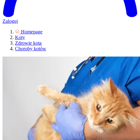
Zaloguj
Homepage
Koty
Zdrowie kota
Choroby kotów