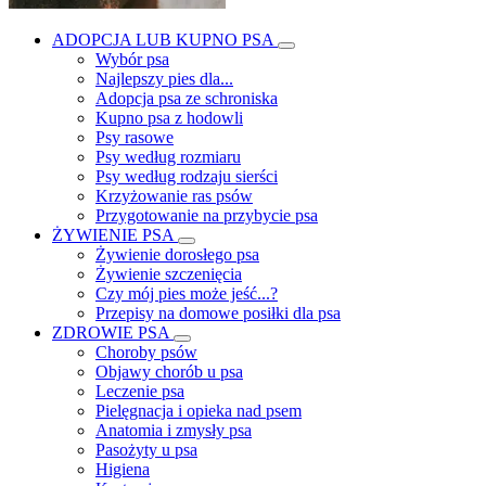
ADOPCJA LUB KUPNO PSA
Wybór psa
Najlepszy pies dla...
Adopcja psa ze schroniska
Kupno psa z hodowli
Psy rasowe
Psy według rozmiaru
Psy według rodzaju sierści
Krzyżowanie ras psów
Przygotowanie na przybycie psa
ŻYWIENIE PSA
Żywienie dorosłego psa
Żywienie szczenięcia
Czy mój pies może jeść...?
Przepisy na domowe posiłki dla psa
ZDROWIE PSA
Choroby psów
Objawy chorób u psa
Leczenie psa
Pielęgnacja i opieka nad psem
Anatomia i zmysły psa
Pasożyty u psa
Higiena