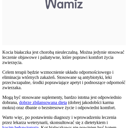
Kocia białaczka jest chorobą nieuleczalną. Można jedynie stosować
leczenie objawowe i paliatywne, które poprawi komfort życia
zwierzęcia.
Celem terapii będzie wzmocnienie układu odpornościowego i
eliminacja wtórnych zakażeń. Stosowane są antybiotyki, leki
przeciwzapalne, środki poprawiające apetyt i podnoszące odporność
zwierzaka.
Mogą być stosowane suplementy, bardzo istotna jest odpowiednio
dobrana,
dobrze zbilansowana dieta
(dobrej jakodobści karma
mokra) oraz dbanie o bezstresowe życie i odpowiedni komfort.
Warto więc, po postawieniu diagnozy i wprowadzeniu leczenia
przez lekarza weterynarii, skonsultować się z dietetykiem i
kocim behawiorystą
. Kot białaczkowy nie powinien być kotem