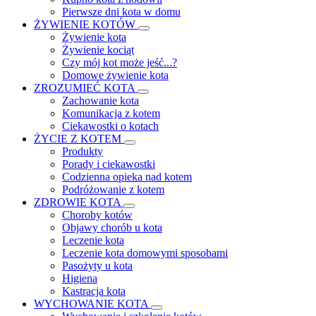
Pierwsze dni kota w domu
ŻYWIENIE KOTÓW
Żywienie kota
Żywienie kociąt
Czy mój kot może jeść...?
Domowe żywienie kota
ZROZUMIEĆ KOTA
Zachowanie kota
Komunikacja z kotem
Ciekawostki o kotach
ŻYCIE Z KOTEM
Produkty
Porady i ciekawostki
Codzienna opieka nad kotem
Podróżowanie z kotem
ZDROWIE KOTA
Choroby kotów
Objawy chorób u kota
Leczenie kota
Leczenie kota domowymi sposobami
Pasożyty u kota
Higiena
Kastracja kota
WYCHOWANIE KOTA