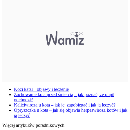
Koci katar - objawy i leczenie
Zachowanie kota przed śmiercią – jak poznać, że pupil
odchodzi?
Kaliciwiroza u kota – jak jej zapobiegać i jak ją leczyć?
Opryszczka u kota – jak się objawia herpeswiroza kotów i jak
ją leczyć
Więcej artykułów poradnikowych