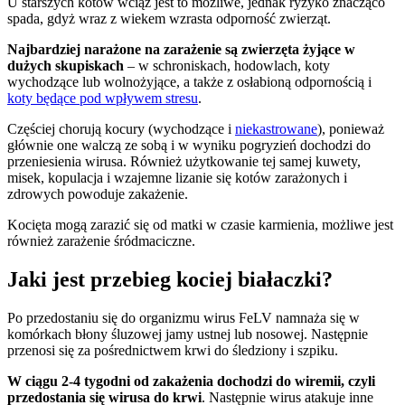
U starszych kotów wciąż jest to możliwe, jednak ryzyko znacząco
spada, gdyż wraz z wiekem wzrasta odporność zwierząt.
Najbardziej narażone na zarażenie są zwierzęta żyjące w
dużych skupiskach
– w schroniskach, hodowlach, koty
wychodzące lub wolnożyjące, a także z osłabioną odpornością i
koty będące pod wpływem stresu
.
Częściej chorują kocury (wychodzące i
niekastrowane
), ponieważ
głównie one walczą ze sobą i w wyniku pogryzień dochodzi do
przeniesienia wirusa. Również użytkowanie tej samej kuwety,
misek, kopulacja i wzajemne lizanie się kotów zarażonych i
zdrowych powoduje zakażenie.
Kocięta mogą zarazić się od matki w czasie karmienia, możliwe jest
również zarażenie śródmaciczne.
Jaki jest przebieg kociej białaczki?
Po przedostaniu się do organizmu wirus FeLV namnaża się w
komórkach błony śluzowej jamy ustnej lub nosowej. Następnie
przenosi się za pośrednictwem krwi do śledziony i szpiku.
W ciągu 2-4 tygodni od zakażenia dochodzi do wiremii, czyli
przedostania się wirusa do krwi
. Następnie wirus atakuje inne