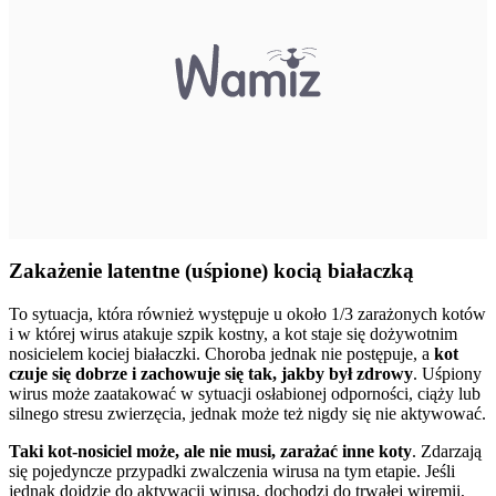
Zakażenie latentne (uśpione) kocią białaczką
To sytuacja, która również występuje u około 1/3 zarażonych kotów
i w której wirus atakuje szpik kostny, a kot staje się dożywotnim
nosicielem kociej białaczki. Choroba jednak nie postępuje, a
kot
czuje się dobrze i zachowuje się tak, jakby był zdrowy
. Uśpiony
wirus może zaatakować w sytuacji osłabionej odporności, ciąży lub
silnego stresu zwierzęcia, jednak może też nigdy się nie aktywować.
Taki kot-nosiciel może, ale nie musi, zarażać inne koty
. Zdarzają
się pojedyncze przypadki zwalczenia wirusa na tym etapie. Jeśli
jednak dojdzie do aktywacji wirusa, dochodzi do trwałej wiremii,