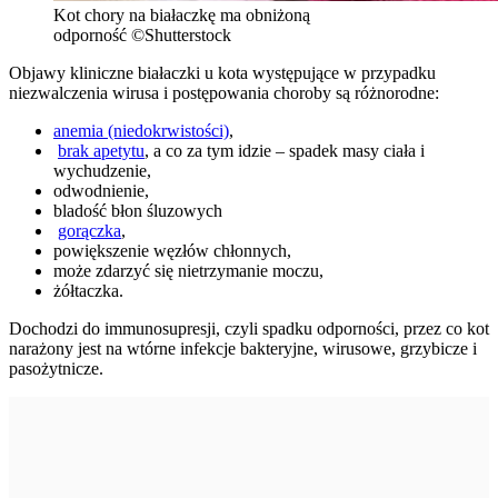
Kot chory na białaczkę ma obniżoną
odporność ©Shutterstock
Objawy kliniczne białaczki u kota występujące w przypadku
niezwalczenia wirusa i postępowania choroby są różnorodne:
anemia (niedokrwistości)
,
brak apetytu
, a co za tym idzie – spadek masy ciała i
wychudzenie,
odwodnienie,
bladość błon śluzowych
gorączka
,
powiększenie węzłów chłonnych,
może zdarzyć się nietrzymanie moczu,
żółtaczka.
Dochodzi do immunosupresji, czyli spadku odporności, przez co kot
narażony jest na wtórne infekcje bakteryjne, wirusowe, grzybicze i
pasożytnicze.