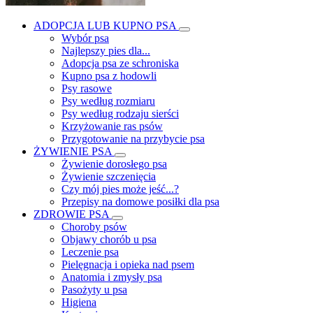
ADOPCJA LUB KUPNO PSA
Wybór psa
Najlepszy pies dla...
Adopcja psa ze schroniska
Kupno psa z hodowli
Psy rasowe
Psy według rozmiaru
Psy według rodzaju sierści
Krzyżowanie ras psów
Przygotowanie na przybycie psa
ŻYWIENIE PSA
Żywienie dorosłego psa
Żywienie szczenięcia
Czy mój pies może jeść...?
Przepisy na domowe posiłki dla psa
ZDROWIE PSA
Choroby psów
Objawy chorób u psa
Leczenie psa
Pielęgnacja i opieka nad psem
Anatomia i zmysły psa
Pasożyty u psa
Higiena