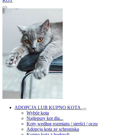
KOT
ADOPCJA LUB KUPNO KOTA
Wybór kota
Najlepszy kot dla...
Koty według rozmiaru / sierści / oczu
Adopcja kota ze schroniska
Kupno kota z hodowli