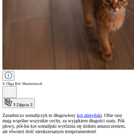
© Olga Kri/ Shutterstock
3
Zdjęcia 3
Zasadniczo somalijczyk to długowłosy
kot abisyński
. Obie rasy
mają wspólne wszystkie cechy, za wyjątkiem długości szaty. Pół-
płowy, pół-lisi kot somalijski wyróżnia się dzikim umaszczeniem,
ale również dość nieokrzesanym temperamentem!