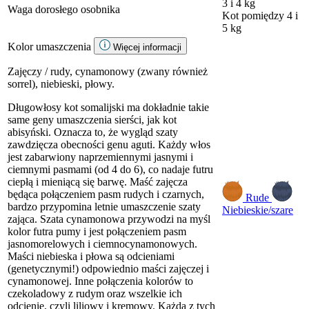
3 i 4 kg
Waga dorosłego osobnika
Kot
pomiędzy 4 i
5 kg
Kolor umaszczenia
Więcej informacji
Zajęczy / rudy, cynamonowy (zwany również
sorrel), niebieski, płowy.
Długowłosy kot somalijski ma dokładnie takie
same geny umaszczenia sierści, jak kot
abisyński. Oznacza to, że wygląd szaty
zawdzięcza obecności genu aguti. Każdy włos
jest zabarwiony naprzemiennymi jasnymi i
ciemnymi pasmami (od 4 do 6), co nadaje futru
ciepłą i mieniącą się barwę. Maść zajęcza
będąca połączeniem pasm rudych i czarnych,
Rude
bardzo przypomina letnie umaszczenie szaty
Niebieskie/szare
zająca. Szata cynamonowa przywodzi na myśl
kolor futra pumy i jest połączeniem pasm
jasnomorelowych i ciemnocynamonowych.
Maści niebieska i płowa są odcieniami
(genetycznymi!) odpowiednio maści zajęczej i
cynamonowej. Inne połączenia kolorów to
czekoladowy z rudym oraz wszelkie ich
odcienie, czyli liliowy i kremowy. Każda z tych