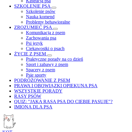
Kastracja psa
SZKOLENIE PSA
Szkolenie psów
Nauka komend
Problemy behawioralne
ZROZUMIEĆ PSA
Komunikacja z psem
Zachowania psa
Psi język
Ciekawostki o psach
ŻYCIE Z PSEM
Praktyczne porady na co dzień
Sport i zabawy z psem
Spacery z psem
Psie sporty
PODRÓŻOWANIE Z PSEM
PRAWA I OBOWIĄZKI OPIEKUNA PSA
WSZYSTKIE PORADY
RASY PSÓW
QUIZ: "JAKA RASA PSA DO CIEBIE PASUJE"?
IMIONA DLA PSA