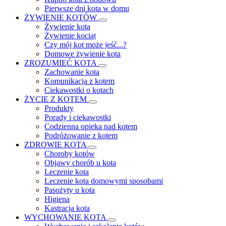
Pierwsze dni kota w domu
ŻYWIENIE KOTÓW
Żywienie kota
Żywienie kociąt
Czy mój kot może jeść...?
Domowe żywienie kota
ZROZUMIEĆ KOTA
Zachowanie kota
Komunikacja z kotem
Ciekawostki o kotach
ŻYCIE Z KOTEM
Produkty
Porady i ciekawostki
Codzienna opieka nad kotem
Podróżowanie z kotem
ZDROWIE KOTA
Choroby kotów
Objawy chorób u kota
Leczenie kota
Leczenie kota domowymi sposobami
Pasożyty u kota
Higiena
Kastracja kota
WYCHOWANIE KOTA