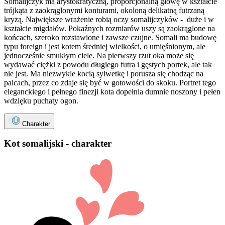
Somalijczyk ma arystokratyczną, proporcjonalną głowę w kształcie
trójkąta z zaokrąglonymi konturami, okoloną delikatną futrzaną
kryzą. Największe wrażenie robią oczy somalijczyków - duże i w
kształcie migdałów. Pokaźnych rozmiarów uszy są zaokrąglone na
końcach, szeroko rozstawione i zawsze czujne. Somali ma budowę
typu foreign i jest kotem średniej wielkości, o umięśnionym, ale
jednocześnie smukłym ciele. Na pierwszy rzut oka może się
wydawać ciężki z powodu długiego futra i gęstych portek, ale tak
nie jest. Ma niezwykle kocią sylwetkę i porusza się chodząc na
palcach, przez co zdaje się być w gotowości do skoku. Portret tego
eleganckiego i pełnego finezji kota dopełnia dumnie noszony i pełen
wdzięku puchaty ogon.
Charakter
Kot somalijski - charakter