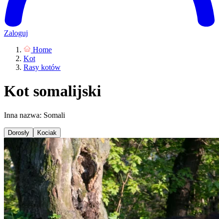
Zaloguj
Home
Kot
Rasy kotów
Kot somalijski
Inna nazwa: Somali
Dorosły
Kociak