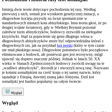
Istnieją dwie teorie dotyczące pochodzenia tej rasy. Według
pierwszej z nich, somali jest wynikiem genetycznej mutacji, a
długowłose kocięta przyszły na świat spontanicznie w
standardowych miotach kota abisyńskiego. Inna teoria głosi, że po
drugiej wojnie światowej, gdy w Wielkiej Brytanii pozostał
zaledwie tuzin abisyńczyków, hodowcy zezwolili na nielegalne
krzyżówki. Stąd za pojawienie się genu długiego włosa u
długowłosych abisyńczyków może być odpowiedzialna któraś z
długowłosych ras, jak na przykład
kot perski
(który w tym czasie
nie miał płaskiego nosa). Długowłose potomstwo było początkowo
eliminowane z hodowli, ale ponieważ gen jest recesywny, mógł
ujawnić się dopiero znacznie później. Jednak w latach 50. XX
wieku w Stanach Zjednoczonych hodowcy zwrócili uwagę na te
„wadliwe abisyńczyki”, docenili je i stworzyli nową rasę. Nazwano
je kotami somalijskimi na cześć kraju o tej samej nazwie, który
sąsiaduje z Etiopią, dawniej znaną jako Abisynia. Dziś kot
somalijski jest bardzo popularny na całym świecie.
Wygląd
Wygląd