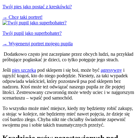
Twój pies jako postać z kreskówki?
→
Chcę taki portret!
Twój pupil jako superbohater?
→
Wygeneruj portret mojego pupila
Dodatkowo często jest zaczepiane przez obcych ludzi, na przykład
próbujące pogłaskać je dzieci, co tylko potęguje jego strach.
Jeśli
pies szczeka
pod sklepem i się boi, może być
agresywny
i
ugryźć kogoś, kto do niego podejdzie. Niestety, za taki wypadek
odpowiada właściciel, który pozostawił psa pod sklepem bez
nadzoru. Ktoś może też odwiązać naszego pupila ze źle pojętej
litości. Zestresowany czworonóg może wtedy uciec i w najgorszym
scenariuszu – wpaść pod samochód.
To wszystko może mieć miejsce, kiedy my będziemy robić zakupy,
a stojąc w kolejce, nie będziemy mieć nawet pojęcia, że dzieje się
coś bardzo złego. Chyba nikt nie chciałby świadomie zapewnić
swojemu psu i sobie takich traumatycznych przeżyć.
Kradzieże psów pozostawionych pod