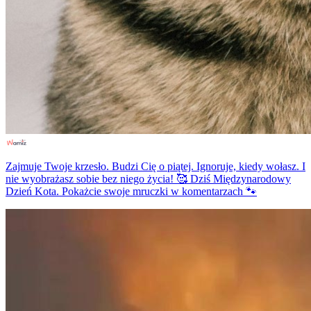
Zajmuje Twoje krzesło. Budzi Cię o piątej. Ignoruje, kiedy wołasz. I
nie wyobrażasz sobie bez niego życia! 🥰 Dziś Międzynarodowy
Dzień Kota. Pokażcie swoje mruczki w komentarzach 🐾