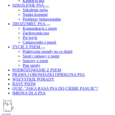
Kastracja psa
SZKOLENIE PSA
Szkolenie psów
Nauka komend
Problemy behawioralne
ZROZUMIEĆ PSA
Komunikacja z psem
Zachowania psa
Psi język
Ciekawostki o psach
ŻYCIE Z PSEM
Praktyczne porady na co dzień
Sport i zabawy z psem
Spacery z psem
Psie sporty
PODRÓŻOWANIE Z PSEM
PRAWA I OBOWIĄZKI OPIEKUNA PSA
WSZYSTKIE PORADY
RASY PSÓW
QUIZ: "JAKA RASA PSA DO CIEBIE PASUJE"?
IMIONA DLA PSA