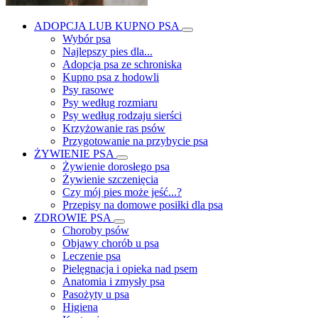
ADOPCJA LUB KUPNO PSA
Wybór psa
Najlepszy pies dla...
Adopcja psa ze schroniska
Kupno psa z hodowli
Psy rasowe
Psy według rozmiaru
Psy według rodzaju sierści
Krzyżowanie ras psów
Przygotowanie na przybycie psa
ŻYWIENIE PSA
Żywienie dorosłego psa
Żywienie szczenięcia
Czy mój pies może jeść...?
Przepisy na domowe posiłki dla psa
ZDROWIE PSA
Choroby psów
Objawy chorób u psa
Leczenie psa
Pielęgnacja i opieka nad psem
Anatomia i zmysły psa
Pasożyty u psa
Higiena