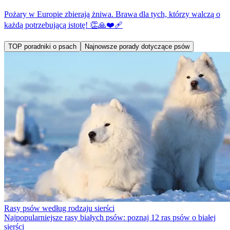
Pożary w Europie zbierają żniwa. Brawa dla tych, którzy walczą o
każdą potrzebującą istotę! 👏🙏❤️‍🩹
TOP poradniki o psach
Najnowsze porady dotyczące psów
Rasy psów według rodzaju sierści
Najpopularniejsze rasy białych psów: poznaj 12 ras psów o białej
sierści