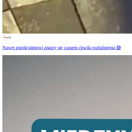
Nawet psiolicjalntowi zdarzy się czasem chwila rozluźnienia 😅