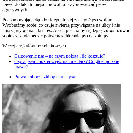
nawet do takich miejsc nie wolno przyprowadzać psów
agresywnych.
Podsumowując, idąc do sklepu, lepiej zostawić psa w domu.
Wyobraźmy sobie, co czuje zwierzę przywiązane na ulicy i nie
narażajmy go na taki stres. A jeśli postaramy się lepiej zorganizować
sobie czas, nie będzie potrzeby zabierania psa na zakupy.
Więcej artykułów poradnikowych
Czipowanie psa – na czym polega i ile kosztuje?
Czy z psem można wejść na cmentarz? Co głosi polskie
prawo?
Prawa i obowiązki opiekuna psa