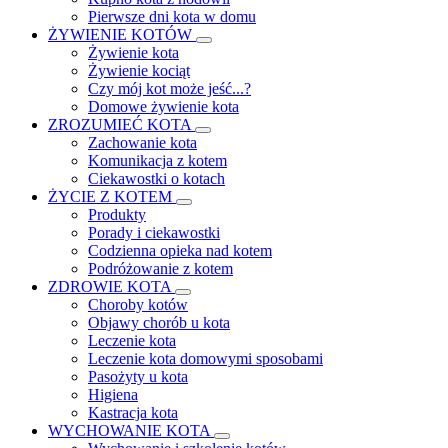
Pierwsze dni kota w domu
ŻYWIENIE KOTÓW
Żywienie kota
Żywienie kociąt
Czy mój kot może jeść...?
Domowe żywienie kota
ZROZUMIEĆ KOTA
Zachowanie kota
Komunikacja z kotem
Ciekawostki o kotach
ŻYCIE Z KOTEM
Produkty
Porady i ciekawostki
Codzienna opieka nad kotem
Podróżowanie z kotem
ZDROWIE KOTA
Choroby kotów
Objawy chorób u kota
Leczenie kota
Leczenie kota domowymi sposobami
Pasożyty u kota
Higiena
Kastracja kota
WYCHOWANIE KOTA