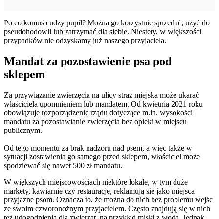
Po co komuś cudzy pupil? Można go korzystnie sprzedać, użyć do
pseudohodowli lub zatrzymać dla siebie. Niestety, w większości
przypadków nie odzyskamy już naszego przyjaciela.
Mandat za pozostawienie psa pod
sklepem
Za przywiązanie zwierzęcia na ulicy straż miejska może ukarać
właściciela upomnieniem lub mandatem. Od kwietnia 2021 roku
obowiązuje rozporządzenie rządu dotyczące m.in. wysokości
mandatu za pozostawianie zwierzęcia bez opieki w miejscu
publicznym.
Od tego momentu za brak nadzoru nad psem, a więc także w
sytuacji zostawienia go samego przed sklepem, właściciel może
spodziewać się nawet 500 zł mandatu.
W większych miejscowościach niektóre lokale, w tym duże
markety, kawiarnie czy restauracje, reklamują się jako miejsca
przyjazne psom. Oznacza to, że można do nich bez problemu wejść
ze swoim czworonożnym przyjacielem. Często znajdują się w nich
też udogodnienia dla zwierząt, na przykład miski z wodą. Jednak