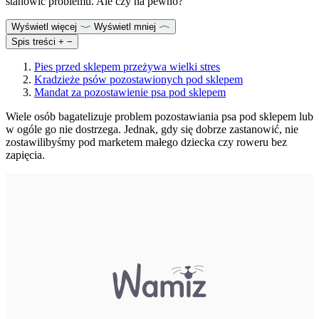
stanowić problemu. Ale czy na pewno?
Wyświetl więcej
Wyświetl mniej
Spis treści
+
−
Pies przed sklepem przeżywa wielki stres
Kradzieże psów pozostawionych pod sklepem
Mandat za pozostawienie psa pod sklepem
Wiele osób bagatelizuje problem pozostawiania psa pod sklepem lub
w ogóle go nie dostrzega. Jednak, gdy się dobrze zastanowić, nie
zostawilibyśmy pod marketem małego dziecka czy roweru bez
zapięcia.