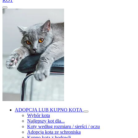
KOT
ADOPCJA LUB KUPNO KOTA
Wybór kota
Najlepszy kot dla...
Koty według rozmiaru / sierści / oczu
Adopcja kota ze schroniska
Kupno kota z hodowli