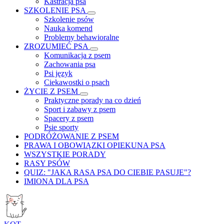
Kastracja psa
SZKOLENIE PSA
Szkolenie psów
Nauka komend
Problemy behawioralne
ZROZUMIEĆ PSA
Komunikacja z psem
Zachowania psa
Psi język
Ciekawostki o psach
ŻYCIE Z PSEM
Praktyczne porady na co dzień
Sport i zabawy z psem
Spacery z psem
Psie sporty
PODRÓŻOWANIE Z PSEM
PRAWA I OBOWIĄZKI OPIEKUNA PSA
WSZYSTKIE PORADY
RASY PSÓW
QUIZ: "JAKA RASA PSA DO CIEBIE PASUJE"?
IMIONA DLA PSA