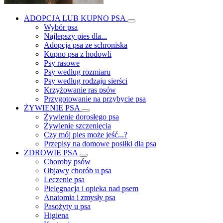
ADOPCJA LUB KUPNO PSA
Wybór psa
Najlepszy pies dla...
Adopcja psa ze schroniska
Kupno psa z hodowli
Psy rasowe
Psy według rozmiaru
Psy według rodzaju sierści
Krzyżowanie ras psów
Przygotowanie na przybycie psa
ŻYWIENIE PSA
Żywienie dorosłego psa
Żywienie szczenięcia
Czy mój pies może jeść...?
Przepisy na domowe posiłki dla psa
ZDROWIE PSA
Choroby psów
Objawy chorób u psa
Leczenie psa
Pielęgnacja i opieka nad psem
Anatomia i zmysły psa
Pasożyty u psa
Higiena