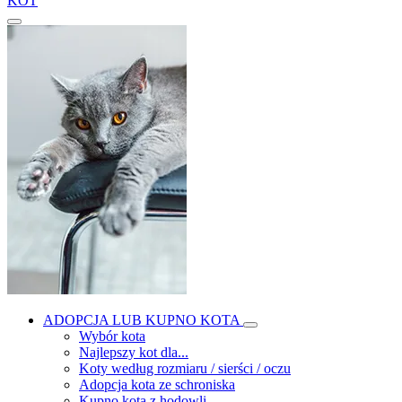
KOT
ADOPCJA LUB KUPNO KOTA
Wybór kota
Najlepszy kot dla...
Koty według rozmiaru / sierści / oczu
Adopcja kota ze schroniska
Kupno kota z hodowli