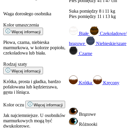
Pies
pomiędzy 41 i 47 cm
Suka
pomiędzy 8 i 11 kg
Waga dorosłego osobnika
Pies
pomiędzy 11 i 13 kg
Kolor umaszczenia
Więcej informacji
Białe
Czekoladowe/
Płowa, czarna, niebieska
brązowe
Niebieskie/szare
marmurkowa, w kolorze popiołu,
czekoladowa lub biała.
Czarne
Rodzaj szaty
Więcej informacji
Krótka, prosta i gładka, bardzo
Krótka
Kręcony
pofalowana lub kędzierzawa,
gęsta i lśniąca.
Kolor oczu
Więcej informacji
Brązowe
Jak najciemniejsze. U osobników
marmurkowych mogą być
Różnooki
dwukolorowe.