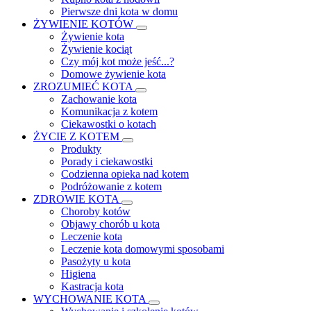
Pierwsze dni kota w domu
ŻYWIENIE KOTÓW
Żywienie kota
Żywienie kociąt
Czy mój kot może jeść...?
Domowe żywienie kota
ZROZUMIEĆ KOTA
Zachowanie kota
Komunikacja z kotem
Ciekawostki o kotach
ŻYCIE Z KOTEM
Produkty
Porady i ciekawostki
Codzienna opieka nad kotem
Podróżowanie z kotem
ZDROWIE KOTA
Choroby kotów
Objawy chorób u kota
Leczenie kota
Leczenie kota domowymi sposobami
Pasożyty u kota
Higiena
Kastracja kota
WYCHOWANIE KOTA