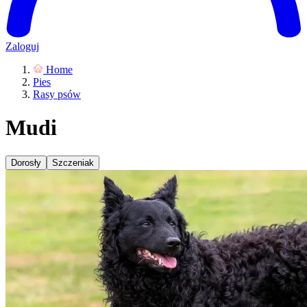
Zaloguj
Home
Pies
Rasy psów
Mudi
Dorosły
Szczeniak