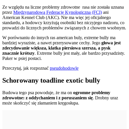
Ze względu na liczne problemy zdrowotne rasa nie została uznana
przez
Międzynarodową Federację Kynologiczną (FCI)
ani
American Kennel Club (AKC). Nie ma więc jej oficjalnego
standardu, a hodowcy krzyżują osobniki bez niczyjego nadzoru, co
prowadzi do licznych problemów związanych z chowem wsobnym.
W porównaniu do innych ras american buly, extreme bully ma
bardziej wyraziste, a nawet przerysowane cechy. Jego
głowa jest
zdecydowanie większa, klatka piersiowa szersza, a pysk
znacznie krótszy
. Extreme bully jest mały, ale bardzo przysadzisty.
Paker w psiej postaci.
Przeczytaj, jak rozpoznać
pseudohodowlę
Schorowany toadline exotic bully
Budowa tego psa powoduje, że ma on
ogromne problemy
zdrowotne: z oddychaniem i z poruszaniem się
. Drobny uraz
może skończyć się złamaniem kręgosłupa.