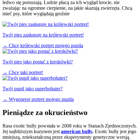
ledwo się poruszają. Ludzie płacą za ich wygląd krocie, nie
zważając na ogromne cierpienie, na jakie skazują zwierzęta. Chcą
mieć psy, które wyglądają groźnie
Twój pies zasługuje na królewski portret!
→
Chcę królewski portret mojego pupila
Twój pies jako postać z kreskówki?
→
Chcę taki portret!
Twój pupil jako superbohater?
→
Wygeneruj portret mojego pupila
Pieniądze za okrucieństwo
Rasa exotic bully powstała w 2008 roku w Stanach Zjednoczonych.
Jej najbliższym kuzynem jest
american bully
.
Exotic bully jest jego
mniejszą, zniekształconą przez eksperymenty genetyczne wersją.