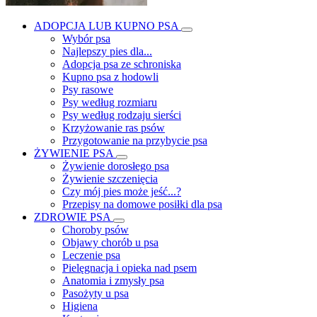
ADOPCJA LUB KUPNO PSA
Wybór psa
Najlepszy pies dla...
Adopcja psa ze schroniska
Kupno psa z hodowli
Psy rasowe
Psy według rozmiaru
Psy według rodzaju sierści
Krzyżowanie ras psów
Przygotowanie na przybycie psa
ŻYWIENIE PSA
Żywienie dorosłego psa
Żywienie szczenięcia
Czy mój pies może jeść...?
Przepisy na domowe posiłki dla psa
ZDROWIE PSA
Choroby psów
Objawy chorób u psa
Leczenie psa
Pielęgnacja i opieka nad psem
Anatomia i zmysły psa
Pasożyty u psa
Higiena