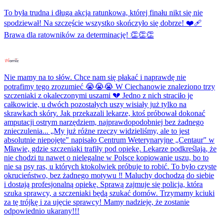
To była trudna i długa akcja ratunkowa, której finału nikt się nie
spodziewał! Na szczęście wszystko skończyło się dobrze! ❤️‍🩹
Brawa dla ratowników za determinację! 👏👏👏
Nie mamy na to słów. Chce nam się płakać i naprawdę nie
potrafimy tego zrozumieć 😭😭😭 W Ciechanowie znaleziono trzy
szczeniaki z okaleczonymi uszami 💔 Jedno z nich straciło je
całkowicie, u dwóch pozostałych uszy wisiały już tylko na
skrawkach skóry. Jak przekazali lekarze, ktoś próbował dokonać
amputacji ostrym narzędziem, najprawdopodobniej bez żadnego
znieczulenia... „My już różne rzeczy widzieliśmy, ale to jest
absolutnie niepojęte" napisało Centrum Weterynaryjne „Centaur" w
Mławie, gdzie szczeniaki trafiły pod opiekę. Lekarze podkreślają, że
nie chodzi tu nawet o nielegalne w Polsce kopiowanie uszu, bo to
nie są psy ras, u których ktokolwiek próbuje to robić. To było czyste
okrucieństwo, bez żadnego motywu ‼️ Maluchy dochodzą do siebie
i dostają profesjonalną opiekę. Sprawą zajmuje się policja, która
szuka sprawcy, a szczeniaki będą szukać domów. Trzymamy kciuki
za tę trójkę i za ujęcie sprawcy! Mamy nadzieję, że zostanie
odpowiednio ukarany!!!