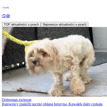
🙃😅
TOP aktualności o psach
Najnowsze aktualności o psach
Dobrostan zwierząt
Ratownicy znaleźli suczkę oblaną benzyną. Kawałek dalej czekała