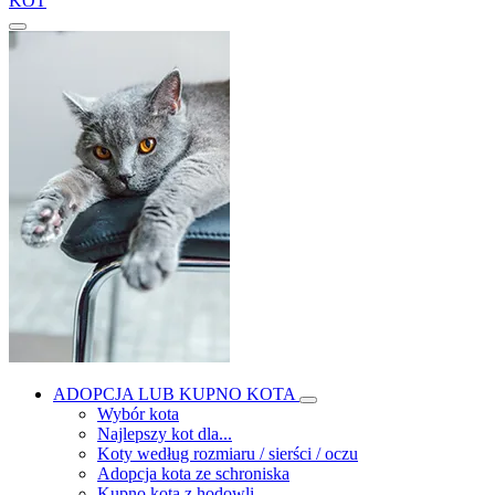
KOT
ADOPCJA LUB KUPNO KOTA
Wybór kota
Najlepszy kot dla...
Koty według rozmiaru / sierści / oczu
Adopcja kota ze schroniska
Kupno kota z hodowli