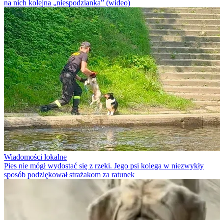
na nich kolejna „niespodzianka” (wideo)
Wiadomości lokalne
Pies nie mógł wydostać się z rzeki. Jego psi kolega w niezwykły
sposób podziękował strażakom za ratunek