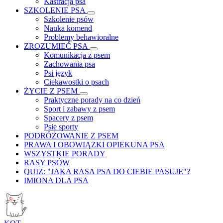
Kastracja psa
SZKOLENIE PSA
Szkolenie psów
Nauka komend
Problemy behawioralne
ZROZUMIEĆ PSA
Komunikacja z psem
Zachowania psa
Psi język
Ciekawostki o psach
ŻYCIE Z PSEM
Praktyczne porady na co dzień
Sport i zabawy z psem
Spacery z psem
Psie sporty
PODRÓŻOWANIE Z PSEM
PRAWA I OBOWIĄZKI OPIEKUNA PSA
WSZYSTKIE PORADY
RASY PSÓW
QUIZ: "JAKA RASA PSA DO CIEBIE PASUJE"?
IMIONA DLA PSA