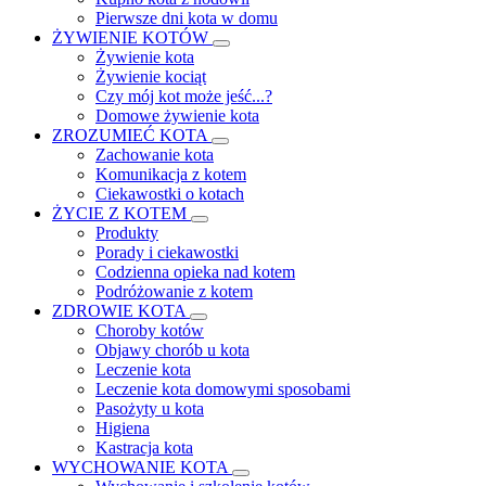
Pierwsze dni kota w domu
ŻYWIENIE KOTÓW
Żywienie kota
Żywienie kociąt
Czy mój kot może jeść...?
Domowe żywienie kota
ZROZUMIEĆ KOTA
Zachowanie kota
Komunikacja z kotem
Ciekawostki o kotach
ŻYCIE Z KOTEM
Produkty
Porady i ciekawostki
Codzienna opieka nad kotem
Podróżowanie z kotem
ZDROWIE KOTA
Choroby kotów
Objawy chorób u kota
Leczenie kota
Leczenie kota domowymi sposobami
Pasożyty u kota
Higiena
Kastracja kota
WYCHOWANIE KOTA