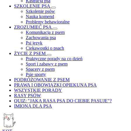
Kastracja psa
SZKOLENIE PSA
Szkolenie psów
Nauka komend
Problemy behawioralne
ZROZUMIEĆ PSA
Komunikacja z psem
Zachowania psa
Psi język
Ciekawostki o psach
ŻYCIE Z PSEM
Praktyczne porady na co dzień
Sport i zabawy z psem
Spacery z psem
Psie sporty
PODRÓŻOWANIE Z PSEM
PRAWA I OBOWIĄZKI OPIEKUNA PSA
WSZYSTKIE PORADY
RASY PSÓW
QUIZ: "JAKA RASA PSA DO CIEBIE PASUJE"?
IMIONA DLA PSA