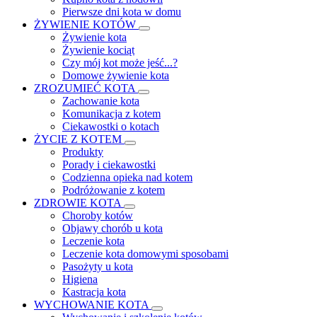
Pierwsze dni kota w domu
ŻYWIENIE KOTÓW
Żywienie kota
Żywienie kociąt
Czy mój kot może jeść...?
Domowe żywienie kota
ZROZUMIEĆ KOTA
Zachowanie kota
Komunikacja z kotem
Ciekawostki o kotach
ŻYCIE Z KOTEM
Produkty
Porady i ciekawostki
Codzienna opieka nad kotem
Podróżowanie z kotem
ZDROWIE KOTA
Choroby kotów
Objawy chorób u kota
Leczenie kota
Leczenie kota domowymi sposobami
Pasożyty u kota
Higiena
Kastracja kota
WYCHOWANIE KOTA