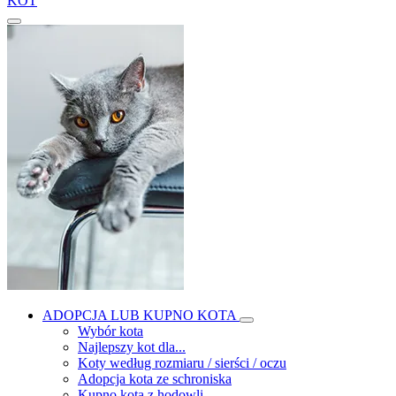
KOT
ADOPCJA LUB KUPNO KOTA
Wybór kota
Najlepszy kot dla...
Koty według rozmiaru / sierści / oczu
Adopcja kota ze schroniska
Kupno kota z hodowli