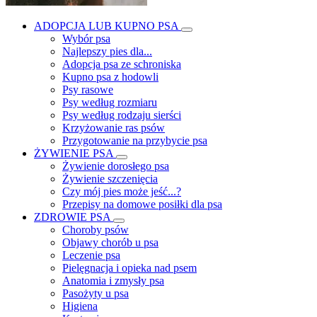
ADOPCJA LUB KUPNO PSA
Wybór psa
Najlepszy pies dla...
Adopcja psa ze schroniska
Kupno psa z hodowli
Psy rasowe
Psy według rozmiaru
Psy według rodzaju sierści
Krzyżowanie ras psów
Przygotowanie na przybycie psa
ŻYWIENIE PSA
Żywienie dorosłego psa
Żywienie szczenięcia
Czy mój pies może jeść...?
Przepisy na domowe posiłki dla psa
ZDROWIE PSA
Choroby psów
Objawy chorób u psa
Leczenie psa
Pielęgnacja i opieka nad psem
Anatomia i zmysły psa
Pasożyty u psa
Higiena