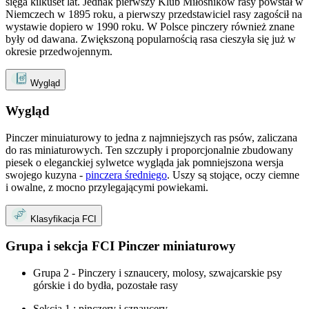
sięga kilkuset lat. Jednak pierwszy Klub Miłośników rasy powstał w
Niemczech w 1895 roku, a pierwszy przedstawiciel rasy zagościł na
wystawie dopiero w 1990 roku. W Polsce pinczery również znane
były od dawana. Zwiększoną popularnością rasa cieszyła się już w
okresie przedwojennym.
Wygląd
Wygląd
Pinczer minuiaturowy to jedna z najmniejszych ras psów, zaliczana
do ras miniaturowych. Ten szczupły i proporcjonalnie zbudowany
piesek o eleganckiej sylwetce wygląda jak pomniejszona wersja
swojego kuzyna -
pinczera średniego
. Uszy są stojące, oczy ciemne
i owalne, z mocno przylegającymi powiekami.
Klasyfikacja FCI
Grupa i sekcja FCI Pinczer miniaturowy
Grupa 2 - Pinczery i sznaucery, molosy, szwajcarskie psy
górskie i do bydła, pozostałe rasy
Sekcja 1 : pinczery i sznaucery